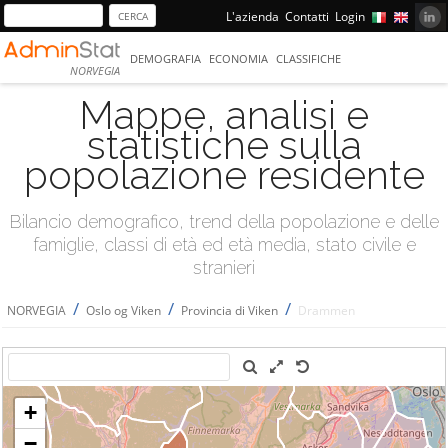
L'azienda
Contatti
Login
DEMOGRAFIA
ECONOMIA
CLASSIFICHE
NORVEGIA
Mappe, analisi e
statistiche sulla
popolazione residente
Bilancio demografico, trend della popolazione e delle
famiglie, classi di età ed età media, stato civile e
stranieri
/
/
/
NORVEGIA
Oslo og Viken
Provincia di Viken
Drammen