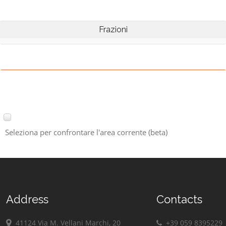
Frazioni
Seleziona per confrontare l'area corrente (beta)
Address
Contacts
41124 Via M. Vellani Marchi, 20
+39 059 8395229