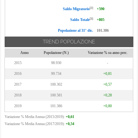
[2]
Saldo Migratorio
+590
[3]
Saldo Totale
+805
Popolazione al 31° dic.
101.386
TREND POPOLAZIONE
Anno
Popolazione (N.)
Variazione % su anno prec.
2015
98.930
-
2016
99.734
+0,81
2017
100.302
+0,57
2018
100.581
+0,28
2019
101.386
+0,80
Variazione % Media Annua (2015/2019):
+0,61
Variazione % Media Annua (2017/2019):
+0,54