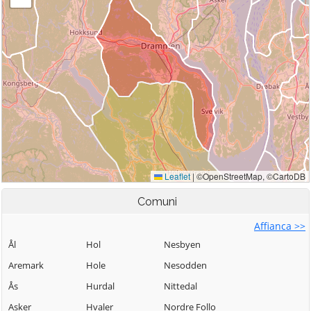
Comuni
Affianca >>
Ål
Hol
Nesbyen
Aremark
Hole
Nesodden
Ås
Hurdal
Nittedal
Asker
Hvaler
Nordre Follo