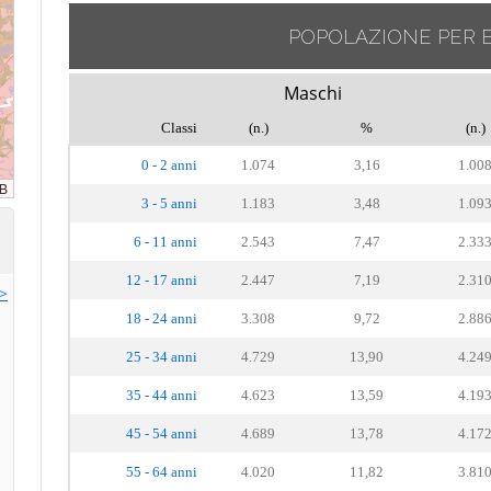
POPOLAZIONE PER 
Maschi
Classi
(n.)
%
(n.)
0 - 2 anni
1.074
3,16
1.00
3 - 5 anni
1.183
3,48
1.09
6 - 11 anni
2.543
7,47
2.33
12 - 17 anni
2.447
7,19
2.31
>>
18 - 24 anni
3.308
9,72
2.88
25 - 34 anni
4.729
13,90
4.24
35 - 44 anni
4.623
13,59
4.19
45 - 54 anni
4.689
13,78
4.17
55 - 64 anni
4.020
11,82
3.81