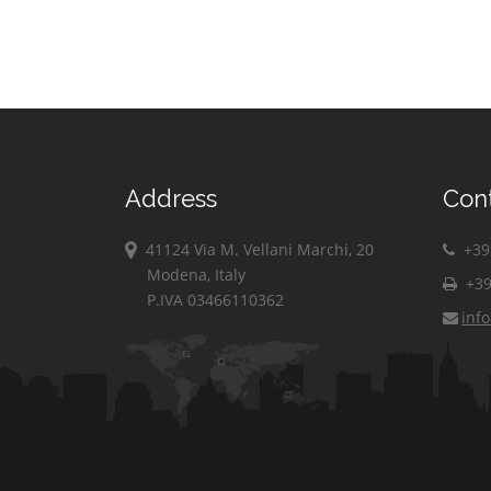
Address
Con
41124 Via M. Vellani Marchi, 20
+39 
Modena, Italy
+39
P.IVA 03466110362
inf