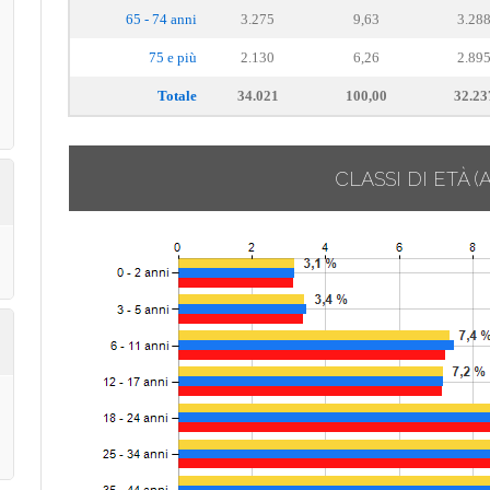
65 - 74 anni
3.275
9,63
3.28
75 e più
2.130
6,26
2.89
Totale
34.021
100,00
32.23
CLASSI DI ETÀ
(