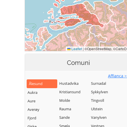
Comuni
Affianca 
Hustadvika
Surnadal
Ålesund
Kristiansund
Sykkylven
Aukra
Molde
Tingvoll
Aure
Rauma
Ulstein
Averøy
Sande
Vanylven
Fjord
Smøla
Vestnes
Giske