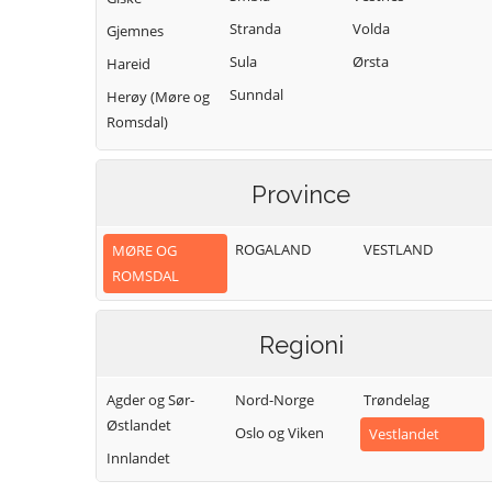
Stranda
Volda
Gjemnes
Sula
Ørsta
Hareid
Sunndal
Herøy (Møre og
Romsdal)
Province
ROGALAND
VESTLAND
MØRE OG
ROMSDAL
Regioni
Agder og Sør-
Nord-Norge
Trøndelag
Østlandet
Oslo og Viken
Vestlandet
Innlandet