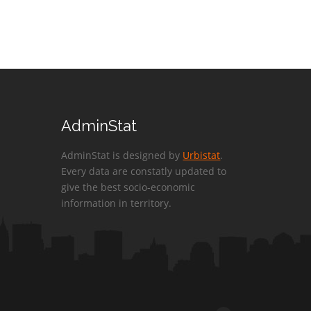
AdminStat
AdminStat is designed by
Urbistat
.
Every data are constatly updated to
give the best socio-economic
information in territory.