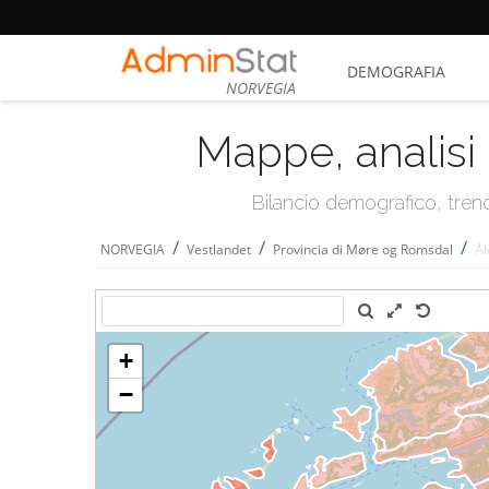
DEMOGRAFIA
NORVEGIA
Mappe, analisi 
Bilancio demografico, trend 
/
/
/
NORVEGIA
Vestlandet
Provincia di Møre og Romsdal
Ål