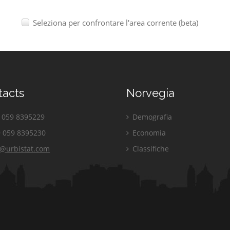
Seleziona per confrontare l'area corrente (beta)
tacts
Norvegia
059 8395229
Demografia
 059 8395230
Economia
o@urbistat.com
Classifiche