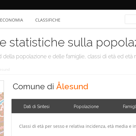
ECONOMIA
CLASSIFICHE
e statistiche sulla popol
della popolazione e delle famiglie, classi di età ed età me
esund
Comune di
Ålesund
Dati di Sintesi
Popolazione
Famigl
Classi di età per sesso e relativa incidenza, età media e i