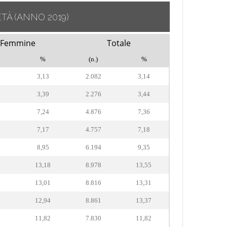
ETÀ
(ANNO 2019)
Femmine
Totale
%
(n.)
%
8
3,13
2.082
3,14
3
3,39
2.276
3,44
3
7,24
4.876
7,36
0
7,17
4.757
7,18
6
8,95
6.194
9,35
9
13,18
8.978
13,55
3
13,01
8.816
13,31
2
12,94
8.861
13,37
0
11,82
7.830
11,82