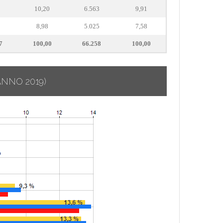
8
10,20
6.563
9,91
5
8,98
5.025
7,58
7
100,00
66.258
100,00
ANNO 2019)