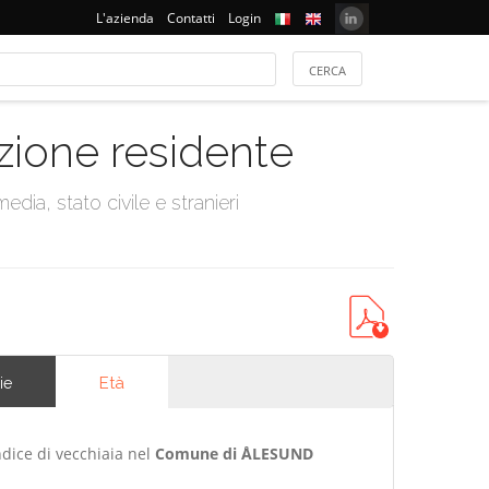
L'azienda
Contatti
Login
azione residente
dia, stato civile e stranieri
Età
ie
ndice di vecchiaia nel
Comune di ÅLESUND