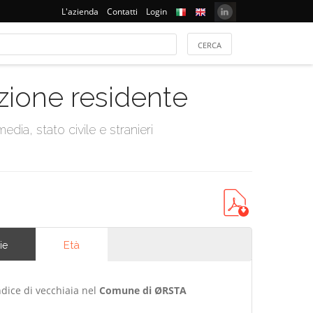
L'azienda
Contatti
Login
azione residente
dia, stato civile e stranieri
Età
ie
ndice di vecchiaia nel
Comune di ØRSTA