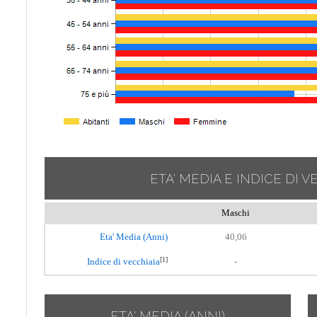
ETA' MEDIA E INDICE DI V
Maschi
Eta' Media (Anni)
40,06
[1]
Indice di vecchiaia
-
ETA' MEDIA (ANNI)