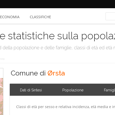
ECONOMIA
CLASSIFICHE
e statistiche sulla popol
della popolazione e delle famiglie, classi di età ed età me
sta
Comune di
Ørsta
Dati di Sintesi
Popolazione
Famigl
Classi di età per sesso e relativa incidenza, età media e i