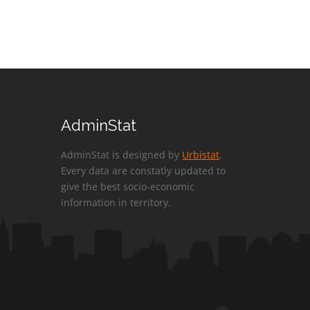
AdminStat
AdminStat is designed by
Urbistat
.
Every data are constatly updated to
give the best socio-economic
information in territory.