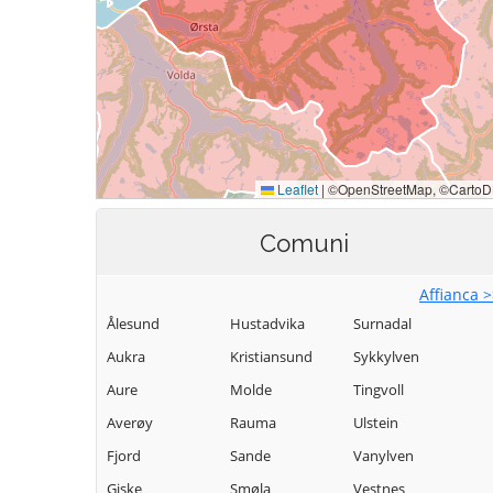
Comuni
Affianca 
Ålesund
Hustadvika
Surnadal
Aukra
Kristiansund
Sykkylven
Aure
Molde
Tingvoll
Averøy
Rauma
Ulstein
Fjord
Sande
Vanylven
Giske
Smøla
Vestnes