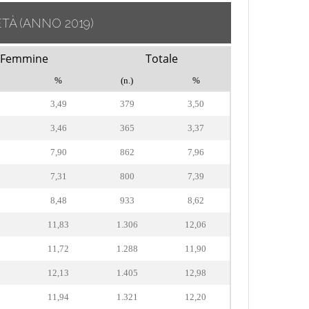
ETÀ
(ANNO 2019)
Femmine
Totale
%
(n.)
%
3,49
379
3,50
3,46
365
3,37
7,90
862
7,96
7,31
800
7,39
8,48
933
8,62
11,83
1.306
12,06
11,72
1.288
11,90
12,13
1.405
12,98
11,94
1.321
12,20