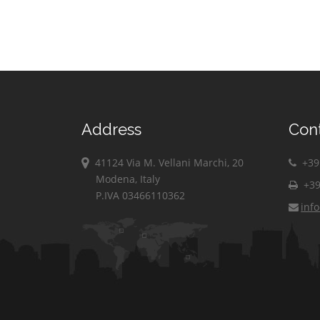
Address
Con
41124 Via M. Vellani Marchi, 20
+39 
Modena, Italy
+39
P.IVA 03466110362
inf