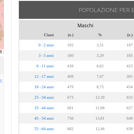
POPOLAZIONE PER 
Maschi
Classi
(n.)
%
(n.)
0 - 2 anni
192
3,51
187
3 - 5 anni
180
3,29
185
6 - 11 anni
439
8,02
423
12 - 17 anni
409
7,47
391
>>
18 - 24 anni
479
8,75
454
25 - 34 anni
673
12,30
633
35 - 44 anni
661
12,08
627
45 - 54 anni
756
13,81
649
55 - 64 anni
682
12,46
639