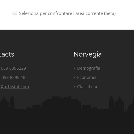
Seleziona per confrontare l'area corrente (beta)
tacts
Norvegia
059 8395229
Demografia
 059 8395230
Economia
o@urbistat.com
Classifiche