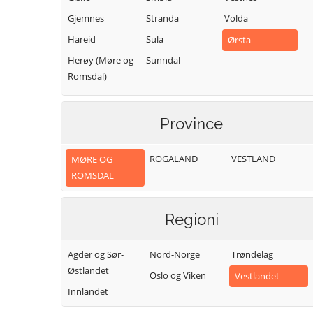
Gjemnes
Stranda
Volda
Hareid
Sula
Ørsta
Herøy (Møre og
Sunndal
Romsdal)
Province
ROGALAND
VESTLAND
MØRE OG
ROMSDAL
Regioni
Agder og Sør-
Nord-Norge
Trøndelag
Østlandet
Oslo og Viken
Vestlandet
Innlandet