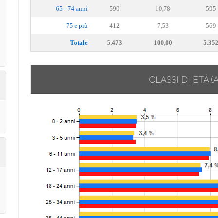
65 - 74 anni
590
10,78
595
75 e più
412
7,53
569
Totale
5.473
100,00
5.35
CLASSI DI ETÀ
(