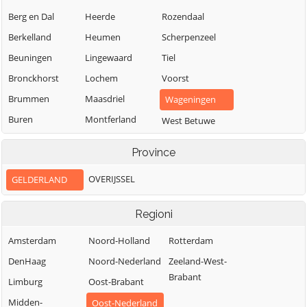
Berg en Dal
Heerde
Rozendaal
Berkelland
Heumen
Scherpenzeel
Beuningen
Lingewaard
Tiel
Bronckhorst
Lochem
Voorst
Brummen
Maasdriel
Wageningen
Buren
Montferland
West Betuwe
Culemborg
Neder-Betuwe
West Maas en
Province
Waal
Doesburg
Nijkerk
Westervoort
OVERIJSSEL
GELDERLAND
Doetinchem
Nijmegen
Wijchen
Druten
Nunspeet
Regioni
Winterswijk
Duiven
Oldebroek
Zaltbommel
Amsterdam
Noord-Holland
Rotterdam
Ede
Oost Gelre
Zevenaar
DenHaag
Noord-Nederland
Zeeland-West-
Elburg
Oude IJsselstreek
Brabant
Zutphen
Limburg
Oost-Brabant
Midden-
Oost-Nederland