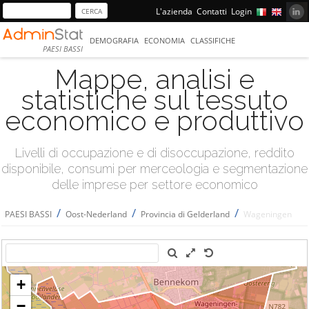
L'azienda
Contatti
Login
DEMOGRAFIA
ECONOMIA
CLASSIFICHE
PAESI BASSI
Mappe, analisi e
statistiche sul tessuto
economico e produttivo
Livelli di occupazione e di disoccupazione, reddito
disponibile, consumi per merceologia e segmentazione
delle imprese per settore economico
/
/
/
PAESI BASSI
Oost-Nederland
Provincia di Gelderland
Wageningen