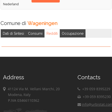
Nederland
Comune di
Wageningen
Dati di Sintesi
Consumi
Redditi
Occupazione
Address
Contacts
41124 Via M. Vellani Marchi, 20
+39 059 8395229
Modena, Italy
+39 059 8395230
P.IVA 03466110362
info@urbistat.co