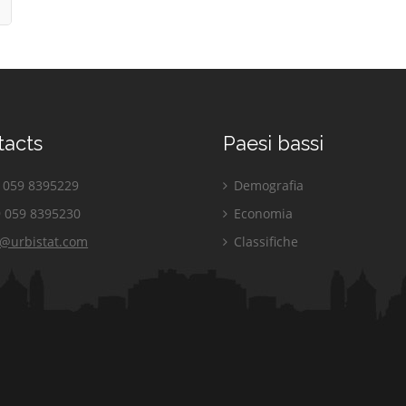
tacts
Paesi bassi
059 8395229
Demografia
 059 8395230
Economia
o@urbistat.com
Classifiche