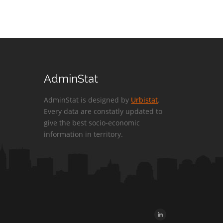
AdminStat
AdminStat is designed by
Urbistat
.
Every data are constatly updated to
give the best socio-economic
information in territory.