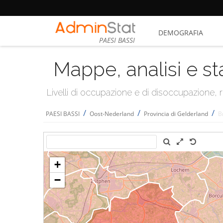
DEMOGRAFIA
PAESI BASSI
Mappe, analisi e st
Livelli di occupazione e di disoccupazione
/
/
/
PAESI BASSI
Oost-Nederland
Provincia di Gelderland
B