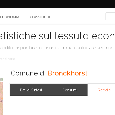
ECONOMIA
CLASSIFICHE
atistiche sul tessuto ec
, reddito disponibile, consumi per merceologia e segmen
ronckhorst
Comune di
Bronckhorst
Redditi
Dati di Sintesi
Consumi