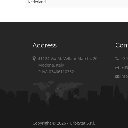
Nederland
Address
Con
41124 Via M. Vellani Marchi, 20
+39 
Modena, Italy
+39
P.IVA 03466110362
inf
Copyright © 2026 - UrbiStat S.r.l.