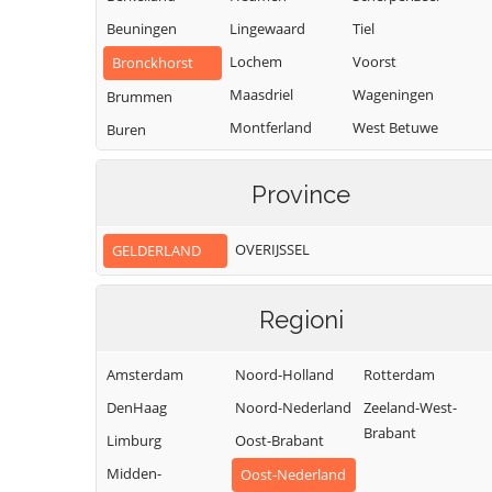
Beuningen
Lingewaard
Tiel
Lochem
Voorst
Bronckhorst
Maasdriel
Wageningen
Brummen
Montferland
West Betuwe
Buren
Neder-Betuwe
West Maas en
Culemborg
Waal
Province
Nijkerk
Doesburg
Westervoort
Nijmegen
Doetinchem
OVERIJSSEL
GELDERLAND
Wijchen
Nunspeet
Druten
Winterswijk
Oldebroek
Duiven
Regioni
Zaltbommel
Oost Gelre
Ede
Zevenaar
Oude IJsselstreek
Elburg
Amsterdam
Noord-Holland
Rotterdam
Zutphen
DenHaag
Noord-Nederland
Zeeland-West-
Brabant
Limburg
Oost-Brabant
Midden-
Oost-Nederland