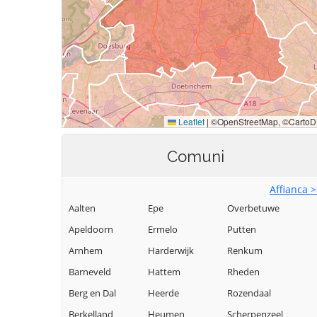
Comuni
Affianca 
Aalten
Epe
Overbetuwe
Apeldoorn
Ermelo
Putten
Arnhem
Harderwijk
Renkum
Barneveld
Hattem
Rheden
Berg en Dal
Heerde
Rozendaal
Berkelland
Heumen
Scherpenzeel