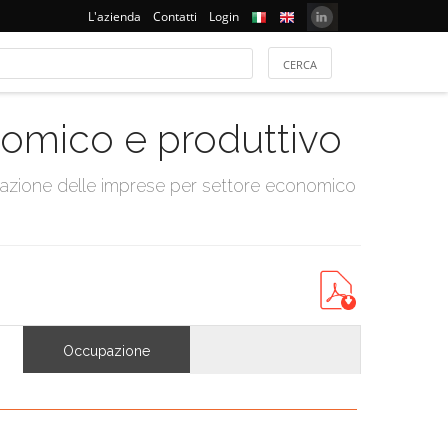
L'azienda
Contatti
Login
onomico e produttivo
tazione delle imprese per settore economico
Occupazione