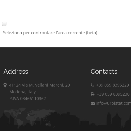
Seleziona per confrontare l'area corrente (beta)
Address
Contacts
41124 Via M. Vellani Marchi, 20
+39 059 8395229
Modena, Italy
+39 059 8395230
P.IVA 03466110362
info@urbistat.co