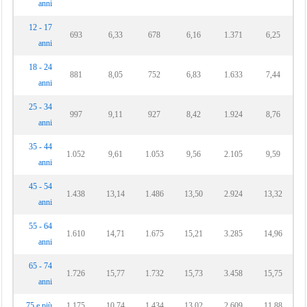
anni
12 - 17
693
6,33
678
6,16
1.371
6,25
anni
18 - 24
881
8,05
752
6,83
1.633
7,44
anni
25 - 34
997
9,11
927
8,42
1.924
8,76
anni
35 - 44
1.052
9,61
1.053
9,56
2.105
9,59
anni
45 - 54
1.438
13,14
1.486
13,50
2.924
13,32
anni
55 - 64
1.610
14,71
1.675
15,21
3.285
14,96
anni
65 - 74
1.726
15,77
1.732
15,73
3.458
15,75
anni
75 e più
1.175
10,74
1.434
13,02
2.609
11,88