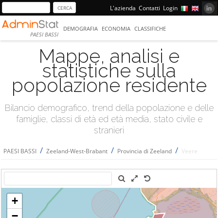
L'azienda
Contatti
Login
DEMOGRAFIA
ECONOMIA
CLASSIFICHE
PAESI BASSI
Mappe, analisi e
statistiche sulla
popolazione residente
Bilancio demografico, trend della popolazione e delle
famiglie, classi di età ed età media, stato civile e
stranieri
/
/
/
PAESI BASSI
Zeeland-West-Brabant
Provincia di Zeeland
Veere