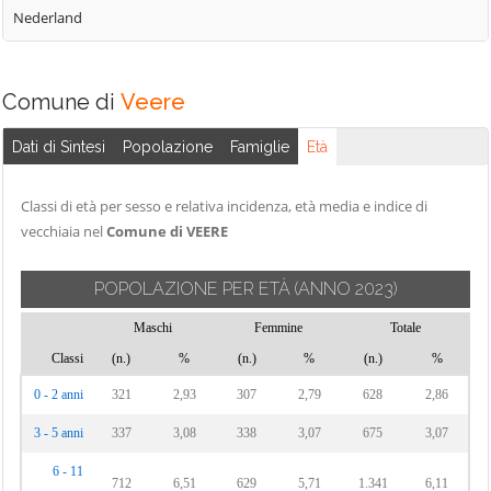
Nederland
Comune di
Veere
Dati di Sintesi
Popolazione
Famiglie
Età
Classi di età per sesso e relativa incidenza, età media e indice di
vecchiaia nel
Comune di VEERE
POPOLAZIONE PER ETÀ
(ANNO 2023)
Maschi
Femmine
Totale
Classi
(n.)
%
(n.)
%
(n.)
%
0 - 2 anni
321
2,93
307
2,79
628
2,86
3 - 5 anni
337
3,08
338
3,07
675
3,07
6 - 11
712
6,51
629
5,71
1.341
6,11