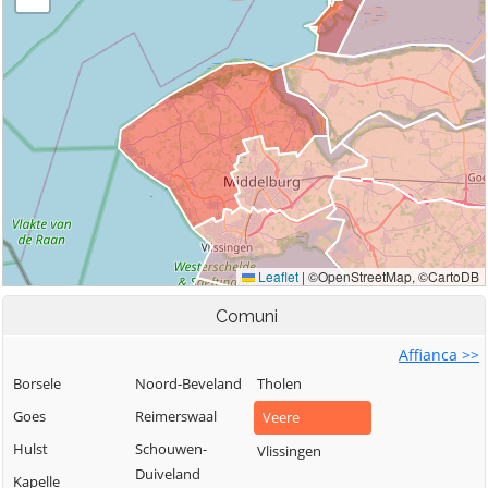
Comuni
Affianca >>
Borsele
Noord-Beveland
Tholen
Goes
Reimerswaal
Veere
Hulst
Schouwen-
Vlissingen
Duiveland
Kapelle