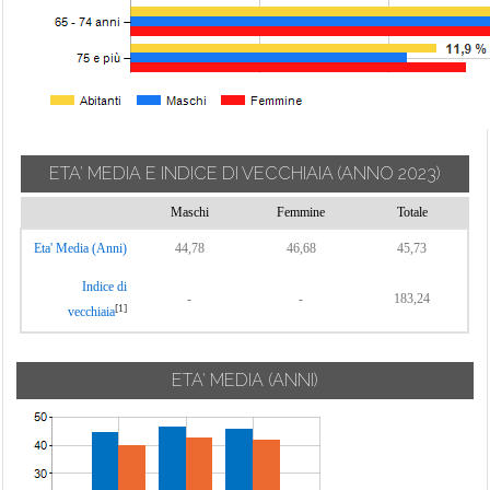
ETA' MEDIA E INDICE DI VECCHIAIA
(ANNO 2023)
Maschi
Femmine
Totale
Eta' Media (Anni)
44,78
46,68
45,73
Indice di
-
-
183,24
[1]
vecchiaia
ETA' MEDIA (ANNI)