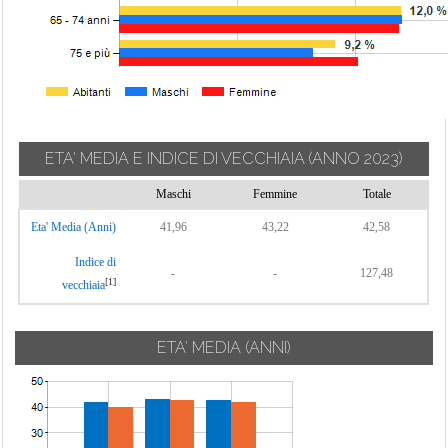
ETA' MEDIA E INDICE DI VECCHIAIA
(ANNO 2023)
Maschi
Femmine
Totale
Eta' Media (Anni)
41,96
43,22
42,58
Indice di
-
-
127,48
[1]
vecchiaia
ETA' MEDIA (ANNI)