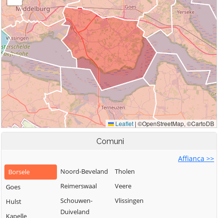
Comuni
Affianca >>
Noord-Beveland
Tholen
Borsele
Reimerswaal
Veere
Goes
Schouwen-
Vlissingen
Hulst
Duiveland
Kapelle