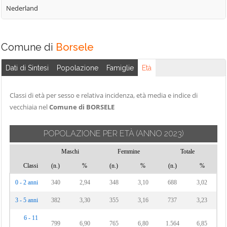
Nederland
Comune di
Borsele
Dati di Sintesi
Popolazione
Famiglie
Età
Classi di età per sesso e relativa incidenza, età media e indice di
vecchiaia nel
Comune di BORSELE
POPOLAZIONE PER ETÀ
(ANNO 2023)
Maschi
Femmine
Totale
Classi
(n.)
%
(n.)
%
(n.)
%
0 - 2 anni
340
2,94
348
3,10
688
3,02
3 - 5 anni
382
3,30
355
3,16
737
3,23
6 - 11
799
6,90
765
6,80
1.564
6,85