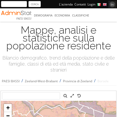
L'azienda
Contatti
Login
DEMOGRAFIA
ECONOMIA
CLASSIFICHE
PAESI BASSI
Mappe, analisi e
statistiche sulla
popolazione residente
Bilancio demografico, trend della popolazione e delle
famiglie, classi di età ed età media, stato civile e
stranieri
/
/
/
PAESI BASSI
Zeeland-West-Brabant
Provincia di Zeeland
Borsele