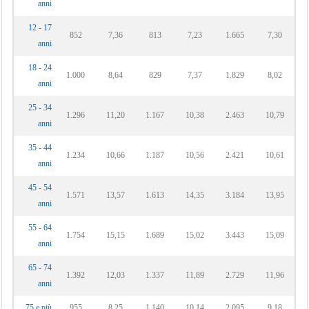
anni
12 - 17
852
7,36
813
7,23
1.665
7,30
anni
18 - 24
1.000
8,64
829
7,37
1.829
8,02
anni
25 - 34
1.296
11,20
1.167
10,38
2.463
10,79
anni
35 - 44
1.234
10,66
1.187
10,56
2.421
10,61
anni
45 - 54
1.571
13,57
1.613
14,35
3.184
13,95
anni
55 - 64
1.754
15,15
1.689
15,02
3.443
15,09
anni
65 - 74
1.392
12,03
1.337
11,89
2.729
11,96
anni
75 e più
955
8,25
1.140
10,14
2.095
9,18