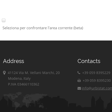
Seleziona per confrontare l'area corrente (beta)
Address
Contacts
41124 Via M. Vellani Marchi, 20
+39 059 8395229
Modena, Italy
+39 059 8395230
P.IVA 03466110362
info@urbistat.co