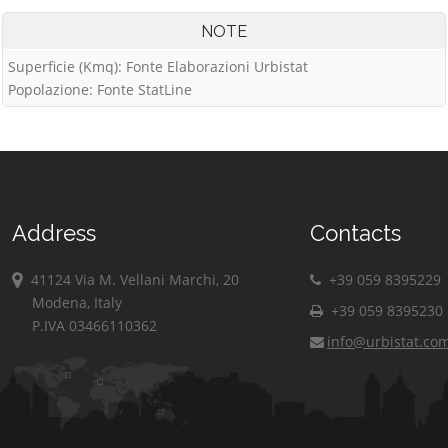
NOTE
Superficie (Kmq): Fonte Elaborazioni Urbistat
Popolazione: Fonte StatLine
Address
Contacts
41124 Via M. Vellani Marchi, 20
+39 059 8395229
Modena, Italy
+39 059 8395230
P.IVA 03466110362
info@urbistat.co