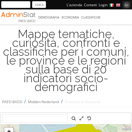
L'azienda
Contatti
Login
DEMOGRAFIA
ECONOMIA
CLASSIFICHE
PAESI BASSI
Mappe tematiche,
curiosità, confronti e
classifiche per i comuni,
le province e le regioni
sulla base di 20
indicatori socio-
demografici
/
/
PAESI BASSI
Midden-Nederland
Provincia di Flevoland