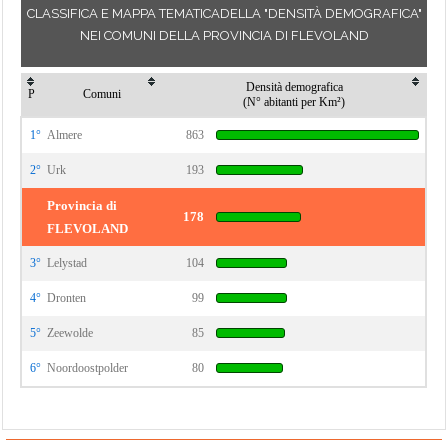
CLASSIFICA E MAPPA TEMATICADELLA "DENSITÀ DEMOGRAFICA"
NEI COMUNI DELLA PROVINCIA DI FLEVOLAND
Densità demografica
P
Comuni
(N° abitanti per Km²)
1°
Almere
863
2°
Urk
193
Provincia di
178
FLEVOLAND
3°
Lelystad
104
4°
Dronten
99
5°
Zeewolde
85
6°
Noordoostpolder
80