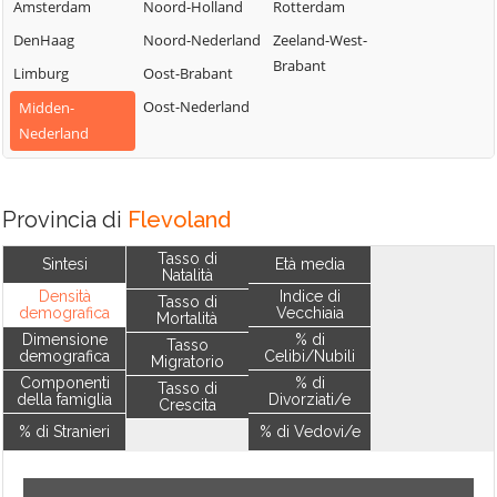
Amsterdam
Noord-Holland
Rotterdam
DenHaag
Noord-Nederland
Zeeland-West-
Brabant
Limburg
Oost-Brabant
Oost-Nederland
Midden-
Nederland
Provincia di
Flevoland
Tasso di
Sintesi
Età media
Natalità
Densità
Indice di
Tasso di
demografica
Vecchiaia
Mortalità
Dimensione
% di
Tasso
demografica
Celibi/Nubili
Migratorio
Componenti
% di
Tasso di
della famiglia
Divorziati/e
Crescita
% di Stranieri
% di Vedovi/e