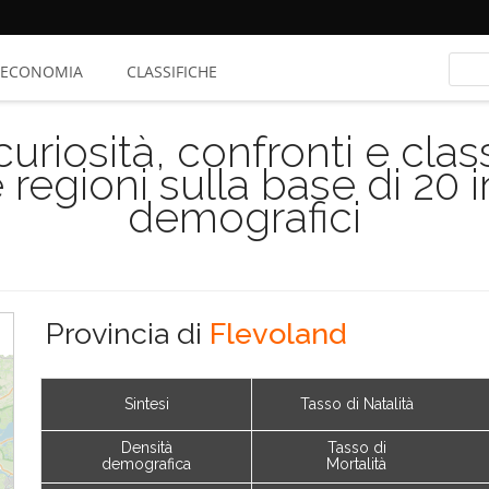
ECONOMIA
CLASSIFICHE
riosità, confronti e class
 regioni sulla base di 20 
demografici
Provincia di
Flevoland
Sintesi
Tasso di Natalità
Densità
Tasso di
demografica
Mortalità