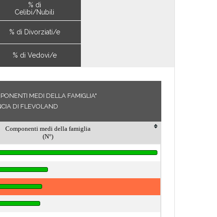
% di
Celibi/Nubili
% di Divorziati/e
% di Vedovi/e
PONENTI MEDI DELLA FAMIGLIA"
NCIA DI FLEVOLAND
Componenti medi della famiglia
(N°)