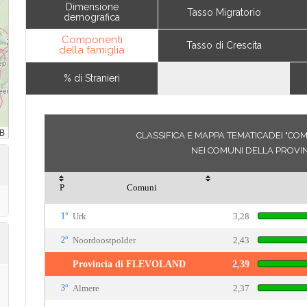
Dimensione
Tasso Migratorio
demografica
Componenti
Tasso di Crescita
della famiglia
% di Stranieri
CLASSIFICA E MAPPA TEMATICADEI "COM
NEI COMUNI DELLA PROVI
P
Comuni
1°
Urk
3,28
2°
Noordoostpolder
2,43
Provincia di FLEVOLAND
2,39
3°
Almere
2,37