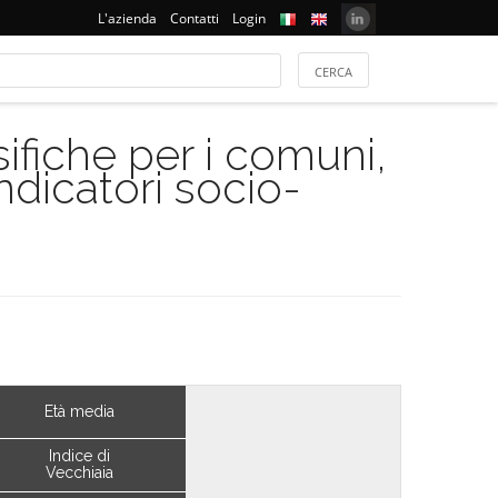
L'azienda
Contatti
Login
ifiche per i comuni,
indicatori socio-
Età media
Indice di
Vecchiaia