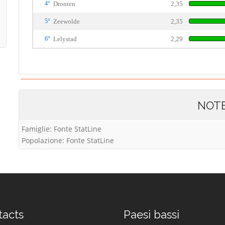
4°
Dronten
2,35
5°
Zeewolde
2,35
6°
Lelystad
2,29
NOT
Famiglie: Fonte StatLine
Popolazione: Fonte StatLine
tacts
Paesi bassi