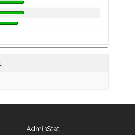
E
AdminStat