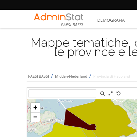
DEMOGRAFIA
PAESI BASSI
Mappe tematiche, cu
le province e le
/
/
PAESI BASSI
Midden-Nederland
Provincia di Flevoland