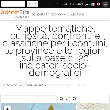
L'azienda
Contatti
Login
DEMOGRAFIA
ECONOMIA
CLASSIFICHE
PAESI BASSI
Mappe tematiche,
curiosità, confronti e
classifiche per i comuni,
le province e le regioni
sulla base di 20
indicatori socio-
demografici
/
/
PAESI BASSI
Noord-Holland
Provincia di Noord-Holland