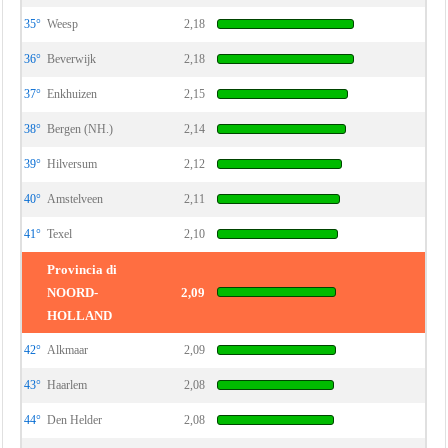
35°
Weesp
2,18
36°
Beverwijk
2,18
37°
Enkhuizen
2,15
38°
Bergen (NH.)
2,14
39°
Hilversum
2,12
40°
Amstelveen
2,11
41°
Texel
2,10
Provincia di
NOORD-
2,09
HOLLAND
42°
Alkmaar
2,09
43°
Haarlem
2,08
44°
Den Helder
2,08