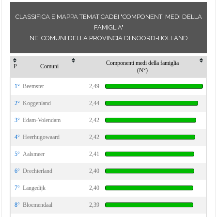
CLASSIFICA E MAPPA TEMATICADEI "COMPONENTI MEDI DELLA
FAMIGLIA"
NEI COMUNI DELLA PROVINCIA DI NOORD-HOLLAND
Componenti medi della famiglia
P
Comuni
(N°)
1°
Beemster
2,49
2°
Koggenland
2,44
3°
Edam-Volendam
2,42
4°
Heerhugowaard
2,42
5°
Aalsmeer
2,41
6°
Drechterland
2,40
7°
Langedijk
2,40
8°
Bloemendaal
2,39