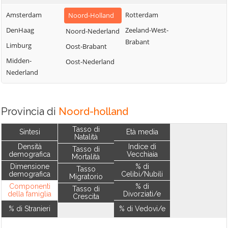
Amsterdam
Rotterdam
Noord-Holland
DenHaag
Zeeland-West-
Noord-Nederland
Brabant
Limburg
Oost-Brabant
Midden-
Oost-Nederland
Nederland
Provincia di
Noord-holland
Tasso di
Sintesi
Età media
Natalità
Densità
Indice di
Tasso di
demografica
Vecchiaia
Mortalità
Dimensione
% di
Tasso
demografica
Celibi/Nubili
Migratorio
Componenti
% di
Tasso di
della famiglia
Divorziati/e
Crescita
% di Stranieri
% di Vedovi/e