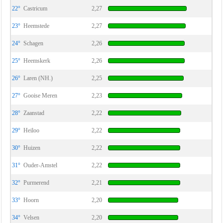
22°
Castricum
2,27
23°
Heemstede
2,27
24°
Schagen
2,26
25°
Heemskerk
2,26
26°
Laren (NH.)
2,25
27°
Gooise Meren
2,23
28°
Zaanstad
2,22
29°
Heiloo
2,22
30°
Huizen
2,22
31°
Ouder-Amstel
2,22
32°
Purmerend
2,21
33°
Hoorn
2,20
34°
Velsen
2,20