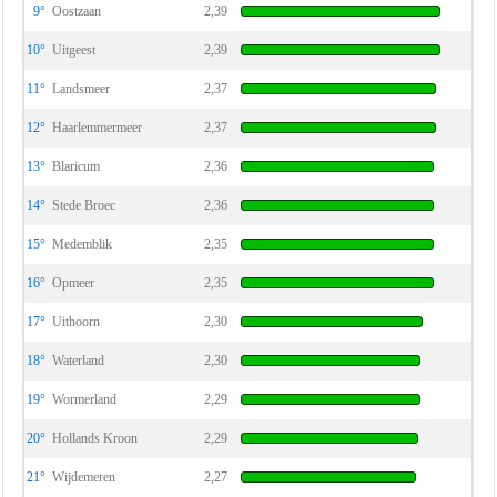
9°
Oostzaan
2,39
10°
Uitgeest
2,39
11°
Landsmeer
2,37
12°
Haarlemmermeer
2,37
13°
Blaricum
2,36
14°
Stede Broec
2,36
15°
Medemblik
2,35
16°
Opmeer
2,35
17°
Uithoorn
2,30
18°
Waterland
2,30
19°
Wormerland
2,29
20°
Hollands Kroon
2,29
21°
Wijdemeren
2,27