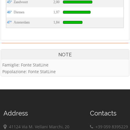
45°
Zandvoort
2,00
46°
Diemen
1,97
47°
Amsterdam
1,84
NOTE
Famiglie: Fonte StatLine
Popolazione: Fonte StatLine
Address
Contacts
41124 Via M. Vellani Marchi, 20
+39 059 8395229