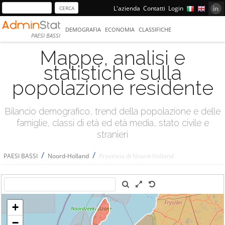
L'azienda
Contatti
Login
DEMOGRAFIA
ECONOMIA
CLASSIFICHE
PAESI BASSI
Mappe, analisi e
statistiche sulla
popolazione residente
Bilancio demografico, trend della popolazione e delle
famiglie, classi di età ed età media, stato civile e
stranieri
/
/
PAESI BASSI
Noord-Holland
Provincia di Noord-Holland