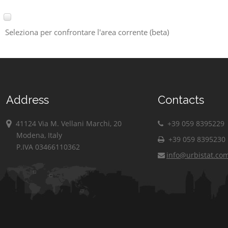
Seleziona per confrontare l'area corrente (beta)
Address
Contacts
41124 Via M. Vellani Marchi, 20
+39 059 8395229
Modena, Italy
+39 059 8395230
P.IVA 03466110362
info@urbistat.co