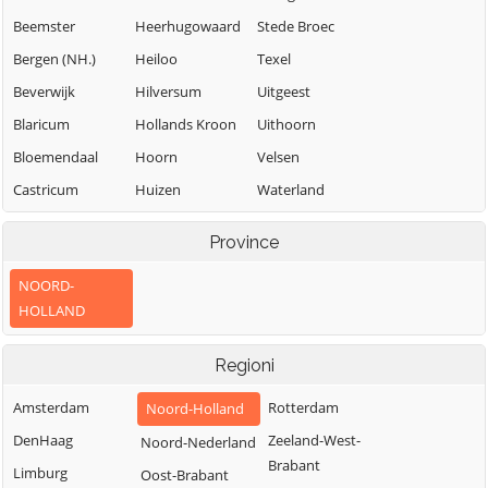
Beemster
Heerhugowaard
Stede Broec
Bergen (NH.)
Heiloo
Texel
Beverwijk
Hilversum
Uitgeest
Blaricum
Hollands Kroon
Uithoorn
Bloemendaal
Hoorn
Velsen
Castricum
Huizen
Waterland
Den Helder
Koggenland
Weesp
Province
Diemen
Landsmeer
Wijdemeren
NOORD-
Drechterland
Langedijk
Wormerland
HOLLAND
Edam-Volendam
Laren (NH.)
Zaanstad
Enkhuizen
Medemblik
Zandvoort
Regioni
Gooise Meren
Oostzaan
Amsterdam
Rotterdam
Noord-Holland
DenHaag
Zeeland-West-
Noord-Nederland
Brabant
Limburg
Oost-Brabant