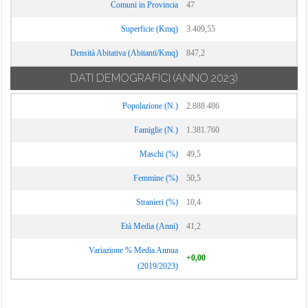
Comuni in Provincia
47
Superficie (Kmq)
3.409,55
Densità Abitativa (Abitanti/Kmq)
847,2
DATI DEMOGRAFICI
(ANNO 2023)
Popolazione (N.)
2.888.486
Famiglie (N.)
1.381.760
Maschi (%)
49,5
Femmine (%)
50,5
Stranieri (%)
10,4
Età Media (Anni)
41,2
Variazione % Media Annua
+0,00
(2019/2023)