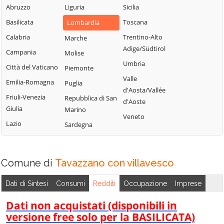
Sordio
Vidardo
Abruzzo
Liguria
Sicilia
Lombardo
Tavazzano con
Cavenago d'Adda
Basilicata
Toscana
Lombardia
Mulazzano
Villavesco
Cervignano
Calabria
Trentino-Alto
Marche
Terranova dei
d'Adda
Adige/Südtirol
Campania
Molise
Passerini
Codogno
Umbria
Città del Vaticano
Piemonte
Turano
Comazzo
Valle
Emilia-Romagna
Puglia
Lodigiano
d'Aosta/Vallée
Cornegliano
Friuli-Venezia
Repubblica di San
Valera Fratta
d'Aoste
Laudense
Giulia
Marino
Villanova del
Veneto
Lazio
Sardegna
Sillaro
Zelo Buon
Persico
Comune di
Tavazzano con villavesco
Dati di Sintesi
Consumi
Redditi
Occupazione
Imprese
Dati non acquistati (disponibili in
versione free solo per la BASILICATA)