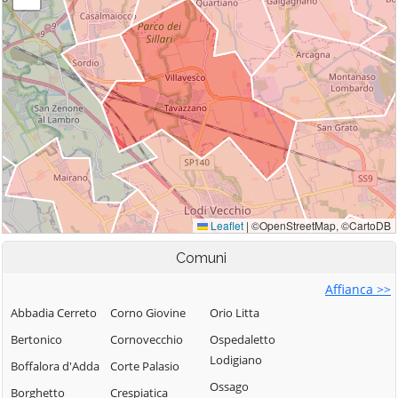
Comuni
Affianca >>
Abbadia Cerreto
Corno Giovine
Orio Litta
Bertonico
Cornovecchio
Ospedaletto
Lodigiano
Boffalora d'Adda
Corte Palasio
Ossago
Borghetto
Crespiatica