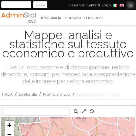
L'azienda
Contatti
Login
DEMOGRAFIA
ECONOMIA
CLASSIFICHE
ITALIA
Mappe, analisi e
statistiche sul tessuto
economico e produttivo
Livelli di occupazione e di disoccupazione, reddito
disponibile, consumi per merceologia e segmentazione
delle imprese per settore economico
/
/
/
ITALIA
Lombardia
Provincia di Lodi
Tavazzano con Villavesco