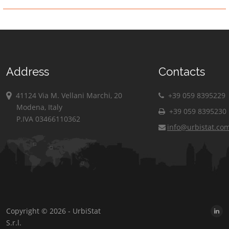
Address
Contacts
41124 Via M. Vellani Marchi, 20
+39 059 8395229
Modena, Italy
+39 059 8395230
P.IVA 03466110362
info@urbistat.co
Copyright © 2026 - UrbiStat
S.r.l.