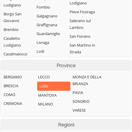
Lodigiano
Lodigiano
Fombio
Pieve Fissiraga
Borgo San
Galgagnano
Giovanni
Salerano sul
Graffignana
Lambro
Brembio
Guardamiglio
San Fiorano
Casaletto
Livraga
Lodigiano
San Martino in
Lodi
Strada
Casalmaiocco
Lodi Vecchio
San Rocco al
Casalpusterlengo
Province
Porto
Maccastorna
Caselle Landi
Sant'Angelo
BERGAMO
LECCO
MONZA E DELLA
Mairago
Caselle Lurani
Lodigiano
BRIANZA
BRESCIA
LODI
Maleo
Castelgerundo
Santo Stefano
PAVIA
COMO
MANTOVA
Marudo
Castelnuovo
Lodigiano
SONDRIO
CREMONA
MILANO
Massalengo
Bocca d'Adda
Secugnago
VARESE
Meleti
Castiglione
Senna Lodigiana
d'Adda
Merlino
Regioni
Somaglia
Castiraga
Montanaso