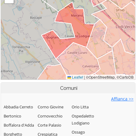
Comuni
Affianca >>
Abbadia Cerreto
Corno Giovine
Orio Litta
Bertonico
Cornovecchio
Ospedaletto
Lodigiano
Boffalora d'Adda
Corte Palasio
Ossago
Borghetto
Crespiatica