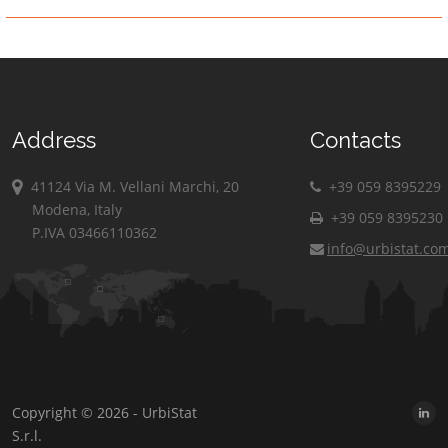
Address
Contacts
41124 Via M. Vellani Marchi, 20
+39 059 8395229
Modena, Italy
+39 059 8395230
P.IVA 03466110362
info@urbistat.co
Copyright © 2026 - UrbiStat
S.r.l.