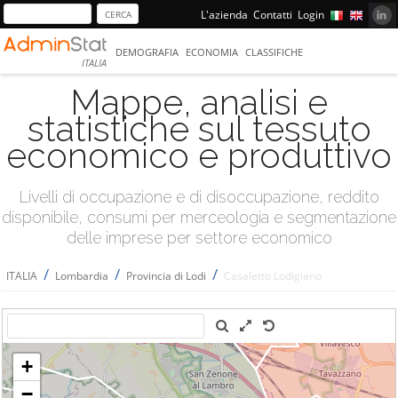
L'azienda
Contatti
Login
DEMOGRAFIA
ECONOMIA
CLASSIFICHE
ITALIA
Mappe, analisi e
statistiche sul tessuto
economico e produttivo
Livelli di occupazione e di disoccupazione, reddito
disponibile, consumi per merceologia e segmentazione
delle imprese per settore economico
/
/
/
ITALIA
Lombardia
Provincia di Lodi
Casaletto Lodigiano