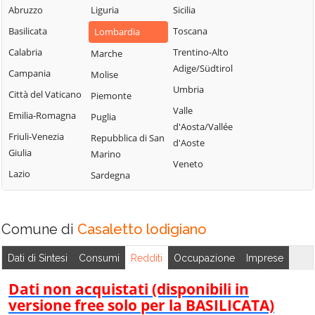
Sordio
Abruzzo
Liguria
Sicilia
Vidardo
Lombardo
Tavazzano con
Basilicata
Toscana
Lombardia
Cavenago d'Adda
Mulazzano
Villavesco
Calabria
Trentino-Alto
Cervignano
Marche
Terranova dei
Adige/Südtirol
d'Adda
Campania
Molise
Passerini
Umbria
Codogno
Città del Vaticano
Piemonte
Turano
Valle
Comazzo
Emilia-Romagna
Puglia
Lodigiano
d'Aosta/Vallée
Cornegliano
Friuli-Venezia
Repubblica di San
Valera Fratta
d'Aoste
Laudense
Giulia
Marino
Villanova del
Veneto
Lazio
Sardegna
Sillaro
Zelo Buon
Persico
Comune di
Casaletto lodigiano
Dati di Sintesi
Consumi
Redditi
Occupazione
Imprese
Dati non acquistati (disponibili in
versione free solo per la BASILICATA)