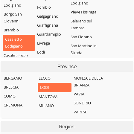
Lodigiano
Lodigiano
Fombio
Pieve Fissiraga
Borgo San
Galgagnano
Giovanni
Salerano sul
Graffignana
Lambro
Brembio
Guardamiglio
San Fiorano
Casaletto
Livraga
San Martino in
Lodigiano
Lodi
Strada
Casalmaiocco
Lodi Vecchio
San Rocco al
Casalpusterlengo
Province
Porto
Maccastorna
Caselle Landi
Sant'Angelo
BERGAMO
LECCO
MONZA E DELLA
Mairago
Caselle Lurani
Lodigiano
BRIANZA
BRESCIA
LODI
Maleo
Castelgerundo
Santo Stefano
PAVIA
COMO
MANTOVA
Marudo
Castelnuovo
Lodigiano
SONDRIO
CREMONA
MILANO
Massalengo
Bocca d'Adda
Secugnago
VARESE
Meleti
Castiglione
Senna Lodigiana
d'Adda
Merlino
Regioni
Somaglia
Castiraga
Montanaso