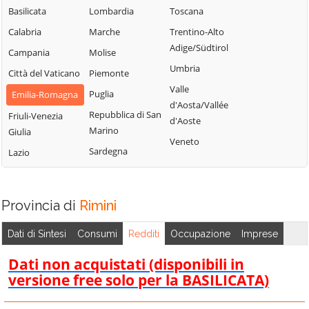
Basilicata
Lombardia
Toscana
Calabria
Marche
Trentino-Alto
Adige/Südtirol
Campania
Molise
Umbria
Città del Vaticano
Piemonte
Valle
Puglia
Emilia-Romagna
d'Aosta/Vallée
Repubblica di San
Friuli-Venezia
d'Aoste
Marino
Giulia
Veneto
Sardegna
Lazio
Provincia di
Rimini
Dati di Sintesi
Consumi
Redditi
Occupazione
Imprese
Dati non acquistati (disponibili in
versione free solo per la BASILICATA)