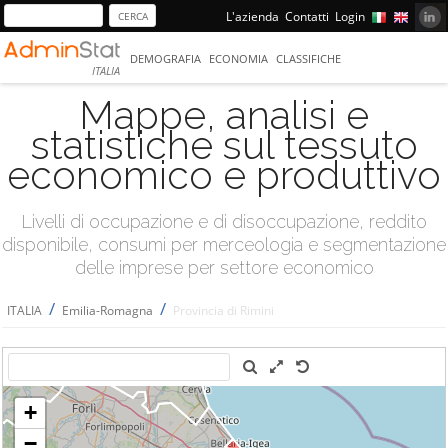
L'azienda
Contatti
Login
DEMOGRAFIA
ECONOMIA
CLASSIFICHE
ITALIA
Mappe, analisi e
statistiche sul tessuto
economico e produttivo
Livelli di occupazione e di disoccupazione, reddito
disponibile, consumi per merceologia e segmentazione
delle imprese per settore economico
/
/
ITALIA
Emilia-Romagna
Provincia di Rimini