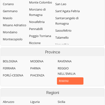
Monte Colombo
Coriano
San Leo
Morciano di
Gemmano
Sant'Agata Feltria
Romagna
Maiolo
Santarcangelo di
Novafeltria
Romagna
Misano Adriatico
Pennabilli
Sassofeltrio
Mondaino
Poggio Torriana
Talamello
Montecopiolo
Riccione
Verucchio
Rimini
Province
BOLOGNA
MODENA
RAVENNA
FERRARA
PARMA
REGGIO
NELL'EMILIA
FORLÌ-CESENA
PIACENZA
RIMINI
Regioni
Abruzzo
Liguria
Sicilia