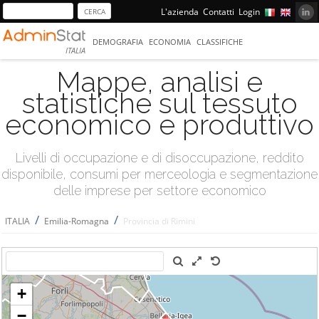
L'azienda
Contatti
Login
DEMOGRAFIA
ECONOMIA
CLASSIFICHE
ITALIA
Mappe, analisi e
statistiche sul tessuto
economico e produttivo
Livelli di occupazione e di disoccupazione, reddito
disponibile, consumi per merceologia e segmentazione
delle imprese per settore economico
/
/
ITALIA
Emilia-Romagna
Provincia di Rimini