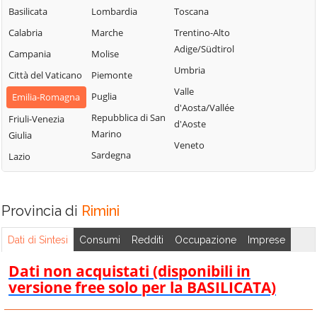
Basilicata
Lombardia
Toscana
Calabria
Marche
Trentino-Alto
Adige/Südtirol
Campania
Molise
Umbria
Città del Vaticano
Piemonte
Valle
Puglia
Emilia-Romagna
d'Aosta/Vallée
Repubblica di San
Friuli-Venezia
d'Aoste
Marino
Giulia
Veneto
Sardegna
Lazio
Provincia di
Rimini
Dati di Sintesi
Consumi
Redditi
Occupazione
Imprese
Dati non acquistati (disponibili in
versione free solo per la BASILICATA)