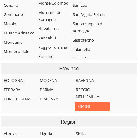
Monte Colombo
Coriano
San Leo
Morciano di
Gemmano
Sant'Agata Feltria
Romagna
Maiolo
Santarcangelo di
Novafeltria
Romagna
Misano Adriatico
Pennabilli
Sassofeltrio
Mondaino
Poggio Torriana
Talamello
Montecopiolo
Riccione
Verucchio
Rimini
Province
BOLOGNA
MODENA
RAVENNA
FERRARA
PARMA
REGGIO
NELL'EMILIA
FORLÌ-CESENA
PIACENZA
RIMINI
Regioni
Abruzzo
Liguria
Sicilia