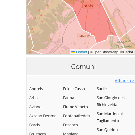
Comuni
Affianca 
Andreis
Erto e Casso
Sacile
Arba
Fanna
San Giorgio della
Richinvelda
Aviano
Fiume Veneto
San Martino al
Azzano Decimo
Fontanafredda
Tagliamento
Barcis
Frisanco
San Quirino
Brugnera
Maniago