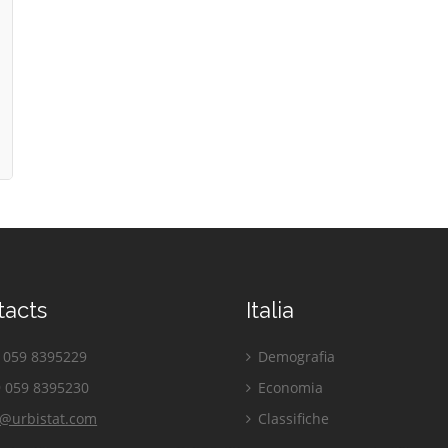
tacts
Italia
059 8395229
Demografia
 059 8395230
Economia
o@urbistat.com
Classifiche