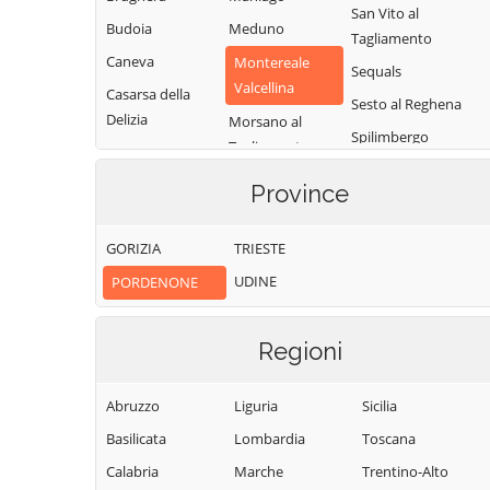
San Vito al
Budoia
Meduno
Tagliamento
Caneva
Montereale
Sequals
Valcellina
Casarsa della
Sesto al Reghena
Delizia
Morsano al
Spilimbergo
Tagliamento
Castelnovo del
Tramonti di
Friuli
Pasiano di
Province
Sopra
Pordenone
Cavasso Nuovo
Tramonti di
Pinzano al
Chions
GORIZIA
TRIESTE
Sotto
Tagliamento
Cimolais
UDINE
PORDENONE
Travesio
Polcenigo
Claut
Vajont
Porcia
Clauzetto
Regioni
Valvasone
Pordenone
Cordenons
Arzene
Prata di
Abruzzo
Liguria
Sicilia
Cordovado
Vito d'Asio
Pordenone
Basilicata
Lombardia
Toscana
Vivaro
Pravisdomini
Calabria
Marche
Trentino-Alto
Zoppola
Roveredo in