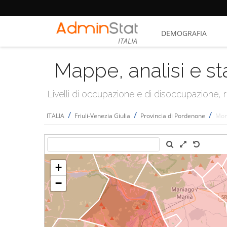
DEMOGRAFIA
ITALIA
Mappe, analisi e st
Livelli di occupazione e di disoccupazione
/
/
/
ITALIA
Friuli-Venezia Giulia
Provincia di Pordenone
Mon