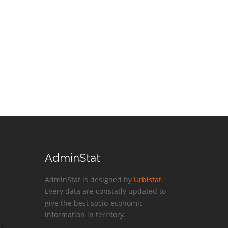
AdminStat
AdminStat is designed by
Urbistat
.
Every data are constatly updated to
give the best socio-economic
information in territory.