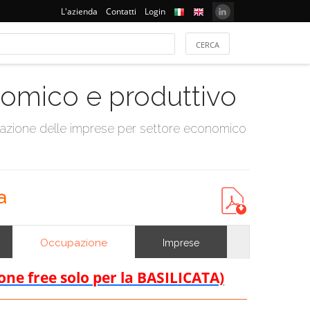
L'azienda
Contatti
Login
onomico e produttivo
tazione delle imprese per settore economico
a
Occupazione
Imprese
ione free solo per la BASILICATA)