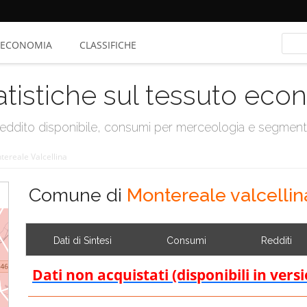
ECONOMIA
CLASSIFICHE
atistiche sul tessuto ec
, reddito disponibile, consumi per merceologia e segmen
tereale Valcellina
Comune di
Montereale valcellin
Dati di Sintesi
Consumi
Redditi
Dati non acquistati (disponibili in vers