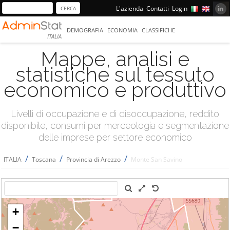
L'azienda
Contatti
Login
DEMOGRAFIA
ECONOMIA
CLASSIFICHE
ITALIA
Mappe, analisi e
statistiche sul tessuto
economico e produttivo
Livelli di occupazione e di disoccupazione, reddito
disponibile, consumi per merceologia e segmentazione
delle imprese per settore economico
/
/
/
ITALIA
Toscana
Provincia di Arezzo
Monte San Savino