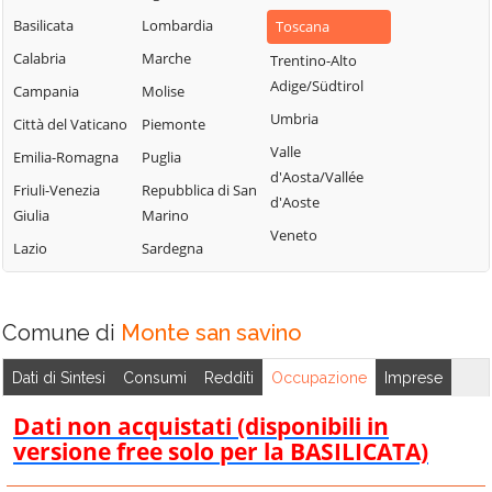
Basilicata
Lombardia
Toscana
Calabria
Marche
Trentino-Alto
Adige/Südtirol
Campania
Molise
Umbria
Città del Vaticano
Piemonte
Valle
Emilia-Romagna
Puglia
d'Aosta/Vallée
Friuli-Venezia
Repubblica di San
d'Aoste
Giulia
Marino
Veneto
Lazio
Sardegna
Comune di
Monte san savino
Dati di Sintesi
Consumi
Redditi
Occupazione
Imprese
Dati non acquistati (disponibili in
versione free solo per la BASILICATA)