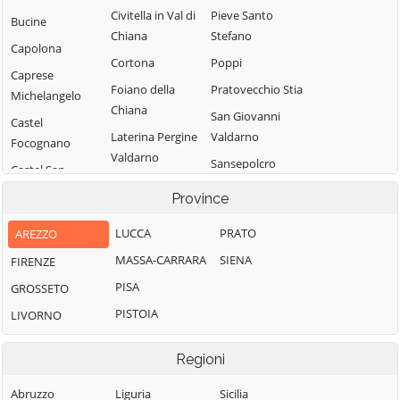
Civitella in Val di
Pieve Santo
Bucine
Chiana
Stefano
Capolona
Cortona
Poppi
Caprese
Foiano della
Pratovecchio Stia
Michelangelo
Chiana
San Giovanni
Castel
Laterina Pergine
Valdarno
Focognano
Valdarno
Sansepolcro
Castel San
Loro Ciuffenna
Niccolò
Sestino
Province
Lucignano
Castelfranco
Subbiano
LUCCA
PRATO
AREZZO
Piandiscò
Marciano della
Talla
Chiana
MASSA-CARRARA
SIENA
FIRENZE
Castiglion
Terranuova
Fibocchi
Monte San
PISA
GROSSETO
Bracciolini
Savino
Castiglion
PISTOIA
LIVORNO
Fiorentino
Montemignaio
Regioni
Abruzzo
Liguria
Sicilia