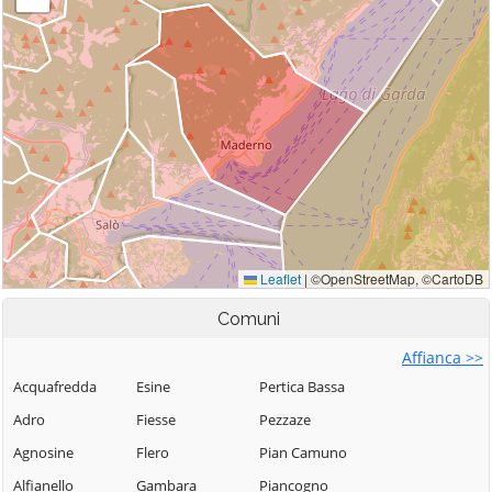
Comuni
Affianca >>
Acquafredda
Esine
Pertica Bassa
Adro
Fiesse
Pezzaze
Agnosine
Flero
Pian Camuno
Alfianello
Gambara
Piancogno