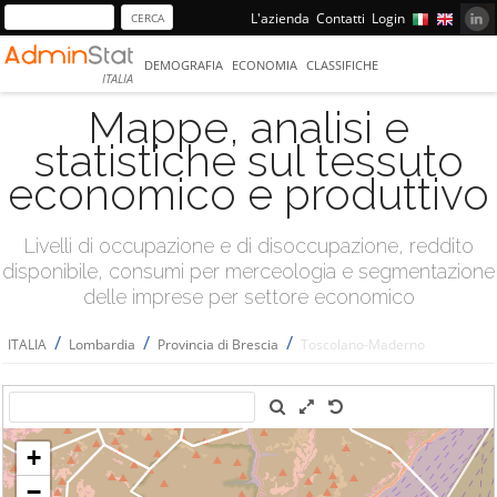
L'azienda
Contatti
Login
DEMOGRAFIA
ECONOMIA
CLASSIFICHE
ITALIA
Mappe, analisi e
statistiche sul tessuto
economico e produttivo
Livelli di occupazione e di disoccupazione, reddito
disponibile, consumi per merceologia e segmentazione
delle imprese per settore economico
/
/
/
ITALIA
Lombardia
Provincia di Brescia
Toscolano-Maderno