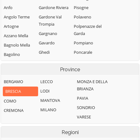
Anfo
Gardone Riviera
Pisogne
Angolo Terme
Gardone Val
Polaveno
Trompia
Artogne
Polpenazze del
Gargnano
Garda
Azzano Mella
Gavardo
Pompiano
Bagnolo Mella
Ghedi
Poncarale
Bagolino
Gianico
Ponte di Legno
Barbariga
Province
Gottolengo
Pontevico
Barghe
Gussago
Pontoglio
BERGAMO
LECCO
MONZA E DELLA
Bassano
BRIANZA
Bresciano
Idro
Pozzolengo
LODI
BRESCIA
PAVIA
Bedizzole
Incudine
Pralboino
MANTOVA
COMO
SONDRIO
Berlingo
Irma
Preseglie
MILANO
CREMONA
VARESE
Berzo Demo
Iseo
Prevalle
Berzo Inferiore
Isorella
Provaglio d'Iseo
Regioni
Bienno
Lavenone
Provaglio Val