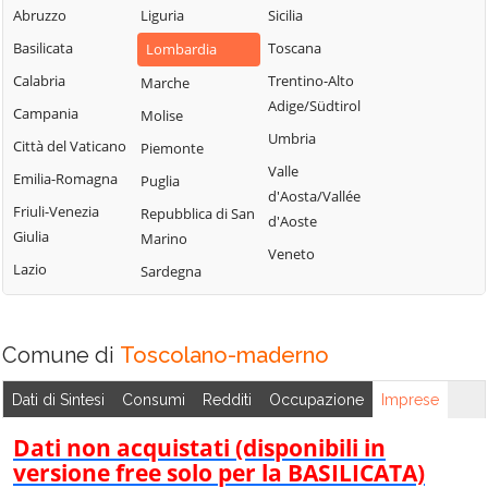
Sabbia
Abruzzo
Liguria
Sicilia
Bione
Leno
Puegnago del
Basilicata
Toscana
Lombardia
Borgo San
Limone sul Garda
Garda
Giacomo
Calabria
Trentino-Alto
Marche
Lodrino
Quinzano d'Oglio
Adige/Südtirol
Borgosatollo
Campania
Molise
Lograto
Remedello
Umbria
Borno
Città del Vaticano
Piemonte
Lonato del Garda
Rezzato
Valle
Botticino
Emilia-Romagna
Puglia
Longhena
d'Aosta/Vallée
Roccafranca
Bovegno
Friuli-Venezia
Repubblica di San
Losine
d'Aoste
Rodengo Saiano
Giulia
Marino
Bovezzo
Lozio
Veneto
Roè Volciano
Lazio
Sardegna
Brandico
Lumezzane
Roncadelle
Braone
Maclodio
Rovato
Breno
Magasa
Comune di
Toscolano-maderno
Rudiano
Brescia
Mairano
Sabbio Chiese
Dati di Sintesi
Consumi
Redditi
Occupazione
Imprese
Brione
Malegno
Sale Marasino
Caino
Dati non acquistati (disponibili in
Malonno
Salò
versione free solo per la BASILICATA)
Calcinato
Manerba del