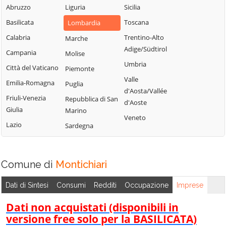
Sabbia
Abruzzo
Liguria
Sicilia
Bione
Leno
Puegnago del
Basilicata
Toscana
Lombardia
Borgo San
Limone sul Garda
Garda
Giacomo
Calabria
Trentino-Alto
Marche
Lodrino
Quinzano d'Oglio
Adige/Südtirol
Borgosatollo
Campania
Molise
Lograto
Remedello
Umbria
Borno
Città del Vaticano
Piemonte
Lonato del Garda
Rezzato
Valle
Botticino
Emilia-Romagna
Puglia
Longhena
d'Aosta/Vallée
Roccafranca
Bovegno
Friuli-Venezia
Repubblica di San
Losine
d'Aoste
Rodengo Saiano
Giulia
Marino
Bovezzo
Lozio
Veneto
Roè Volciano
Lazio
Sardegna
Brandico
Lumezzane
Roncadelle
Braone
Maclodio
Rovato
Breno
Magasa
Comune di
Montichiari
Rudiano
Brescia
Mairano
Sabbio Chiese
Dati di Sintesi
Consumi
Redditi
Occupazione
Imprese
Brione
Malegno
Sale Marasino
Caino
Dati non acquistati (disponibili in
Malonno
Salò
versione free solo per la BASILICATA)
Calcinato
Manerba del