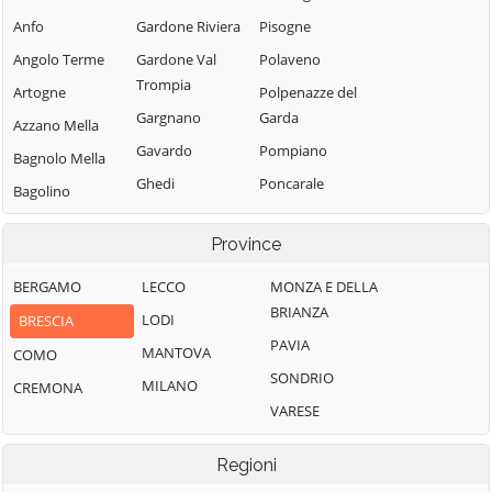
Anfo
Gardone Riviera
Pisogne
Angolo Terme
Gardone Val
Polaveno
Trompia
Artogne
Polpenazze del
Gargnano
Garda
Azzano Mella
Gavardo
Pompiano
Bagnolo Mella
Ghedi
Poncarale
Bagolino
Gianico
Ponte di Legno
Barbariga
Province
Gottolengo
Pontevico
Barghe
Gussago
Pontoglio
BERGAMO
LECCO
MONZA E DELLA
Bassano
BRIANZA
Bresciano
Idro
Pozzolengo
LODI
BRESCIA
PAVIA
Bedizzole
Incudine
Pralboino
MANTOVA
COMO
SONDRIO
Berlingo
Irma
Preseglie
MILANO
CREMONA
VARESE
Berzo Demo
Iseo
Prevalle
Berzo Inferiore
Isorella
Provaglio d'Iseo
Regioni
Bienno
Lavenone
Provaglio Val