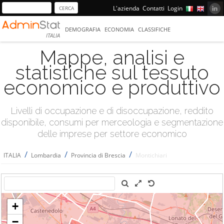
L'azienda
Contatti
Login
DEMOGRAFIA
ECONOMIA
CLASSIFICHE
ITALIA
Mappe, analisi e
statistiche sul tessuto
economico e produttivo
Livelli di occupazione e di disoccupazione, reddito
disponibile, consumi per merceologia e segmentazione
delle imprese per settore economico
/
/
/
ITALIA
Lombardia
Provincia di Brescia
Montichiari