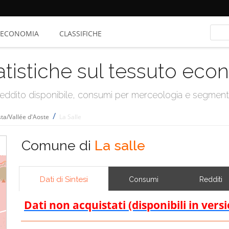
ECONOMIA
CLASSIFICHE
atistiche sul tessuto ec
, reddito disponibile, consumi per merceologia e segmen
/
sta/Vallée d'Aoste
La Salle
Comune di
La salle
Dati di Sintesi
Consumi
Redditi
Dati non acquistati (disponibili in vers