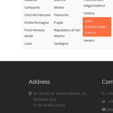
Charvensod
Valpelline
Nus
Adige/Südtirol
Campania
Molise
Châtillon
Valsavarenche
Ollomont
Umbria
Città del Vaticano
Piemonte
Cogne
Valtournenche
Oyace
Valle
Emilia-Romagna
Puglia
Courmayeur
Verrayes
Perloz
d'Aosta/Vallée
Friuli-Venezia
Repubblica di San
Donnas
Verrès
d'Aoste
Pollein
Giulia
Marino
Doues
Villeneuve
Veneto
Pont-Saint-
Lazio
Sardegna
Emarèse
Martin
Address
Con
41124 Via M. Vellani Marchi, 20
+39 
Modena, Italy
+39
P.IVA 03466110362
inf