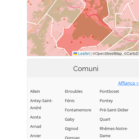
Comuni
Affianca 
Allein
Etroubles
Pontboset
Antey-Saint-
Fénis
Pontey
André
Fontainemore
Pré-Saint-Didier
Aosta
Gaby
Quart
Arnad
Gignod
Rhêmes-Notre-
Arvier
Dame
Gressan