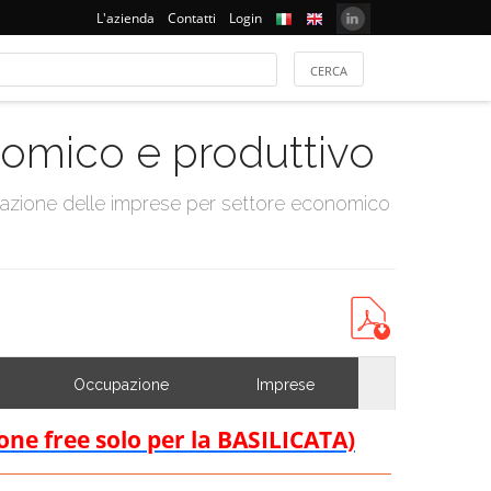
L'azienda
Contatti
Login
onomico e produttivo
tazione delle imprese per settore economico
Occupazione
Imprese
ione free solo per la BASILICATA)