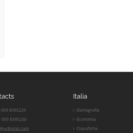
tacts
Italia
059 8395229
Demografia
 059 8395230
Economia
o@urbistat.com
Classifiche