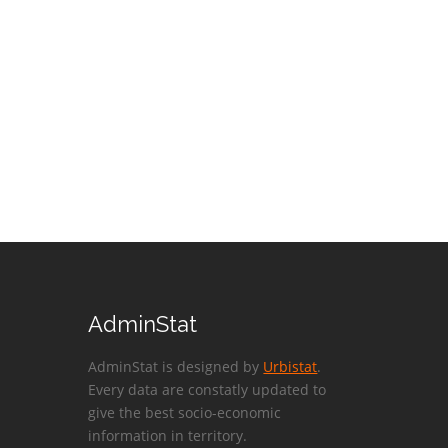
AdminStat
AdminStat is designed by
Urbistat
.
Every data are constatly updated to
give the best socio-economic
information in territory.