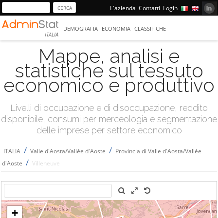
L'azienda
Contatti
Login
DEMOGRAFIA
ECONOMIA
CLASSIFICHE
ITALIA
Mappe, analisi e
statistiche sul tessuto
economico e produttivo
Livelli di occupazione e di disoccupazione, reddito
disponibile, consumi per merceologia e segmentazione
delle imprese per settore economico
/
/
ITALIA
Valle d'Aosta/Vallée d'Aoste
Provincia di Valle d'Aosta/Vallée
/
d'Aoste
Villeneuve