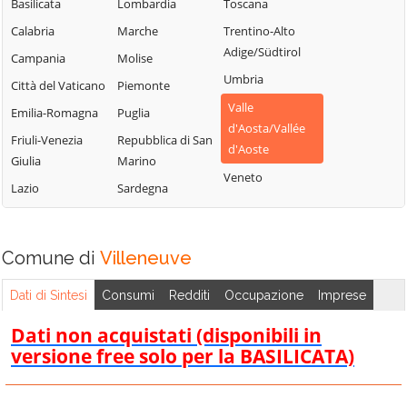
Chamois
Sarre
Basilicata
Lombardia
Toscana
Lillianes
Champdepraz
Torgnon
Calabria
Marche
Trentino-Alto
Montjovet
Adige/Südtirol
Champorcher
Valgrisenche
Campania
Molise
Morgex
Umbria
Charvensod
Valpelline
Città del Vaticano
Piemonte
Nus
Valle
Châtillon
Valsavarenche
Emilia-Romagna
Puglia
Ollomont
d'Aosta/Vallée
Cogne
Valtournenche
Friuli-Venezia
Repubblica di San
Oyace
d'Aoste
Giulia
Marino
Courmayeur
Verrayes
Perloz
Veneto
Lazio
Sardegna
Donnas
Verrès
Pollein
Doues
Villeneuve
Pont-Saint-
Emarèse
Martin
Comune di
Villeneuve
Dati di Sintesi
Consumi
Redditi
Occupazione
Imprese
Dati non acquistati (disponibili in
versione free solo per la BASILICATA)