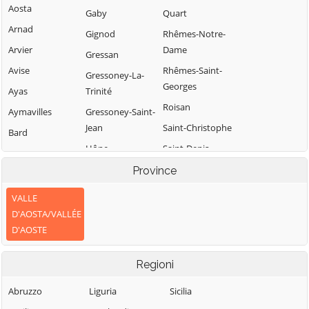
Aosta
Gaby
Quart
Arnad
Gignod
Rhêmes-Notre-
Arvier
Dame
Gressan
Avise
Rhêmes-Saint-
Gressoney-La-
Georges
Ayas
Trinité
Roisan
Aymavilles
Gressoney-Saint-
Jean
Saint-Christophe
Bard
Hône
Saint-Denis
Bionaz
Introd
Saint-Marcel
Province
Brissogne
Issime
Saint-Nicolas
Brusson
VALLE
Issogne
Saint-Oyen
D'AOSTA/VALLÉE
Challand-Saint-
D'AOSTE
Anselme
Jovençan
Saint-Pierre
Challand-Saint-
La Magdeleine
Saint-Rhémy-en-
Regioni
Victor
Bosses
La Salle
Chambave
Saint-Vincent
Abruzzo
Liguria
Sicilia
La Thuile