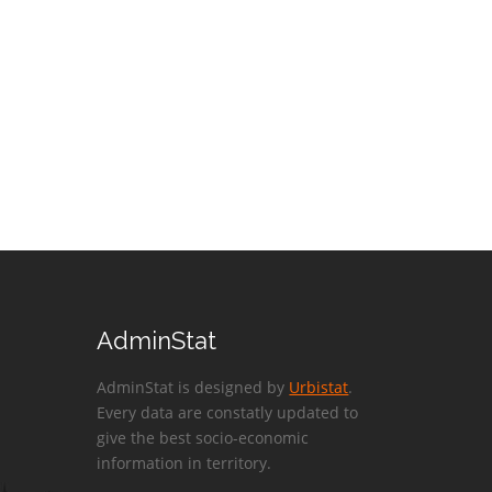
AdminStat
AdminStat is designed by
Urbistat
.
Every data are constatly updated to
give the best socio-economic
information in territory.