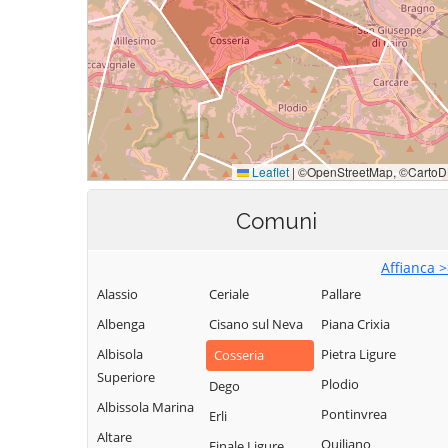
Comuni
Affianca 
Alassio
Ceriale
Pallare
Albenga
Cisano sul Neva
Piana Crixia
Albisola
Pietra Ligure
Cosseria
Superiore
Plodio
Dego
Albissola Marina
Pontinvrea
Erli
Altare
Quiliano
Finale Ligure