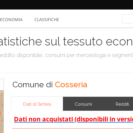
ECONOMIA
CLASSIFICHE
atistiche sul tessuto ec
, reddito disponibile, consumi per merceologia e segmen
Comune di
Cosseria
Dati di Sintesi
Consumi
Redditi
Dati non acquistati (disponibili in vers