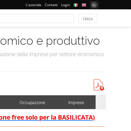
L'azienda
Contatti
Login
onomico e produttivo
tazione delle imprese per settore economico
Occupazione
Imprese
ione free solo per la BASILICATA)