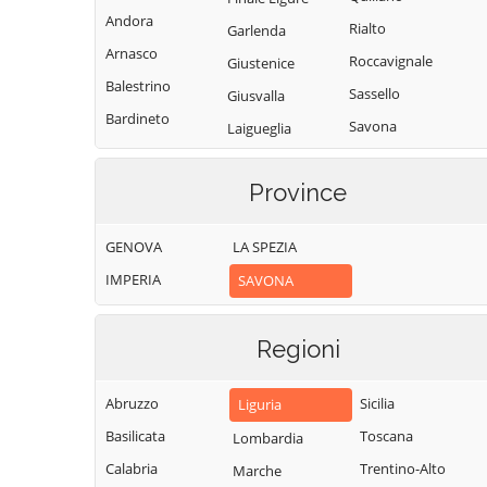
Andora
Rialto
Garlenda
Arnasco
Roccavignale
Giustenice
Balestrino
Sassello
Giusvalla
Bardineto
Savona
Laigueglia
Bergeggi
Spotorno
Loano
Boissano
Province
Stella
Magliolo
Borghetto Santo
Stellanello
Mallare
Spirito
GENOVA
LA SPEZIA
Testico
Massimino
Borgio Verezzi
IMPERIA
SAVONA
Toirano
Millesimo
Bormida
Tovo San
Mioglia
Cairo
Regioni
Giacomo
Murialdo
Montenotte
Urbe
Nasino
Calice Ligure
Abruzzo
Sicilia
Liguria
Vado Ligure
Noli
Calizzano
Basilicata
Toscana
Lombardia
Varazze
Onzo
Carcare
Calabria
Trentino-Alto
Marche
Vendone