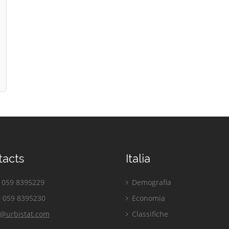
tacts
Italia
059 8395229
Demografia
 059 8395230
Economia
o@urbistat.com
Classifiche