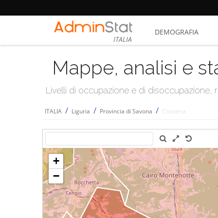
DEMOGRAFIA
ITALIA
Mappe, analisi e st
Livelli di occupazione e di disoccupazione
/
/
/
ITALIA
Liguria
Provincia di Savona
Cosseria