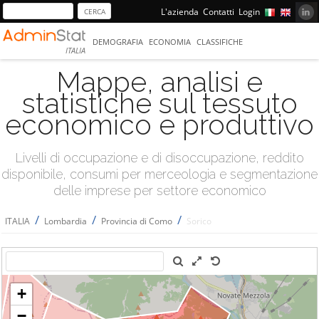
L'azienda
Contatti
Login
DEMOGRAFIA
ECONOMIA
CLASSIFICHE
ITALIA
Mappe, analisi e
statistiche sul tessuto
economico e produttivo
Livelli di occupazione e di disoccupazione, reddito
disponibile, consumi per merceologia e segmentazione
delle imprese per settore economico
/
/
/
ITALIA
Lombardia
Provincia di Como
Sorico