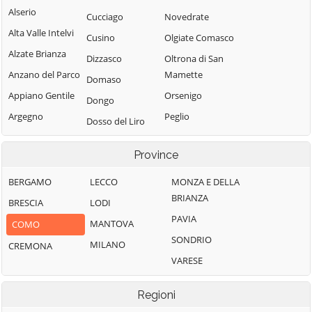
Alserio
Cucciago
Novedrate
Alta Valle Intelvi
Cusino
Olgiate Comasco
Alzate Brianza
Dizzasco
Oltrona di San
Anzano del Parco
Mamette
Domaso
Appiano Gentile
Orsenigo
Dongo
Argegno
Peglio
Dosso del Liro
Arosio
Pianello del Lario
Erba
Province
Asso
Pigra
Eupilio
Barni
Plesio
BERGAMO
LECCO
MONZA E DELLA
Faggeto Lario
BRIANZA
Bellagio
Pognana Lario
BRESCIA
LODI
Faloppio
PAVIA
Bene Lario
Ponna
MANTOVA
COMO
Fenegrò
SONDRIO
Beregazzo con
Ponte Lambro
MILANO
CREMONA
Figino Serenza
Figliaro
VARESE
Porlezza
Fino Mornasco
Binago
Proserpio
Garzeno
Regioni
Bizzarone
Pusiano
Gera Lario