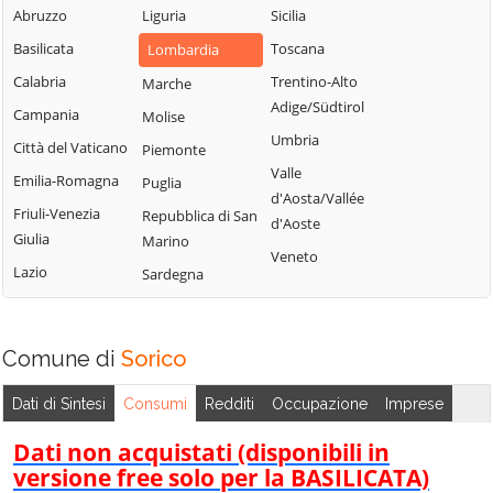
Blessagno
Abruzzo
Liguria
Sicilia
Rezzago
Grandate
Blevio
Basilicata
Toscana
Lombardia
Rodero
Grandola ed Uniti
Bregnano
Calabria
Trentino-Alto
Marche
Rovellasca
Gravedona ed
Adige/Südtirol
Brenna
Campania
Molise
Uniti
Rovello Porro
Umbria
Brienno
Città del Vaticano
Piemonte
Griante
Sala Comacina
Valle
Brunate
Emilia-Romagna
Puglia
Guanzate
San Bartolomeo
d'Aosta/Vallée
Bulgarograsso
Val Cavargna
Friuli-Venezia
Repubblica di San
Inverigo
d'Aoste
Giulia
Marino
Cabiate
San Fermo della
Laglio
Veneto
Battaglia
Lazio
Sardegna
Cadorago
Laino
San Nazzaro Val
Caglio
Lambrugo
Cavargna
Campione d'Italia
Lasnigo
Comune di
Sorico
San Siro
Cantù
Lezzeno
Schignano
Dati di Sintesi
Consumi
Redditi
Occupazione
Imprese
Canzo
Limido Comasco
Senna Comasco
Capiago
Dati non acquistati (disponibili in
Lipomo
Solbiate con
Intimiano
versione free solo per la BASILICATA)
Livo
Cagno