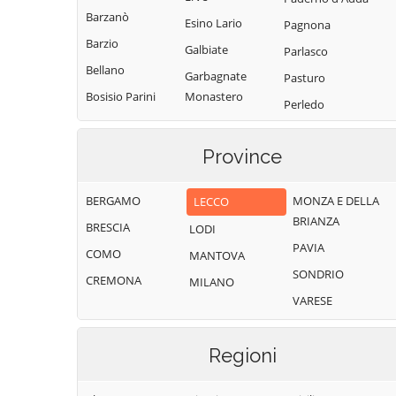
Barzanò
Esino Lario
Pagnona
Barzio
Galbiate
Parlasco
Bellano
Garbagnate
Pasturo
Bosisio Parini
Monastero
Perledo
Brivio
Garlate
Pescate
Bulciago
Imbersago
Province
Premana
Calco
Introbio
Primaluna
BERGAMO
MONZA E DELLA
LECCO
Calolziocorte
La Valletta
Robbiate
BRIANZA
Brianza
BRESCIA
Carenno
LODI
Rogeno
PAVIA
Lecco
COMO
Casargo
MANTOVA
Santa Maria Hoè
SONDRIO
Lierna
CREMONA
Casatenovo
MILANO
Sirone
VARESE
Lomagna
Cassago Brianza
Sirtori
Malgrate
Cassina
Sueglio
Regioni
Valsassina
Mandello del
Suello
Lario
Castello di