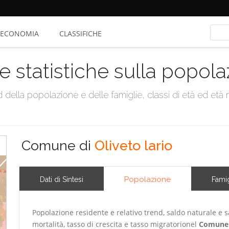
ECONOMIA
CLASSIFICHE
e statistiche sulla popol
della popolazione e delle famiglie, classi di età ed età me
Comune di
Oliveto lario
Popolazione
Dati di Sintesi
Famig
Popolazione residente e relativo trend, saldo naturale e sa
mortalità, tasso di crescita e tasso migratorionel
Comune 