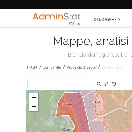
DEMOGRAFIA
ITALIA
Mappe, analisi 
Bilancio demografico, trend 
/
/
/
ITALIA
Lombardia
Provincia di Lecco
Oliveto Lario