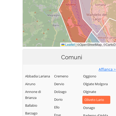
Comuni
Affianca 
Abbadia Lariana
Cremeno
Oggiono
Airuno
Dervio
Olgiate Molgora
Annone di
Dolzago
Olginate
Brianza
Dorio
Oliveto Lario
Ballabio
Ello
Osnago
Barzago
Erve
Paderno d'Adda