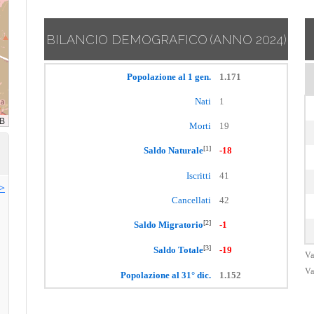
BILANCIO DEMOGRAFICO
(ANNO 2024)
Popolazione al 1 gen.
1.171
Nati
1
Morti
19
[1]
Saldo Naturale
-18
Iscritti
41
>>
Cancellati
42
[2]
Saldo Migratorio
-1
[3]
Saldo Totale
-19
Va
Va
Popolazione al 31° dic.
1.152