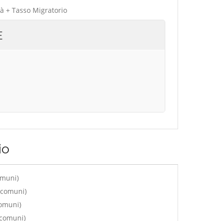
tà + Tasso Migratorio
E
io
omuni)
 comuni)
comuni)
 comuni)