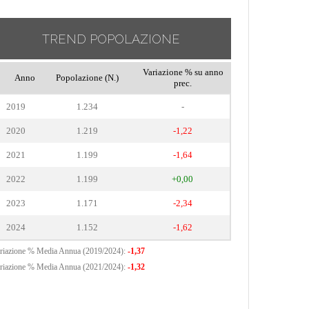
TREND POPOLAZIONE
Variazione % su anno
Anno
Popolazione (N.)
prec.
2019
1.234
-
2020
1.219
-1,22
2021
1.199
-1,64
2022
1.199
+0,00
2023
1.171
-2,34
2024
1.152
-1,62
riazione % Media Annua (2019/2024):
-1,37
riazione % Media Annua (2021/2024):
-1,32