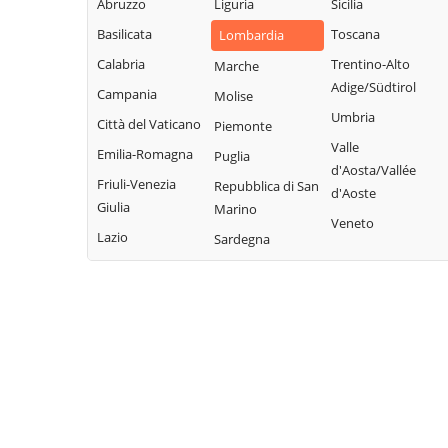
Taceno
Abruzzo
Liguria
Sicilia
Brianza
Margno
Valgreghentino
Basilicata
Toscana
Lombardia
Cernusco
Merate
Lombardone
Valmadrera
Calabria
Trentino-Alto
Marche
Missaglia
Adige/Südtirol
Cesana Brianza
Valvarrone
Campania
Molise
Moggio
Umbria
Civate
Varenna
Città del Vaticano
Piemonte
Molteno
Valle
Colico
Vercurago
Emilia-Romagna
Puglia
Monte Marenzo
d'Aosta/Vallée
Colle Brianza
Verderio
Friuli-Venezia
Repubblica di San
Montevecchia
d'Aoste
Giulia
Marino
Cortenova
Viganò
Monticello
Veneto
Lazio
Sardegna
Costa Masnaga
Brianza
Crandola
Morterone
Valsassina
Nibionno
Cremella