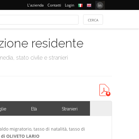
L'azienda
Contatti
Login
azione residente
dia, stato civile e stranieri
lie
Età
Stranieri
ldo migratorio, tasso di natalità, tasso di
di OLIVETO LARIO