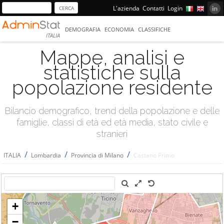
L'azienda
Contatti
Login
DEMOGRAFIA
ECONOMIA
CLASSIFICHE
ITALIA
Mappe, analisi e
statistiche sulla
popolazione residente
Bilancio demografico, trend della popolazione e delle
famiglie, classi di età ed età media, stato civile e
stranieri
/
/
/
ITALIA
Lombardia
Provincia di Milano
Castano Primo