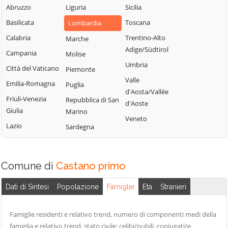
Milanese
Bubbiano
Abruzzo
Liguria
Sicilia
Locate di Triulzi
San Giorgio su
Buccinasco
Basilicata
Toscana
Lombardia
Magenta
Legnano
Buscate
Calabria
Trentino-Alto
Marche
Magnago
San Giuliano
Adige/Südtirol
Bussero
Campania
Molise
Marcallo con
Milanese
Umbria
Busto Garolfo
Casone
Città del Vaticano
Piemonte
San Vittore
Valle
Calvignasco
Masate
Emilia-Romagna
Puglia
Olona
d'Aosta/Vallée
Cambiago
Mediglia
Friuli-Venezia
Repubblica di San
San Zenone al
d'Aoste
Giulia
Marino
Lambro
Canegrate
Melegnano
Veneto
Lazio
Sardegna
Santo Stefano
Carpiano
Melzo
Ticino
Carugate
Mesero
Sedriano
Casarile
Milano
Comune di
Castano primo
Segrate
Casorezzo
Morimondo
Senago
Dati di Sintesi
Popolazione
Famiglie
Età
Stranieri
Cassano d'Adda
Motta Visconti
Sesto San
Cassina de'
Nerviano
Giovanni
Famiglie residenti e relativo trend, numero di componenti medi della
Pecchi
Nosate
famiglia e relativo trend, stato civile: celibi/nubili, coniugati/e,
Settala