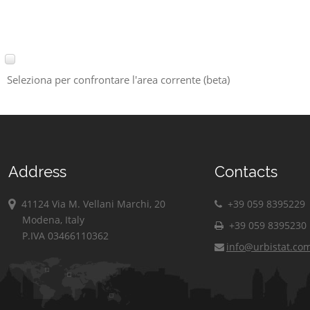
Seleziona per confrontare l'area corrente (beta)
Address
Contacts
41124 Via M. Vellani Marchi, 20
+39 059 8395229
Modena, Italy
+39 059 8395230
P.IVA 03466110362
info@urbistat.co