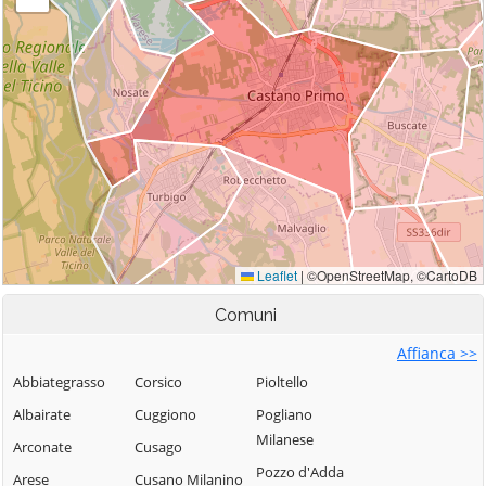
Comuni
Affianca >>
Abbiategrasso
Corsico
Pioltello
Albairate
Cuggiono
Pogliano
Milanese
Arconate
Cusago
Pozzo d'Adda
Arese
Cusano Milanino