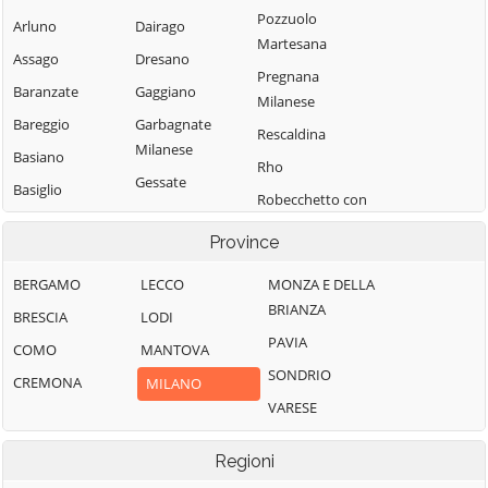
Pozzuolo
Arluno
Dairago
Martesana
Assago
Dresano
Pregnana
Baranzate
Gaggiano
Milanese
Bareggio
Garbagnate
Rescaldina
Milanese
Basiano
Rho
Gessate
Basiglio
Robecchetto con
Gorgonzola
Bellinzago
Induno
Province
Lombardo
Grezzago
Robecco sul
Bernate Ticino
Gudo Visconti
Naviglio
BERGAMO
LECCO
MONZA E DELLA
BRIANZA
Besate
Inveruno
Rodano
BRESCIA
LODI
PAVIA
Binasco
Inzago
Rosate
COMO
MANTOVA
SONDRIO
Boffalora sopra
Lacchiarella
Rozzano
CREMONA
MILANO
Ticino
VARESE
Lainate
San Colombano
Bollate
al Lambro
Legnano
Regioni
Bresso
San Donato
Liscate