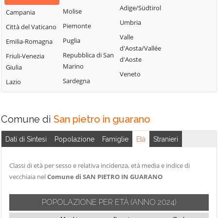
Bisignano
San Giorgio
Adige/Südtirol
Molise
Campania
Longobardi
Bocchigliero
Albanese
Umbria
Piemonte
Città del Vaticano
Longobucco
Bonifati
San Giovanni in
Valle
Puglia
Emilia-Romagna
Lungro
Fiore
Buonvicino
d'Aosta/Vallée
Repubblica di San
Friuli-Venezia
Luzzi
San Lorenzo
d'Aoste
Calopezzati
Marino
Giulia
Bellizzi
Maierà
Veneto
Caloveto
Sardegna
Lazio
San Lorenzo del
Malito
Campana
Vallo
Malvito
Canna
San Lucido
Mandatoriccio
Comune di
San pietro in guarano
Cariati
San Marco
Mangone
Carolei
Argentano
Dati di Sintesi
Popolazione
Famiglie
Età
Stranieri
Marano
Carpanzano
San Martino di
Marchesato
Finita
Casali del Manco
Classi di età per sesso e relativa incidenza, età media e indice di
Marano
San Nicola Arcella
vecchiaia nel
Comune di SAN PIETRO IN GUARANO
Cassano all'Ionio
Principato
San Pietro in
Castiglione
Marzi
POPOLAZIONE PER ETÀ
Amantea
(ANNO 2024)
Cosentino
Mendicino
San Pietro in