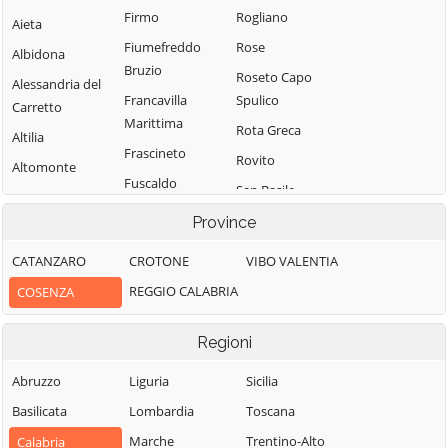
Firmo
Rogliano
Aieta
Fiumefreddo
Rose
Albidona
Bruzio
Roseto Capo
Alessandria del
Francavilla
Spulico
Carretto
Marittima
Rota Greca
Altilia
Frascineto
Rovito
Altomonte
Fuscaldo
San Basile
Amantea
Grimaldi
San Benedetto
Province
Amendolara
Grisolia
Ullano
Aprigliano
CATANZARO
CROTONE
VIBO VALENTIA
Guardia
San Cosmo
Belmonte
REGGIO CALABRIA
COSENZA
Piemontese
Albanese
Calabro
Lago
San Demetrio
Belsito
Regioni
Corone
Laino Borgo
Belvedere
San Donato di
Abruzzo
Liguria
Sicilia
Laino Castello
Marittimo
Ninea
Basilicata
Lombardia
Toscana
Lappano
Bianchi
San Fili
Marche
Trentino-Alto
Calabria
Lattarico