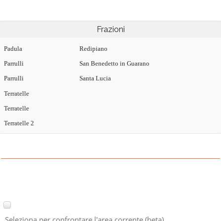
Frazioni
Padula
Redipiano
Parrulli
San Benedetto in Guarano
Parrulli
Santa Lucia
Terratelle
Terratelle
Terratelle 2
Seleziona per confrontare l'area corrente (beta)