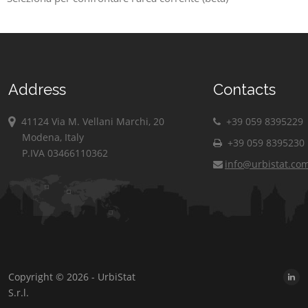
Address
Contacts
41124 Via M. Vellani Marchi, 20
+39 059 8395229
Modena, Italy
+39 059 8395230
P.IVA 03466110362
info@urbistat.co
Copyright © 2026 - UrbiStat
S.r.l.