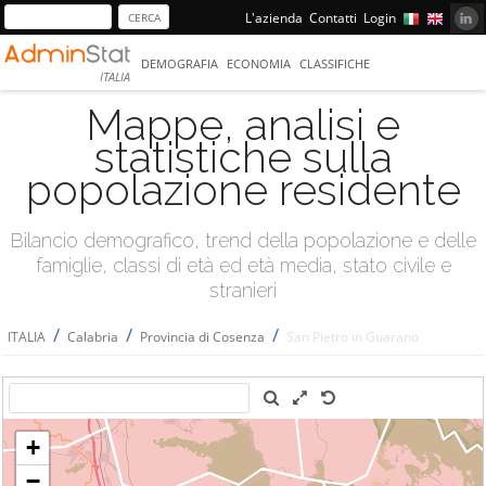
L'azienda
Contatti
Login
DEMOGRAFIA
ECONOMIA
CLASSIFICHE
ITALIA
Mappe, analisi e
statistiche sulla
popolazione residente
Bilancio demografico, trend della popolazione e delle
famiglie, classi di età ed età media, stato civile e
stranieri
/
/
/
ITALIA
Calabria
Provincia di Cosenza
San Pietro in Guarano