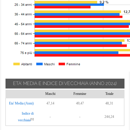
Trebisacce
Vaccarizzo
Albanese
Verbicaro
Villapiana
Zumpano
ETA' MEDIA E INDICE DI VECCHIAIA
(ANNO 2024)
Maschi
Femmine
Totale
Eta' Media (Anni)
47,14
49,47
48,31
Indice di
-
-
244,24
[1]
vecchiaia