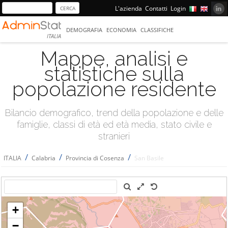
L'azienda
Contatti
Login
DEMOGRAFIA
ECONOMIA
CLASSIFICHE
ITALIA
Mappe, analisi e
statistiche sulla
popolazione residente
Bilancio demografico, trend della popolazione e delle
famiglie, classi di età ed età media, stato civile e
stranieri
/
/
/
ITALIA
Calabria
Provincia di Cosenza
San Basile