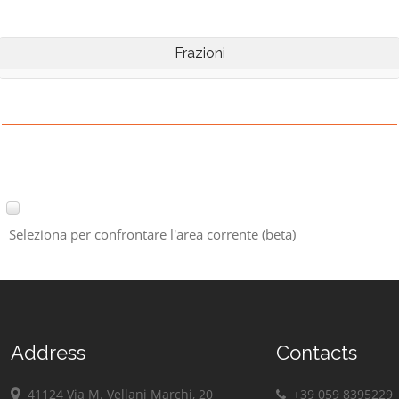
Frazioni
Seleziona per confrontare l'area corrente (beta)
Address
Contacts
41124 Via M. Vellani Marchi, 20
+39 059 8395229