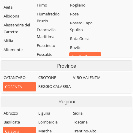
Firmo
Rogliano
Aieta
Fiumefreddo
Rose
Albidona
Bruzio
Roseto Capo
Alessandria del
Francavilla
Spulico
Carretto
Marittima
Rota Greca
Altilia
Frascineto
Rovito
Altomonte
Fuscaldo
San Basile
Amantea
Grimaldi
Province
San Benedetto
Amendolara
Grisolia
Ullano
Aprigliano
CATANZARO
CROTONE
VIBO VALENTIA
Guardia
San Cosmo
Belmonte
REGGIO CALABRIA
COSENZA
Piemontese
Albanese
Calabro
Lago
San Demetrio
Belsito
Regioni
Corone
Laino Borgo
Belvedere
Abruzzo
Liguria
San Donato di
Sicilia
Laino Castello
Marittimo
Ninea
Basilicata
Lombardia
Toscana
Lappano
Bianchi
San Fili
Marche
Trentino-Alto
Calabria
Lattarico