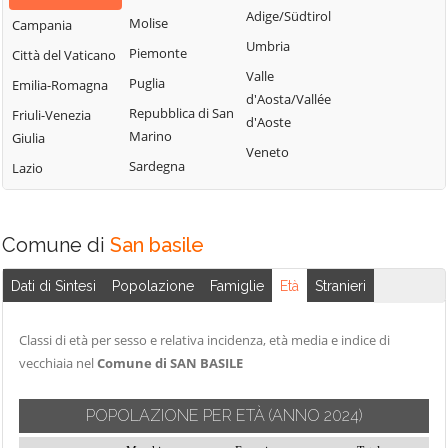
Bisignano
San Giorgio
Adige/Südtirol
Molise
Campania
Longobardi
Bocchigliero
Albanese
Umbria
Piemonte
Città del Vaticano
Longobucco
Bonifati
San Giovanni in
Valle
Puglia
Emilia-Romagna
Lungro
Fiore
Buonvicino
d'Aosta/Vallée
Repubblica di San
Friuli-Venezia
Luzzi
San Lorenzo
d'Aoste
Calopezzati
Marino
Giulia
Bellizzi
Maierà
Veneto
Caloveto
Sardegna
Lazio
San Lorenzo del
Malito
Campana
Vallo
Malvito
Canna
San Lucido
Mandatoriccio
Comune di
San basile
Cariati
San Marco
Mangone
Carolei
Argentano
Dati di Sintesi
Popolazione
Famiglie
Età
Stranieri
Marano
Carpanzano
San Martino di
Marchesato
Finita
Casali del Manco
Classi di età per sesso e relativa incidenza, età media e indice di
Marano
vecchiaia nel
Comune di SAN BASILE
San Nicola Arcella
Cassano all'Ionio
Principato
San Pietro in
Castiglione
Marzi
POPOLAZIONE PER ETÀ
(ANNO 2024)
Amantea
Cosentino
Mendicino
San Pietro in