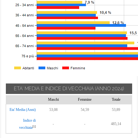
Trebisacce
Vaccarizzo
Albanese
Verbicaro
Villapiana
Zumpano
ETA' MEDIA E INDICE DI VECCHIAIA
(ANNO 2024)
Maschi
Femmine
Totale
Eta' Media (Anni)
53,08
54,59
53,89
Indice di
-
-
485,14
[1]
vecchiaia