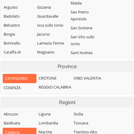
Maida
Argusto
Gizzeria
San Pietro
Badolato
Guardavalle
Apostolo
Belcastro
Isca sullo Ionio
San Sostene
Borgia
Jacurso
San Vito sullo
Botricello
Lamezia Terme
Ionio
Caraffa di
Magisano
Sant'Andrea
Catanzaro
Apostolo dello
Maida
Province
Ionio
Cardinale
Marcedusa
Santa Caterina
Carlopoli
CROTONE
VIBO VALENTIA
CATANZARO
Marcellinara
dello Ionio
Catanzaro
REGGIO CALABRIA
COSENZA
Martirano
Satriano
Cenadi
Martirano
Sellia
Regioni
Centrache
Lombardo
Sellia Marina
Cerva
Miglierina
Abruzzo
Liguria
Sicilia
Serrastretta
Chiaravalle
Montauro
Basilicata
Lombardia
Toscana
Sersale
Centrale
Montepaone
Marche
Trentino-Alto
Calabria