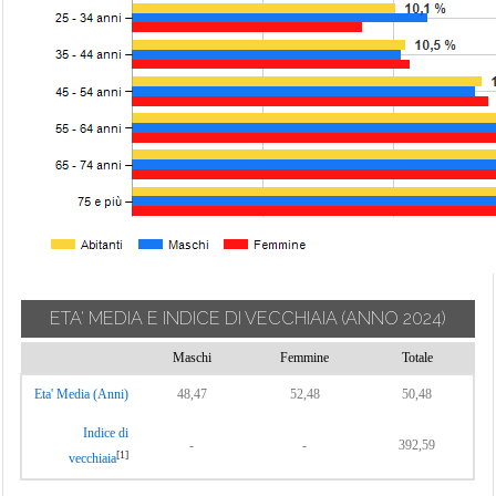
ETA' MEDIA E INDICE DI VECCHIAIA
(ANNO 2024)
Maschi
Femmine
Totale
Eta' Media (Anni)
48,47
52,48
50,48
Indice di
-
-
392,59
[1]
vecchiaia