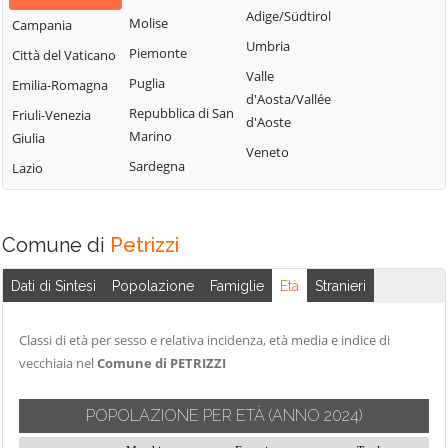
Settingiano
Cicala
Adige/Südtirol
Motta Santa
Molise
Campania
Simeri Crichi
Conflenti
Lucia
Umbria
Piemonte
Città del Vaticano
Sorbo San Basile
Cortale
Nocera Terinese
Valle
Puglia
Emilia-Romagna
Soverato
d'Aosta/Vallée
Cropani
Olivadi
Repubblica di San
Friuli-Venezia
d'Aoste
Soveria Mannelli
Curinga
Palermiti
Marino
Giulia
Veneto
Soveria Simeri
Davoli
Pentone
Sardegna
Lazio
Squillace
Decollatura
Petrizzi
Stalettì
Falerna
Petronà
Comune di
Petrizzi
Taverna
Feroleto Antico
Pianopoli
Tiriolo
Fossato Serralta
Platania
Dati di Sintesi
Popolazione
Famiglie
Età
Stranieri
Torre di Ruggiero
Vallefiorita
Classi di età per sesso e relativa incidenza, età media e indice di
vecchiaia nel
Comune di PETRIZZI
Zagarise
POPOLAZIONE PER ETÀ
(ANNO 2024)