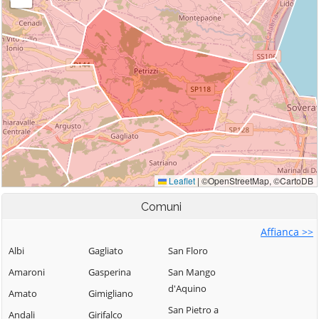
Comuni
Affianca >>
Albi
Gagliato
San Floro
Amaroni
Gasperina
San Mango
d'Aquino
Amato
Gimigliano
San Pietro a
Andali
Girifalco