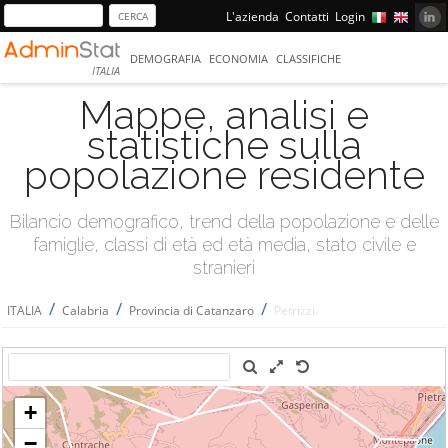
L'azienda
Contatti
Login
DEMOGRAFIA
ECONOMIA
CLASSIFICHE
ITALIA
Mappe, analisi e
statistiche sulla
popolazione residente
Bilancio demografico, trend della popolazione e delle
famiglie, classi di età ed età media, stato civile e
stranieri
/
/
/
ITALIA
Calabria
Provincia di Catanzaro
Petrizzi