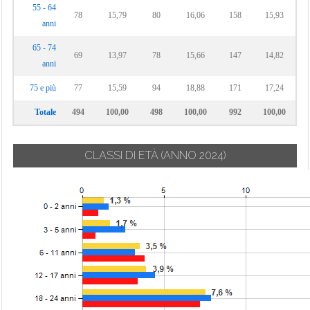
55 - 64
78
15,79
80
16,06
158
15,93
anni
65 - 74
69
13,97
78
15,66
147
14,82
anni
75 e più
77
15,59
94
18,88
171
17,24
Totale
494
100,00
498
100,00
992
100,00
CLASSI DI ETÀ
(ANNO 2024)