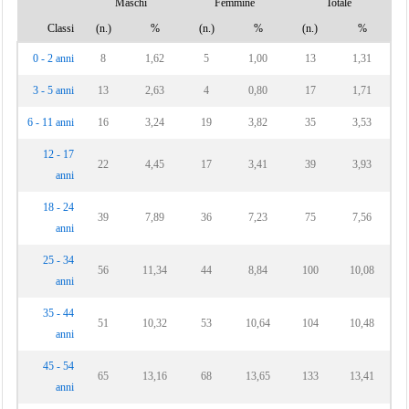
Maschi
Femmine
Totale
Classi
(n.)
%
(n.)
%
(n.)
%
0 - 2 anni
8
1,62
5
1,00
13
1,31
3 - 5 anni
13
2,63
4
0,80
17
1,71
6 - 11 anni
16
3,24
19
3,82
35
3,53
12 - 17
22
4,45
17
3,41
39
3,93
anni
18 - 24
39
7,89
36
7,23
75
7,56
anni
25 - 34
56
11,34
44
8,84
100
10,08
anni
35 - 44
51
10,32
53
10,64
104
10,48
anni
45 - 54
65
13,16
68
13,65
133
13,41
anni