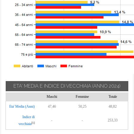
ETA' MEDIA E INDICE DI VECCHIAIA
(ANNO 2024)
Maschi
Femmine
Totale
Eta' Media (Anni)
47,46
50,25
48,82
Indice di
-
-
253,33
[1]
vecchiaia