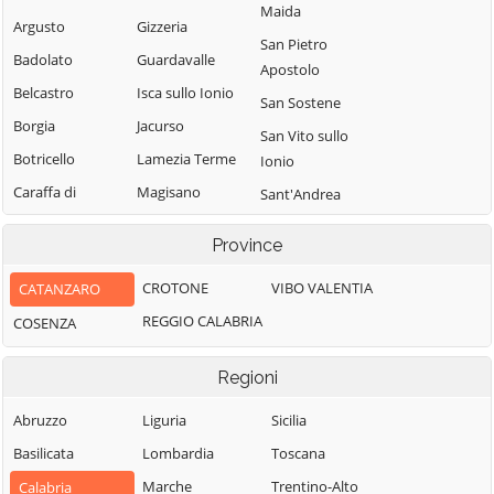
Maida
Argusto
Gizzeria
San Pietro
Badolato
Guardavalle
Apostolo
Belcastro
Isca sullo Ionio
San Sostene
Borgia
Jacurso
San Vito sullo
Botricello
Lamezia Terme
Ionio
Caraffa di
Magisano
Sant'Andrea
Catanzaro
Apostolo dello
Maida
Province
Ionio
Cardinale
Marcedusa
Santa Caterina
Carlopoli
CROTONE
VIBO VALENTIA
CATANZARO
Marcellinara
dello Ionio
Catanzaro
REGGIO CALABRIA
COSENZA
Martirano
Satriano
Cenadi
Martirano
Sellia
Regioni
Centrache
Lombardo
Sellia Marina
Cerva
Miglierina
Abruzzo
Liguria
Sicilia
Serrastretta
Chiaravalle
Montauro
Basilicata
Lombardia
Toscana
Sersale
Centrale
Montepaone
Marche
Trentino-Alto
Calabria