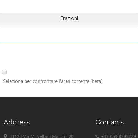
Frazioni
Seleziona per confrontare l'area corrente (beta)
Address
Contacts
41124 Via M. Vellani Marchi, 20
+39 059 8395229