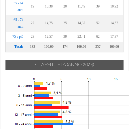
55 - 64
19
10,38
20
11,49
39
10,92
anni
65 - 74
27
14,75
25
14,37
52
14,57
anni
75 e più
23
12,57
39
22,41
62
17,37
Totale
183
100,00
174
100,00
357
100,00
CLASSI DI ETÀ
(ANNO 2024)