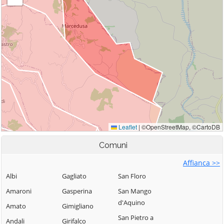
Comuni
Affianca >>
Albi
Gagliato
San Floro
Amaroni
Gasperina
San Mango
d'Aquino
Amato
Gimigliano
San Pietro a
Andali
Girifalco