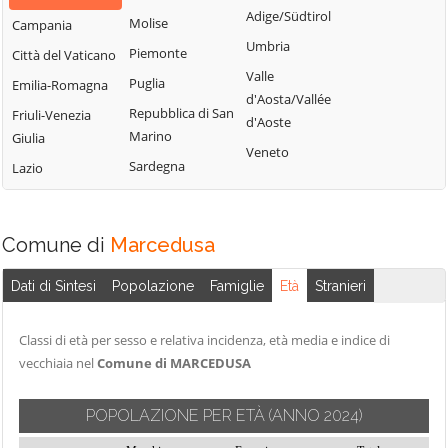
Settingiano
Cicala
Adige/Südtirol
Motta Santa
Molise
Campania
Simeri Crichi
Conflenti
Lucia
Umbria
Piemonte
Città del Vaticano
Sorbo San Basile
Cortale
Nocera Terinese
Valle
Puglia
Emilia-Romagna
Soverato
d'Aosta/Vallée
Cropani
Olivadi
Repubblica di San
Friuli-Venezia
d'Aoste
Soveria Mannelli
Curinga
Palermiti
Marino
Giulia
Veneto
Soveria Simeri
Davoli
Pentone
Sardegna
Lazio
Squillace
Decollatura
Petrizzi
Stalettì
Falerna
Petronà
Comune di
Marcedusa
Taverna
Feroleto Antico
Pianopoli
Tiriolo
Fossato Serralta
Platania
Dati di Sintesi
Popolazione
Famiglie
Età
Stranieri
Torre di Ruggiero
Vallefiorita
Classi di età per sesso e relativa incidenza, età media e indice di
vecchiaia nel
Comune di MARCEDUSA
Zagarise
POPOLAZIONE PER ETÀ
(ANNO 2024)