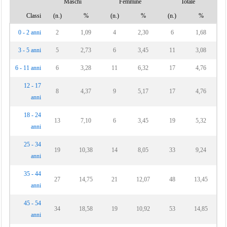
Maschi
Femmine
Totale
Classi
(n.)
%
(n.)
%
(n.)
%
0 - 2 anni
2
1,09
4
2,30
6
1,68
3 - 5 anni
5
2,73
6
3,45
11
3,08
6 - 11 anni
6
3,28
11
6,32
17
4,76
12 - 17
8
4,37
9
5,17
17
4,76
anni
18 - 24
13
7,10
6
3,45
19
5,32
anni
25 - 34
19
10,38
14
8,05
33
9,24
anni
35 - 44
27
14,75
21
12,07
48
13,45
anni
45 - 54
34
18,58
19
10,92
53
14,85
anni