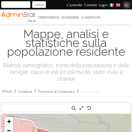
L'azienda
Contatti
Login
DEMOGRAFIA
ECONOMIA
CLASSIFICHE
ITALIA
Mappe, analisi e
statistiche sulla
popolazione residente
Bilancio demografico, trend della popolazione e delle
famiglie, classi di età ed età media, stato civile e
stranieri
/
/
/
ITALIA
Calabria
Provincia di Catanzaro
Marcedusa