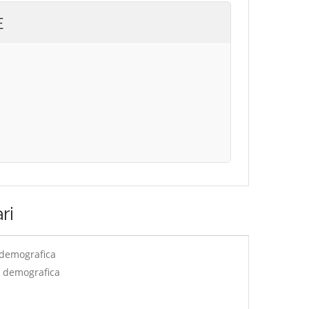
E
ri
 demografica
e demografica