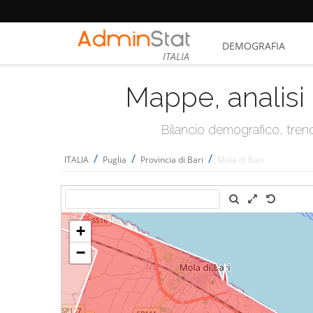
DEMOGRAFIA
ITALIA
Mappe, analisi 
Bilancio demografico, trend 
/
/
/
ITALIA
Puglia
Provincia di Bari
Mola di Bari