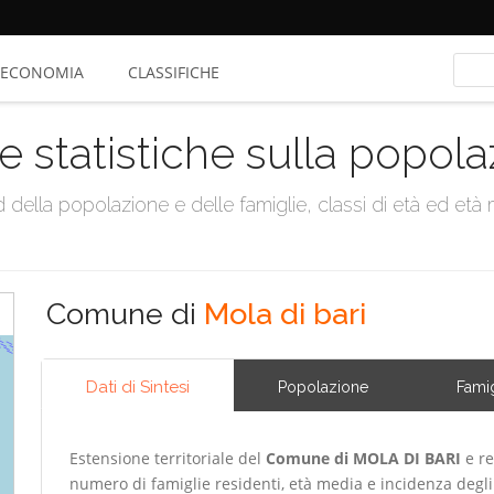
ECONOMIA
CLASSIFICHE
e statistiche sulla popol
della popolazione e delle famiglie, classi di età ed età me
Comune di
Mola di bari
Dati di Sintesi
Popolazione
Famig
Estensione territoriale del
Comune di MOLA DI BARI
e re
numero di famiglie residenti, età media e incidenza degli