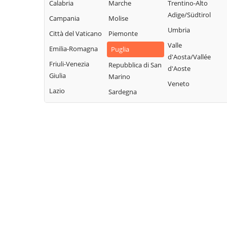
Calabria
Marche
Trentino-Alto
Adige/Südtirol
Campania
Molise
Umbria
Città del Vaticano
Piemonte
Valle
Emilia-Romagna
Puglia
d'Aosta/Vallée
Friuli-Venezia
Repubblica di San
d'Aoste
Giulia
Marino
Veneto
Lazio
Sardegna