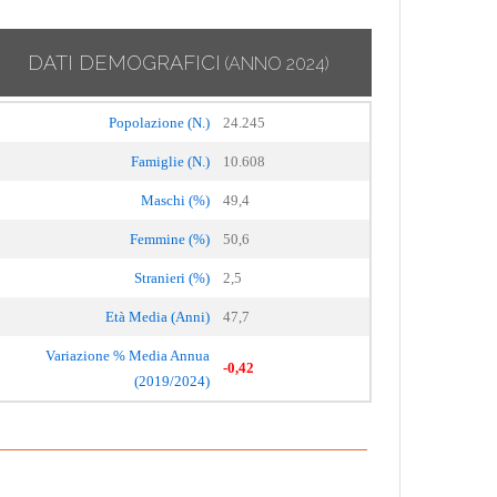
DATI DEMOGRAFICI
(ANNO 2024)
Popolazione (N.)
24.245
Famiglie (N.)
10.608
Maschi (%)
49,4
Femmine (%)
50,6
Stranieri (%)
2,5
Età Media (Anni)
47,7
Variazione % Media Annua
-0,42
(2019/2024)