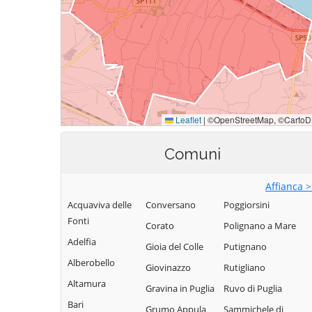
Comuni
Affianca 
Acquaviva delle
Conversano
Poggiorsini
Fonti
Corato
Polignano a Mare
Adelfia
Gioia del Colle
Putignano
Alberobello
Giovinazzo
Rutigliano
Altamura
Gravina in Puglia
Ruvo di Puglia
Bari
Grumo Appula
Sammichele di