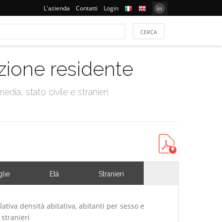
L'azienda
Contatti
Login
azione residente
dia, stato civile e stranieri
lie
Età
Stranieri
lativa densità abitativa, abitanti per sesso e
 stranieri