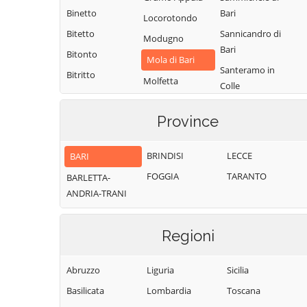
Binetto
Bari
Locorotondo
Bitetto
Sannicandro di
Modugno
Bari
Bitonto
Mola di Bari
Santeramo in
Bitritto
Molfetta
Colle
Capurso
Monopoli
Terlizzi
Casamassima
Province
Noci
Toritto
Cassano delle
Noicattaro
Triggiano
Murge
BRINDISI
LECCE
BARI
Palo del Colle
Turi
Castellana Grotte
FOGGIA
TARANTO
BARLETTA-
Valenzano
Cellamare
ANDRIA-TRANI
Regioni
Abruzzo
Liguria
Sicilia
Basilicata
Lombardia
Toscana