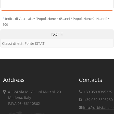
^
Indice di Vecchiaia = (Popolazione > 65 anni / Popolazione 0-14 anni) *
100
NOTE
Classi di età: Fonte ISTAT
Address
Contacts
41124 Via M. Vellani Marchi, 20
+39 059 8395229
Modena, Italy
+39 059 8395230
P.IVA 03466110362
info@urbistat.co