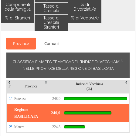
Componenti
% di
Tasso di
della famiglia
Divorziati/e
Crescita
% di Stranieri
Tasso di
% di Vedovi/e
Crescita
Stranieri
Province
Comuni
[1]
CLASSIFICA E MAPPA TEMATICADEL "INDICE DI VECCHIAIA"
NELLE PROVINCE DELLA REGIONE DI BASILICATA
Indice di Vecchiaia
P
Province
(%)
1°
Potenza
248,9
Regione
240,0
BASILICATA
2°
Matera
224,8