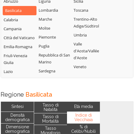
Abruzzo
Liguria
Sicilia
Lombardia
Toscana
Basilicata
Marche
Trentino-Alto
Calabria
Adige/Südtirol
Molise
Campania
Umbria
Piemonte
Città del Vaticano
Valle
Puglia
Emilia-Romagna
d'Aosta/Vallée
Repubblica di San
Friuli-Venezia
d'Aoste
Marino
Giulia
Veneto
Sardegna
Lazio
Regione
Basilicata
Tasso di
Sintesi
Età media
Natalità
Densità
Indice di
Tasso di
demografica
Vecchiaia
Mortalità
Dimensione
% di
Tasso
demografica
Celibi/Nubili
Migratorio