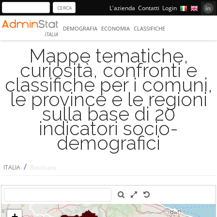
L'azienda
Contatti
Login
DEMOGRAFIA
ECONOMIA
CLASSIFICHE
ITALIA
Mappe tematiche,
curiosità, confronti e
classifiche per i comuni,
le province e le regioni
sulla base di 20
indicatori socio-
demografici
/
ITALIA
Basilicata