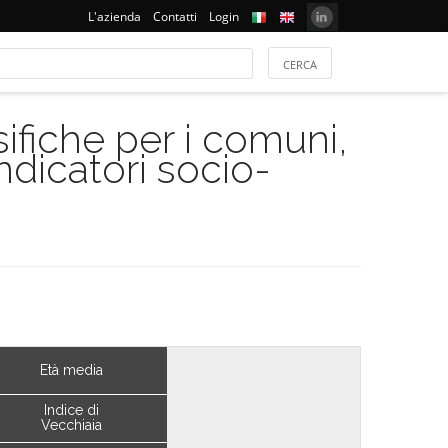
L'azienda
Contatti
Login
ifiche per i comuni,
indicatori socio-
Età media
Indice di
Vecchiaia