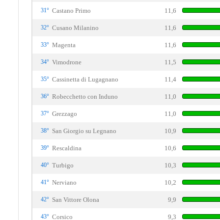
31°
Castano Primo
11,6
32°
Cusano Milanino
11,6
33°
Magenta
11,6
34°
Vimodrone
11,5
35°
Cassinetta di Lugagnano
11,4
36°
Robecchetto con Induno
11,0
37°
Grezzago
11,0
38°
San Giorgio su Legnano
10,9
39°
Rescaldina
10,6
40°
Turbigo
10,3
41°
Nerviano
10,2
42°
San Vittore Olona
9,9
43°
Corsico
9,3