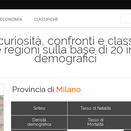
ECONOMIA
CLASSIFICHE
riosità, confronti e class
 regioni sulla base di 20 
demografici
Provincia di
Milano
Sintesi
Tasso di Natalità
Densità
Tasso di
demografica
Mortalità