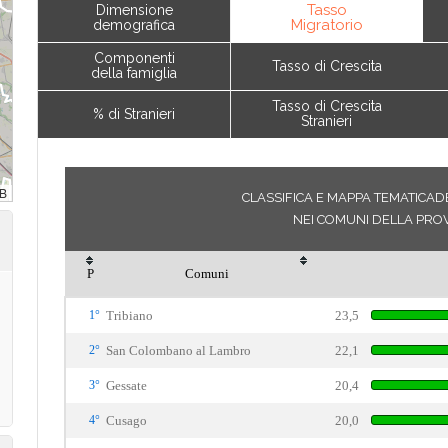
Tasso
Dimensione
Migratorio
demografica
Componenti
Tasso di Crescita
della famiglia
Tasso di Crescita
% di Stranieri
Stranieri
CLASSIFICA E MAPPA TEMATICAD
NEI COMUNI DELLA PROV
P
Comuni
1°
Tribiano
23,5
2°
San Colombano al Lambro
22,1
3°
Gessate
20,4
4°
Cusago
20,0