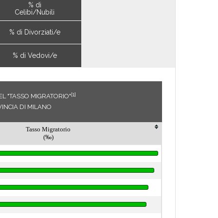
% di
Celibi/Nubili
% di Divorziati/e
% di Vedovi/e
[1]
EL "TASSO MIGRATORIO"
INCIA DI MILANO
Tasso Migratorio
(‰)