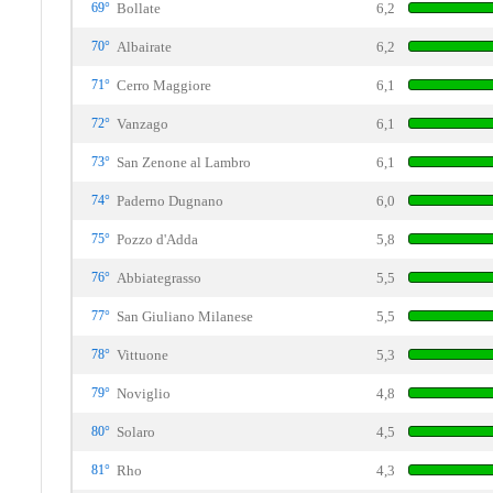
69°
Bollate
6,2
70°
Albairate
6,2
71°
Cerro Maggiore
6,1
72°
Vanzago
6,1
73°
San Zenone al Lambro
6,1
74°
Paderno Dugnano
6,0
75°
Pozzo d'Adda
5,8
76°
Abbiategrasso
5,5
77°
San Giuliano Milanese
5,5
78°
Vittuone
5,3
79°
Noviglio
4,8
80°
Solaro
4,5
81°
Rho
4,3