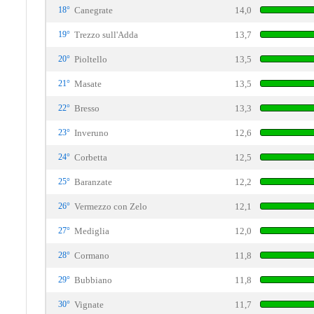
18°
Canegrate
14,0
19°
Trezzo sull'Adda
13,7
20°
Pioltello
13,5
21°
Masate
13,5
22°
Bresso
13,3
23°
Inveruno
12,6
24°
Corbetta
12,5
25°
Baranzate
12,2
26°
Vermezzo con Zelo
12,1
27°
Mediglia
12,0
28°
Cormano
11,8
29°
Bubbiano
11,8
30°
Vignate
11,7