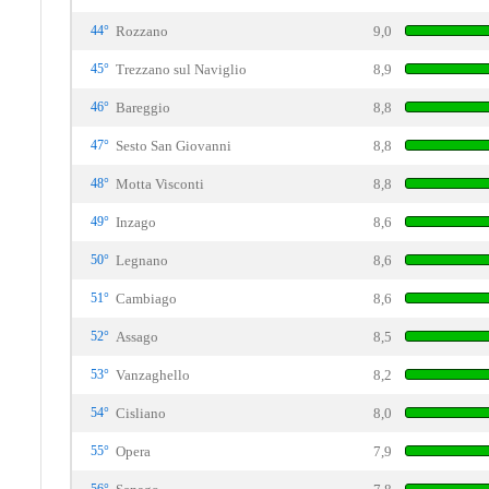
44°
Rozzano
9,0
45°
Trezzano sul Naviglio
8,9
46°
Bareggio
8,8
47°
Sesto San Giovanni
8,8
48°
Motta Visconti
8,8
49°
Inzago
8,6
50°
Legnano
8,6
51°
Cambiago
8,6
52°
Assago
8,5
53°
Vanzaghello
8,2
54°
Cisliano
8,0
55°
Opera
7,9