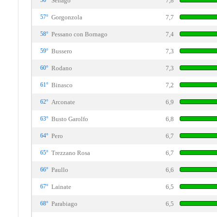
56°
Senago
7,8
57°
Gorgonzola
7,7
58°
Pessano con Bornago
7,4
59°
Bussero
7,3
60°
Rodano
7,3
61°
Binasco
7,2
62°
Arconate
6,9
63°
Busto Garolfo
6,8
64°
Pero
6,7
65°
Trezzano Rosa
6,7
66°
Paullo
6,6
67°
Lainate
6,5
68°
Parabiago
6,5