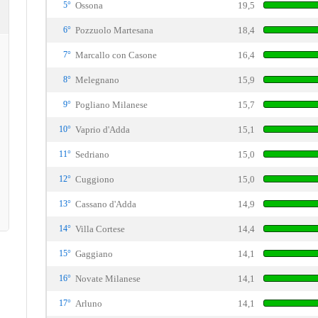
5°
Ossona
19,5
6°
Pozzuolo Martesana
18,4
7°
Marcallo con Casone
16,4
8°
Melegnano
15,9
9°
Pogliano Milanese
15,7
10°
Vaprio d'Adda
15,1
11°
Sedriano
15,0
12°
Cuggiono
15,0
13°
Cassano d'Adda
14,9
14°
Villa Cortese
14,4
15°
Gaggiano
14,1
16°
Novate Milanese
14,1
17°
Arluno
14,1