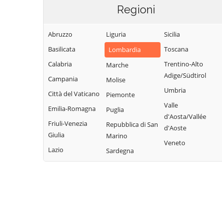
Regioni
Abruzzo
Liguria
Sicilia
Basilicata
Toscana
Lombardia
Calabria
Trentino-Alto
Marche
Adige/Südtirol
Campania
Molise
Umbria
Città del Vaticano
Piemonte
Valle
Emilia-Romagna
Puglia
d'Aosta/Vallée
Friuli-Venezia
Repubblica di San
d'Aoste
Giulia
Marino
Veneto
Lazio
Sardegna