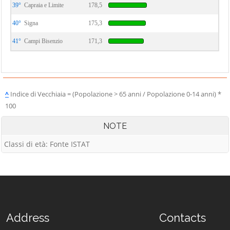
39°
Capraia e Limite
178,5
40°
Signa
175,3
41°
Campi Bisenzio
171,3
^
Indice di Vecchiaia = (Popolazione > 65 anni / Popolazione 0-14 anni) *
100
NOTE
Classi di età: Fonte ISTAT
Address
Contacts