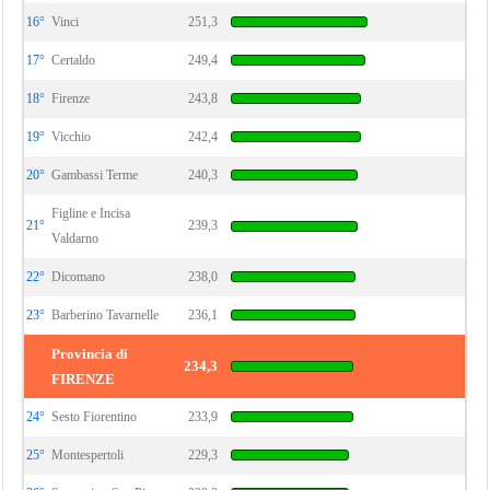
16°
Vinci
251,3
17°
Certaldo
249,4
18°
Firenze
243,8
19°
Vicchio
242,4
20°
Gambassi Terme
240,3
Figline e Incisa
21°
239,3
Valdarno
22°
Dicomano
238,0
23°
Barberino Tavarnelle
236,1
Provincia di
234,3
FIRENZE
24°
Sesto Fiorentino
233,9
25°
Montespertoli
229,3