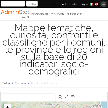
L'azienda
Contatti
Login
DEMOGRAFIA
ECONOMIA
CLASSIFICHE
ITALIA
Mappe tematiche,
curiosità, confronti e
classifiche per i comuni,
le province e le regioni
sulla base di 20
indicatori socio-
demografici
/
/
ITALIA
Toscana
Provincia di Firenze