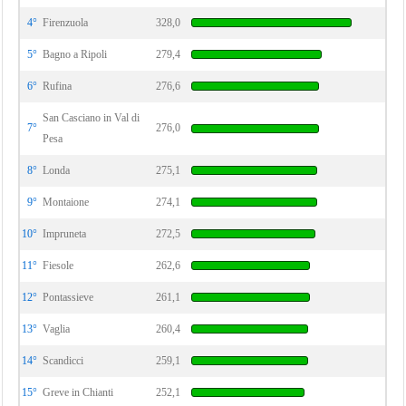
4°
Firenzuola
328,0
5°
Bagno a Ripoli
279,4
6°
Rufina
276,6
San Casciano in Val di
7°
276,0
Pesa
8°
Londa
275,1
9°
Montaione
274,1
10°
Impruneta
272,5
11°
Fiesole
262,6
12°
Pontassieve
261,1
13°
Vaglia
260,4
14°
Scandicci
259,1
15°
Greve in Chianti
252,1