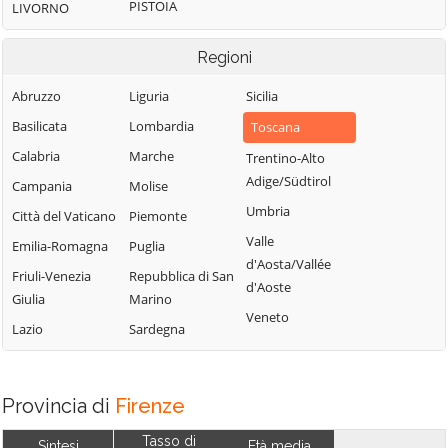
PISTOIA
LIVORNO
Regioni
Abruzzo
Liguria
Sicilia
Basilicata
Lombardia
Toscana
Calabria
Marche
Trentino-Alto
Adige/Südtirol
Campania
Molise
Umbria
Città del Vaticano
Piemonte
Valle
Emilia-Romagna
Puglia
d'Aosta/Vallée
Friuli-Venezia
Repubblica di San
d'Aoste
Giulia
Marino
Veneto
Lazio
Sardegna
Provincia di
Firenze
Tasso di
Sintesi
Età media