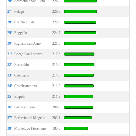
26°
Scarperia e San Piero
228,2
27°
Pelago
226,9
28°
Cerreto Guidi
225,6
29°
Reggello
224,7
30°
Rignano sull'Arno
221,5
31°
Borgo San Lorenzo
217,6
32°
Fucecchio
215,0
33°
Calenzano
214,5
34°
Castelfiorentino
211,9
35°
Empoli
211,2
36°
Lastra a Signa
208,8
37°
Barberino di Mugello
203,1
38°
Montelupo Fiorentino
185,6