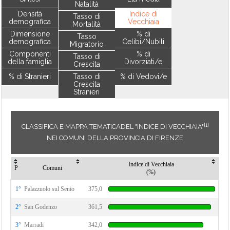
Natalità
Densità
Indice di
Tasso di
demografica
Vecchiaia
Mortalità
Dimensione
% di
Tasso
demografica
Celibi/Nubili
Migratorio
Componenti
% di
Tasso di
della famiglia
Divorziati/e
Crescita
% di Stranieri
Tasso di
% di Vedovi/e
Crescita
Stranieri
[1]
CLASSIFICA E MAPPA TEMATICADEL "INDICE DI VECCHIAIA"
NEI COMUNI DELLA PROVINCIA DI FIRENZE
Indice di Vecchiaia
P
Comuni
(%)
1°
Palazzuolo sul Senio
375,0
2°
San Godenzo
361,5
3°
Marradi
342,0