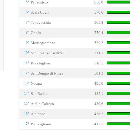
5°
Papasidero
650,0
6°
Scala Coeli
570,6
7°
Terravecchia
565,8
8°
Oriolo
550,4
9°
Montegiordano
520,2
10°
San Lorenzo Bellizzi
511,1
11°
Bocchigliero
510,5
12°
San Donato di Ninea
501,3
13°
Nocara
495,0
14°
San Basile
485,1
15°
Aiello Calabro
439,6
16°
Albidona
436,5
17°
Pedivigliano
413,5