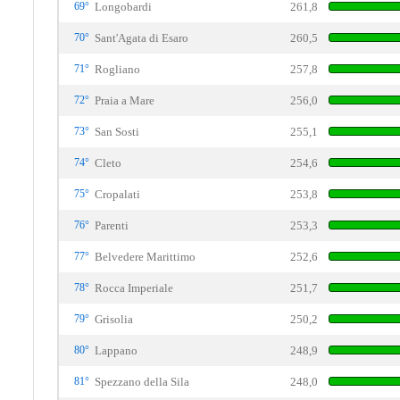
69°
Longobardi
261,8
70°
Sant'Agata di Esaro
260,5
71°
Rogliano
257,8
72°
Praia a Mare
256,0
73°
San Sosti
255,1
74°
Cleto
254,6
75°
Cropalati
253,8
76°
Parenti
253,3
77°
Belvedere Marittimo
252,6
78°
Rocca Imperiale
251,7
79°
Grisolia
250,2
80°
Lappano
248,9
81°
Spezzano della Sila
248,0