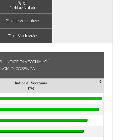
% di
Celibi/Nubili
% di Divorziati/e
% di Vedovi/e
[1]
 "INDICE DI VECCHIAIA"
INCIA DI COSENZA
Indice di Vecchiaia
(%)