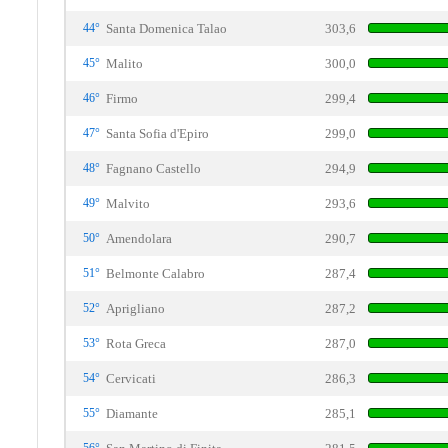
44°
Santa Domenica Talao
303,6
45°
Malito
300,0
46°
Firmo
299,4
47°
Santa Sofia d'Epiro
299,0
48°
Fagnano Castello
294,9
49°
Malvito
293,6
50°
Amendolara
290,7
51°
Belmonte Calabro
287,4
52°
Aprigliano
287,2
53°
Rota Greca
287,0
54°
Cervicati
286,3
55°
Diamante
285,1