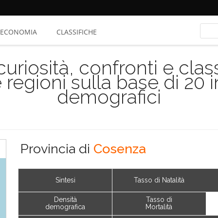
ECONOMIA
CLASSIFICHE
riosità, confronti e class
 regioni sulla base di 20 
demografici
Provincia di
Cosenza
Sintesi
Tasso di Natalità
Densità
Tasso di
demografica
Mortalità