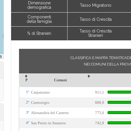
Dimensione
Tasso Migratorio
demografica
Componenti
Tasso di Crescita
della famiglia
Tasso di Crescita
% di Stranieri
Stranieri
CLASSIFICA E MAPPA TEMATICADEL
NEI COMUNI DELLA PROV
P
Comuni
1°
Carpanzano
911,1
2°
Castroregio
888,9
3°
Alessandria del Carretto
775,0
4°
San Pietro in Amantea
742,9