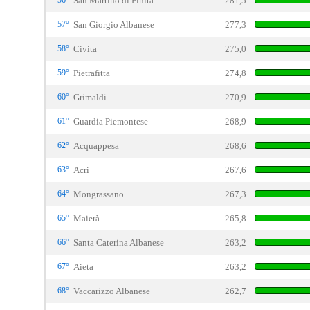
56°
San Martino di Finita
281,5
57°
San Giorgio Albanese
277,3
58°
Civita
275,0
59°
Pietrafitta
274,8
60°
Grimaldi
270,9
61°
Guardia Piemontese
268,9
62°
Acquappesa
268,6
63°
Acri
267,6
64°
Mongrassano
267,3
65°
Maierà
265,8
66°
Santa Caterina Albanese
263,2
67°
Aieta
263,2
68°
Vaccarizzo Albanese
262,7