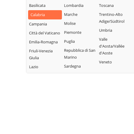
Basilicata
Lombardia
Toscana
Marche
Trentino-Alto
Calabria
Adige/Südtirol
Molise
Campania
Umbria
Piemonte
Città del Vaticano
Valle
Puglia
Emilia-Romagna
d'Aosta/Vallée
Repubblica di San
Friuli-Venezia
d'Aoste
Marino
Giulia
Veneto
Sardegna
Lazio