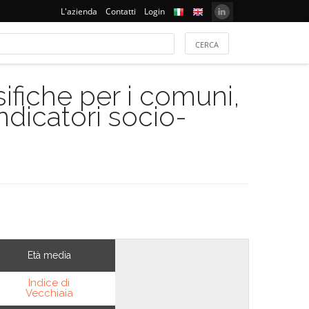
L'azienda
Contatti
Login
ifiche per i comuni,
indicatori socio-
Età media
Indice di
Vecchiaia