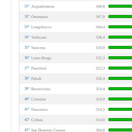
31°
Acquaformosa
348,8
32°
Orsomarso
347,0
33°
Longobucco
344,4
34°
Verbicaro
338,4
35°
Saracena
334,9
36°
Laino Borgo
332,3
37°
Panettieri
323,3
38°
Paludi
320,4
39°
Buonvicino
319,4
40°
Colosimi
316,0
41°
Frascineto
314,5
42°
Cellara
314,0
43°
San Demetrio Corone
304,8