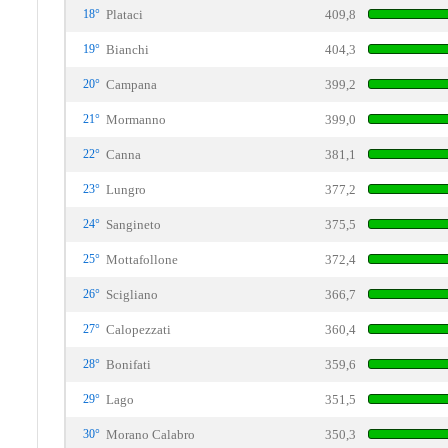
18°
Plataci
409,8
19°
Bianchi
404,3
20°
Campana
399,2
21°
Mormanno
399,0
22°
Canna
381,1
23°
Lungro
377,2
24°
Sangineto
375,5
25°
Mottafollone
372,4
26°
Scigliano
366,7
27°
Calopezzati
360,4
28°
Bonifati
359,6
29°
Lago
351,5
30°
Morano Calabro
350,3