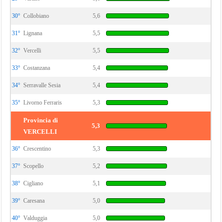
30°
Collobiano
5,6
31°
Lignana
5,5
32°
Vercelli
5,5
33°
Costanzana
5,4
34°
Serravalle Sesia
5,4
35°
Livorno Ferraris
5,3
Provincia di
5,3
VERCELLI
36°
Crescentino
5,3
37°
Scopello
5,2
38°
Cigliano
5,1
39°
Caresana
5,0
40°
Valduggia
5,0