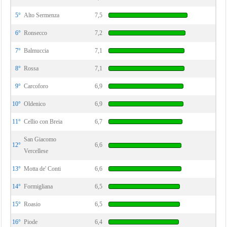
5°
Alto Sermenza
7,5
6°
Ronsecco
7,2
7°
Balmuccia
7,1
8°
Rossa
7,1
9°
Carcoforo
6,9
10°
Oldenico
6,9
11°
Cellio con Breia
6,7
San Giacomo
12°
6,6
Vercellese
13°
Motta de' Conti
6,6
14°
Formigliana
6,5
15°
Roasio
6,5
16°
Piode
6,4