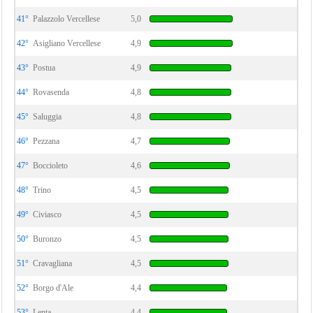
41°
Palazzolo Vercellese
5,0
42°
Asigliano Vercellese
4,9
43°
Postua
4,9
44°
Rovasenda
4,8
45°
Saluggia
4,8
46°
Pezzana
4,7
47°
Boccioleto
4,6
48°
Trino
4,5
49°
Civiasco
4,5
50°
Buronzo
4,5
51°
Cravagliana
4,5
52°
Borgo d'Ale
4,4
53°
Lenta
4,4