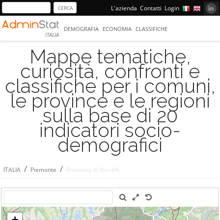
L'azienda
Contatti
Login
DEMOGRAFIA
ECONOMIA
CLASSIFICHE
ITALIA
Mappe tematiche,
curiosità, confronti e
classifiche per i comuni,
le province e le regioni
sulla base di 20
indicatori socio-
demografici
/
/
ITALIA
Piemonte
Provincia di Vercelli