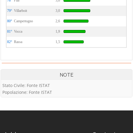
78°
Pila
3,0
79°
Villarboit
3,0
80°
Campertogno
2,6
81°
Vocca
1,9
82°
Rassa
1,5
NOTE
Stato Civile: Fonte ISTAT
Popolazione: Fonte ISTAT