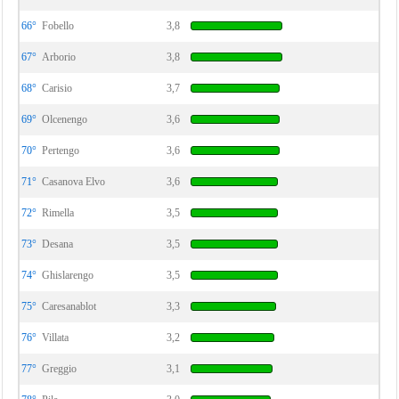
66°
Fobello
3,8
67°
Arborio
3,8
68°
Carisio
3,7
69°
Olcenengo
3,6
70°
Pertengo
3,6
71°
Casanova Elvo
3,6
72°
Rimella
3,5
73°
Desana
3,5
74°
Ghislarengo
3,5
75°
Caresanablot
3,3
76°
Villata
3,2
77°
Greggio
3,1