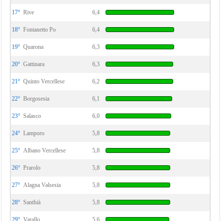
17°
Rive
6,4
18°
Fontanetto Po
6,4
19°
Quarona
6,3
20°
Gattinara
6,3
21°
Quinto Vercellese
6,2
22°
Borgosesia
6,1
23°
Salasco
6,0
24°
Lamporo
5,8
25°
Albano Vercellese
5,8
26°
Prarolo
5,8
27°
Alagna Valsesia
5,8
28°
Santhià
5,8
29°
Varallo
5,6