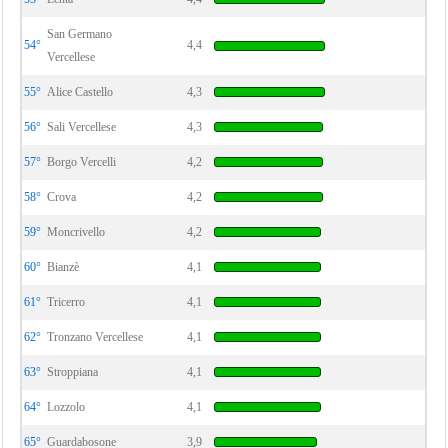
San Germano
54°
4,4
Vercellese
55°
Alice Castello
4,3
56°
Sali Vercellese
4,3
57°
Borgo Vercelli
4,2
58°
Crova
4,2
59°
Moncrivello
4,2
60°
Bianzè
4,1
61°
Tricerro
4,1
62°
Tronzano Vercellese
4,1
63°
Stroppiana
4,1
64°
Lozzolo
4,1
65°
Guardabosone
3,9