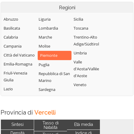
Regioni
Abruzzo
Liguria
Sicilia
Basilicata
Lombardia
Toscana
Calabria
Marche
Trentino-Alto
Adige/Südtirol
Campania
Molise
Umbria
Città del Vaticano
Piemonte
Valle
Emilia-Romagna
Puglia
d'Aosta/Vallée
Friuli-Venezia
Repubblica di San
d'Aoste
Giulia
Marino
Veneto
Lazio
Sardegna
Provincia di
Vercelli
Tasso di
Sintesi
Età media
Natalità
Densità
Indice di