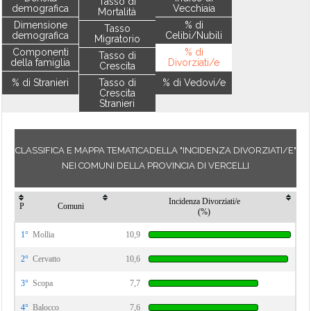
Tasso di
demografica
Vecchiaia
Mortalità
Dimensione
% di
Tasso
demografica
Celibi/Nubili
Migratorio
Componenti
% di
Tasso di
della famiglia
Divorziati/e
Crescita
% di Stranieri
Tasso di
% di Vedovi/e
Crescita
Stranieri
CLASSIFICA E MAPPA TEMATICADELLA "INCIDENZA DIVORZIATI/E"
NEI COMUNI DELLA PROVINCIA DI VERCELLI
Incidenza Divorziati/e
P
Comuni
(%)
1°
Mollia
10,9
2°
Cervatto
10,6
3°
Scopa
7,7
4°
Balocco
7,6