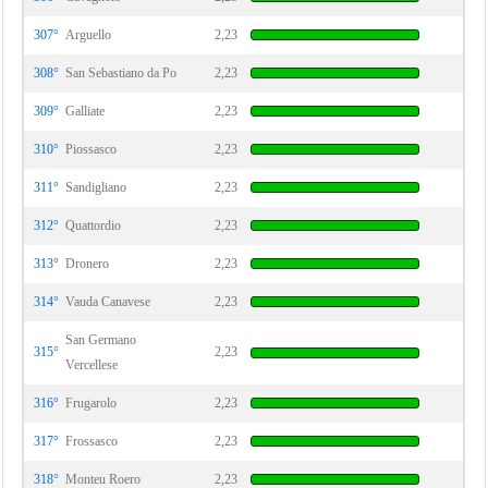
307°
Arguello
2,23
308°
San Sebastiano da Po
2,23
309°
Galliate
2,23
310°
Piossasco
2,23
311°
Sandigliano
2,23
312°
Quattordio
2,23
313°
Dronero
2,23
314°
Vauda Canavese
2,23
San Germano
315°
2,23
Vercellese
316°
Frugarolo
2,23
317°
Frossasco
2,23
318°
Monteu Roero
2,23