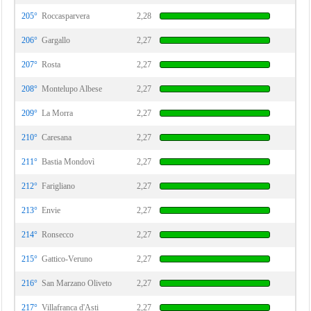
205°
Roccasparvera
2,28
206°
Gargallo
2,27
207°
Rosta
2,27
208°
Montelupo Albese
2,27
209°
La Morra
2,27
210°
Caresana
2,27
211°
Bastia Mondovì
2,27
212°
Farigliano
2,27
213°
Envie
2,27
214°
Ronsecco
2,27
215°
Gattico-Veruno
2,27
216°
San Marzano Oliveto
2,27
217°
Villafranca d'Asti
2,27