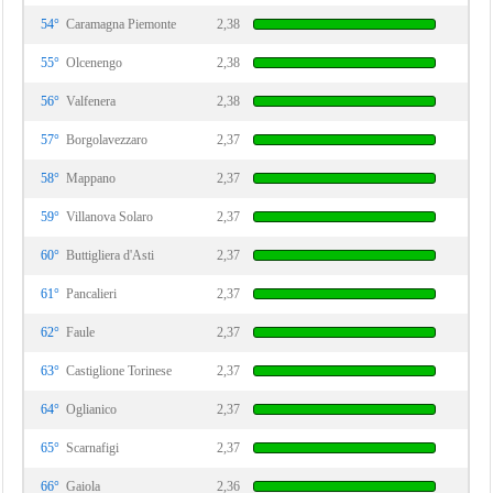
54°
Caramagna Piemonte
2,38
55°
Olcenengo
2,38
56°
Valfenera
2,38
57°
Borgolavezzaro
2,37
58°
Mappano
2,37
59°
Villanova Solaro
2,37
60°
Buttigliera d'Asti
2,37
61°
Pancalieri
2,37
62°
Faule
2,37
63°
Castiglione Torinese
2,37
64°
Oglianico
2,37
65°
Scarnafigi
2,37
66°
Gaiola
2,36