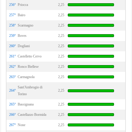
256°
Priocca
2,25
257°
Bairo
2,25
258°
Scarmagno
2,25
259°
Boves
2,25
260°
Dogliani
2,25
261°
Castelletto Cervo
2,25
262°
Ronco Biellese
2,25
263°
Carmagnola
2,25
Sant'Ambrogio di
264°
2,25
Torino
265°
Bassignana
2,25
266°
Castellazzo Bormida
2,25
267°
None
2,25