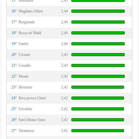
15°
Massazza
2,45
16°
Magliano Alfieri
2,44
17°
Borgomale
2,44
18°
Rocca de' Baldi
2,44
19°
Sanfrè
2,44
20°
Ciconio
2,43
21°
Centallo
2,43
22°
Montà
2,43
23°
Bernezzo
2,42
24°
Riva presso Chieri
2,42
25°
Givoletto
2,42
26°
Sant'Albano Stura
2,42
27°
Tarantasca
2,42