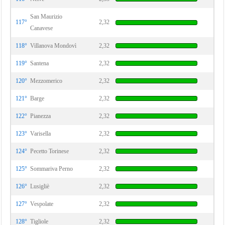
San Maurizio
117°
2,32
Canavese
118°
Villanova Mondovì
2,32
119°
Santena
2,32
120°
Mezzomerico
2,32
121°
Barge
2,32
122°
Pianezza
2,32
123°
Varisella
2,32
124°
Pecetto Torinese
2,32
125°
Sommariva Perno
2,32
126°
Lusigliè
2,32
127°
Vespolate
2,32
128°
Tigliole
2,32