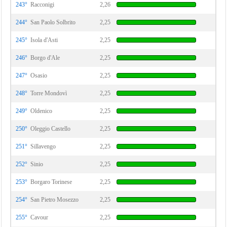
243°
Racconigi
2,26
244°
San Paolo Solbrito
2,25
245°
Isola d'Asti
2,25
246°
Borgo d'Ale
2,25
247°
Osasio
2,25
248°
Torre Mondovì
2,25
249°
Oldenico
2,25
250°
Oleggio Castello
2,25
251°
Sillavengo
2,25
252°
Sinio
2,25
253°
Borgaro Torinese
2,25
254°
San Pietro Mosezzo
2,25
255°
Cavour
2,25