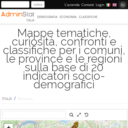
L'azienda
Contatti
Login
DEMOGRAFIA
ECONOMIA
CLASSIFICHE
ITALIA
Mappe tematiche,
curiosità, confronti e
classifiche per i comuni,
le province e le regioni
sulla base di 20
indicatori socio-
demografici
/
ITALIA
Piemonte