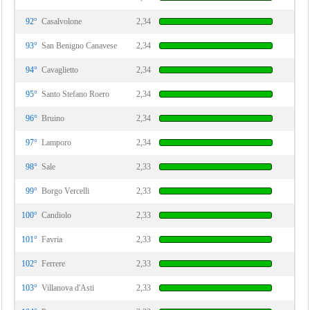
92°
Casalvolone
2,34
93°
San Benigno Canavese
2,34
94°
Cavaglietto
2,34
95°
Santo Stefano Roero
2,34
96°
Bruino
2,34
97°
Lamporo
2,34
98°
Sale
2,33
99°
Borgo Vercelli
2,33
100°
Candiolo
2,33
101°
Favria
2,33
102°
Ferrere
2,33
103°
Villanova d'Asti
2,33