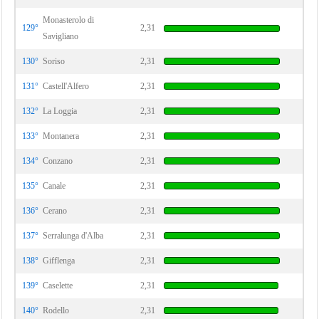
Monasterolo di
129°
2,31
Savigliano
130°
Soriso
2,31
131°
Castell'Alfero
2,31
132°
La Loggia
2,31
133°
Montanera
2,31
134°
Conzano
2,31
135°
Canale
2,31
136°
Cerano
2,31
137°
Serralunga d'Alba
2,31
138°
Gifflenga
2,31
139°
Caselette
2,31
140°
Rodello
2,31