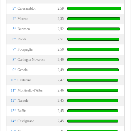
3°
Caresanablot
2,59
4°
Marene
2,55
5°
Buriasco
2,52
6°
Roddi
2,51
7°
Pocapaglia
2,50
8°
Garbagna Novarese
2,49
9°
Genola
2,49
10°
Cantarana
2,47
11°
Monticello d'Alba
2,46
12°
Narzole
2,45
13°
Ruffia
2,45
14°
Casalgrasso
2,45