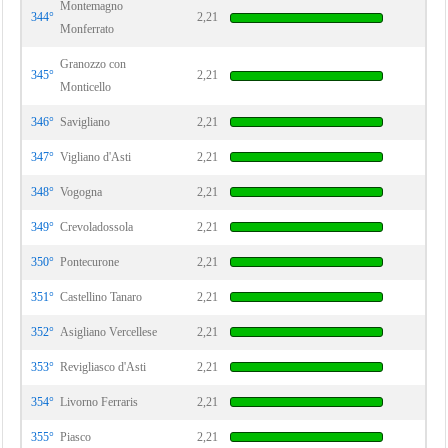
Montemagno
344°
2,21
Monferrato
Granozzo con
345°
2,21
Monticello
346°
Savigliano
2,21
347°
Vigliano d'Asti
2,21
348°
Vogogna
2,21
349°
Crevoladossola
2,21
350°
Pontecurone
2,21
351°
Castellino Tanaro
2,21
352°
Asigliano Vercellese
2,21
353°
Revigliasco d'Asti
2,21
354°
Livorno Ferraris
2,21
355°
Piasco
2,21