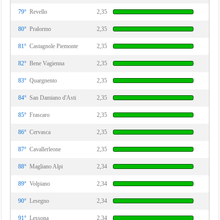
79°
Revello
2,35
80°
Pralormo
2,35
81°
Castagnole Piemonte
2,35
82°
Bene Vagienna
2,35
83°
Quargnento
2,35
84°
San Damiano d'Asti
2,35
85°
Frascaro
2,35
86°
Cervasca
2,35
87°
Cavallerleone
2,35
88°
Magliano Alpi
2,34
89°
Volpiano
2,34
90°
Lesegno
2,34
91°
Lessona
2,34