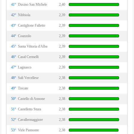
41°
Dusino San Michele
2,40
42°
Nibbiola
2,39
43°
Castiglione Falletto
2,39
44°
Coazzolo
2,39
45°
Santa Vittoria d'Alba
2,39
46°
Casal Cermelli
2,39
47°
Lagnasco
2,39
48°
Sali Vercellese
2,38
49°
Trecate
2,38
50°
Castello di Annone
2,38
51°
Castelletto Stura
2,38
52°
Cavallermaggiore
2,38
53°
Virle Piemonte
2,38