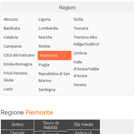
Regioni
Abruzzo
Liguria
Sicilia
Basilicata
Lombardia
Toscana
Calabria
Marche
Trentino-Alto
Adige/Südtirol
Campania
Molise
Umbria
Città del Vaticano
Piemonte
Valle
Emilia-Romagna
Puglia
d'Aosta/Vallée
Friuli-Venezia
Repubblica di San
d'Aoste
Giulia
Marino
Veneto
Lazio
Sardegna
Regione
Piemonte
Tasso di
Sintesi
Età media
Natalità
Densità
Indice di