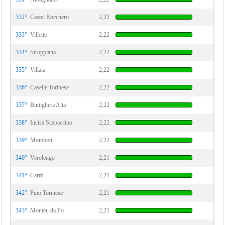
332°
Castel Rocchero
2,22
333°
Villette
2,22
334°
Stroppiana
2,22
335°
Villata
2,22
336°
Caselle Torinese
2,22
337°
Buttigliera Alta
2,22
338°
Incisa Scapaccino
2,22
339°
Mondovì
2,22
340°
Verolengo
2,21
341°
Carrù
2,21
342°
Pino Torinese
2,21
343°
Monteu da Po
2,21