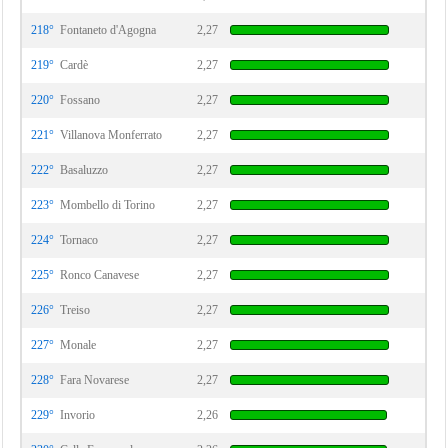
218°
Fontaneto d'Agogna
2,27
219°
Cardè
2,27
220°
Fossano
2,27
221°
Villanova Monferrato
2,27
222°
Basaluzzo
2,27
223°
Mombello di Torino
2,27
224°
Tornaco
2,27
225°
Ronco Canavese
2,27
226°
Treiso
2,27
227°
Monale
2,27
228°
Fara Novarese
2,27
229°
Invorio
2,26