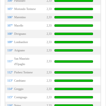
104°
Paruzzaro
2,33
105°
Moriondo Torinese
2,33
106°
Marentino
2,33
107°
Macello
2,33
108°
Divignano
2,33
109°
Lombardore
2,33
110°
Arignano
2,33
San Maurizio
111°
2,33
d'Opaglio
112°
Piobesi Torinese
2,33
113°
Cambiano
2,33
114°
Greggio
2,33
115°
Comignago
2,33
116°
Neive
2,33