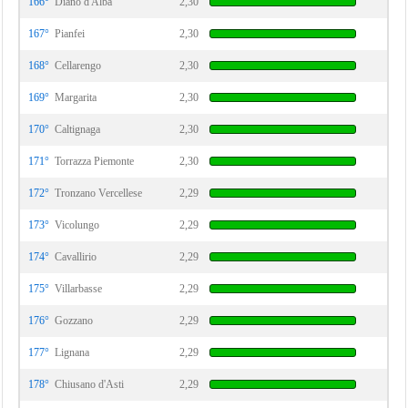
166°
Diano d'Alba
2,30
167°
Pianfei
2,30
168°
Cellarengo
2,30
169°
Margarita
2,30
170°
Caltignaga
2,30
171°
Torrazza Piemonte
2,30
172°
Tronzano Vercellese
2,29
173°
Vicolungo
2,29
174°
Cavallirio
2,29
175°
Villarbasse
2,29
176°
Gozzano
2,29
177°
Lignana
2,29
178°
Chiusano d'Asti
2,29