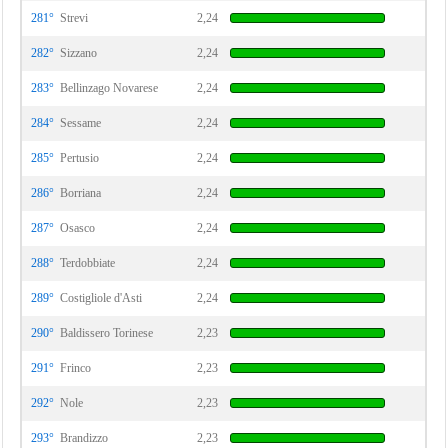
281°
Strevi
2,24
282°
Sizzano
2,24
283°
Bellinzago Novarese
2,24
284°
Sessame
2,24
285°
Pertusio
2,24
286°
Borriana
2,24
287°
Osasco
2,24
288°
Terdobbiate
2,24
289°
Costigliole d'Asti
2,24
290°
Baldissero Torinese
2,23
291°
Frinco
2,23
292°
Nole
2,23
293°
Brandizzo
2,23