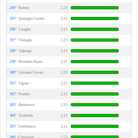
294°
Roletto
2,23
295°
Quaregna Cerreto
2,23
296°
Caraglio
2,23
297°
Vinzaglio
2,23
298°
Valperga
2,23
299°
Montaldo Roero
2,23
300°
Grinzane Cavour
2,23
301°
Vigone
2,23
302°
Pombia
2,23
303°
Barbaresco
2,23
304°
Trofarello
2,23
305°
Lombriasco
2,23
306°
Cavagnolo
2,23