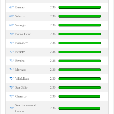
67°
Busano
2,36
68°
Salasco
2,36
69°
Sozzago
2,36
70°
Borgo Ticino
2,36
71°
Bosconero
2,36
72°
Beinette
2,36
73°
Rivalba
2,36
74°
Morozzo
2,36
75°
Villafalletto
2,36
76°
San Gillio
2,36
77°
Cherasco
2,36
San Francesco al
78°
2,36
Campo