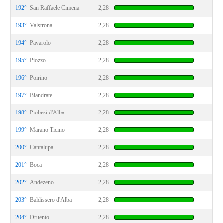
192°
San Raffaele Cimena
2,28
193°
Valstrona
2,28
194°
Pavarolo
2,28
195°
Piozzo
2,28
196°
Poirino
2,28
197°
Biandrate
2,28
198°
Piobesi d'Alba
2,28
199°
Marano Ticino
2,28
200°
Cantalupa
2,28
201°
Boca
2,28
202°
Andezeno
2,28
203°
Baldissero d'Alba
2,28
204°
Druento
2,28