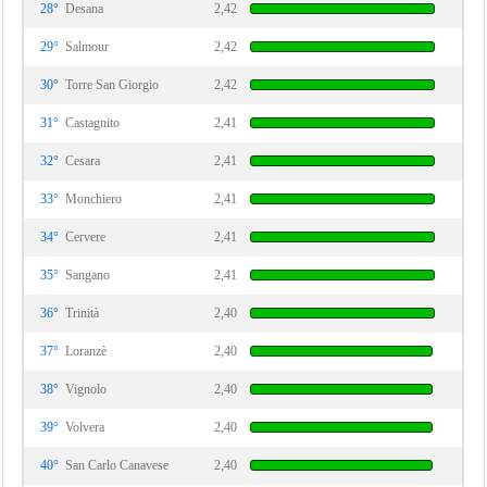
28°
Desana
2,42
29°
Salmour
2,42
30°
Torre San Giorgio
2,42
31°
Castagnito
2,41
32°
Cesara
2,41
33°
Monchiero
2,41
34°
Cervere
2,41
35°
Sangano
2,41
36°
Trinità
2,40
37°
Loranzè
2,40
38°
Vignolo
2,40
39°
Volvera
2,40
40°
San Carlo Canavese
2,40