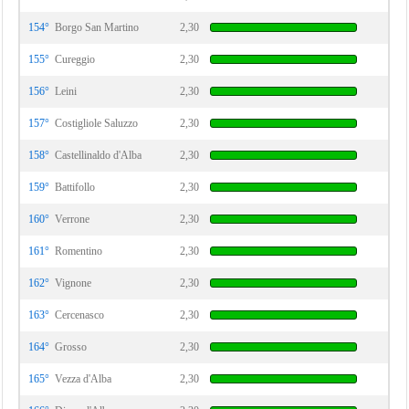
154°
Borgo San Martino
2,30
155°
Cureggio
2,30
156°
Leini
2,30
157°
Costigliole Saluzzo
2,30
158°
Castellinaldo d'Alba
2,30
159°
Battifollo
2,30
160°
Verrone
2,30
161°
Romentino
2,30
162°
Vignone
2,30
163°
Cercenasco
2,30
164°
Grosso
2,30
165°
Vezza d'Alba
2,30