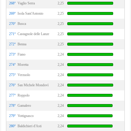
268°
Vaglio Serra
2,25
269°
Isola Sant'Antonio
2,25
270°
Busca
2,25
271°
Castagnole delle Lanze
2,25
272°
Benna
2,25
273°
Fiano
2,24
274°
Moretta
2,24
275°
Verzuolo
2,24
276°
San Michele Mondovì
2,24
277°
Roppolo
2,24
278°
Gamalero
2,24
279°
Vottignasco
2,24
280°
Baldichieri d'Asti
2,24