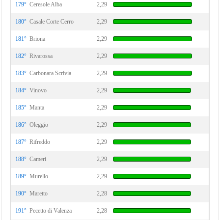
179°
Ceresole Alba
2,29
180°
Casale Corte Cerro
2,29
181°
Briona
2,29
182°
Rivarossa
2,29
183°
Carbonara Scrivia
2,29
184°
Vinovo
2,29
185°
Manta
2,29
186°
Oleggio
2,29
187°
Rifreddo
2,29
188°
Cameri
2,29
189°
Murello
2,29
190°
Maretto
2,28
191°
Pecetto di Valenza
2,28