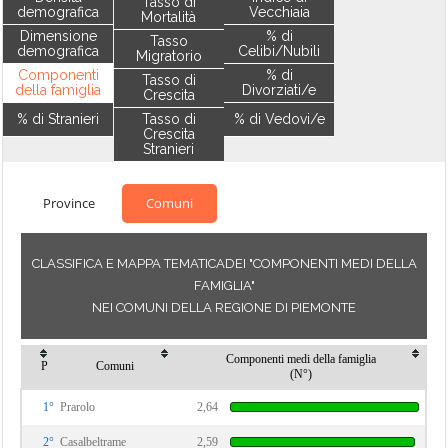
Tasso di
demografica
Vecchiaia
Mortalità
Dimensione
% di
Tasso
demografica
Celibi/Nubili
Migratorio
Componenti
% di
Tasso di
della famiglia
Divorziati/e
Crescita
% di Stranieri
Tasso di
% di Vedovi/e
Crescita
Stranieri
Province
Comuni
CLASSIFICA E MAPPA TEMATICADEI "COMPONENTI MEDI DELLA
FAMIGLIA"
NEI COMUNI DELLA REGIONE DI PIEMONTE
Componenti medi della famiglia
P
Comuni
(N°)
1°
Prarolo
2,64
2°
Casalbeltrame
2,59