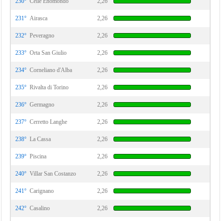
230°
Celle Enomondo
2,26
231°
Airasca
2,26
232°
Peveragno
2,26
233°
Orta San Giulio
2,26
234°
Corneliano d'Alba
2,26
235°
Rivalta di Torino
2,26
236°
Germagno
2,26
237°
Cerretto Langhe
2,26
238°
La Cassa
2,26
239°
Piscina
2,26
240°
Villar San Costanzo
2,26
241°
Carignano
2,26
242°
Casalino
2,26