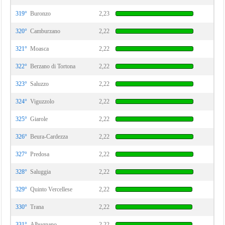
319°
Buronzo
2,23
320°
Camburzano
2,22
321°
Moasca
2,22
322°
Berzano di Tortona
2,22
323°
Saluzzo
2,22
324°
Viguzzolo
2,22
325°
Giarole
2,22
326°
Beura-Cardezza
2,22
327°
Predosa
2,22
328°
Saluggia
2,22
329°
Quinto Vercellese
2,22
330°
Trana
2,22
331°
Albugnano
2,22