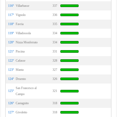
116°
Villarbasse
337
117°
Vignolo
336
118°
Favria
335
119°
Villadossola
334
120°
Nizza Monferrato
334
121°
Piscina
331
122°
Cafasse
328
123°
Manta
327
124°
Druento
326
San Francesco al
125°
321
Campo
126°
Castagnito
318
127°
Givoletto
318