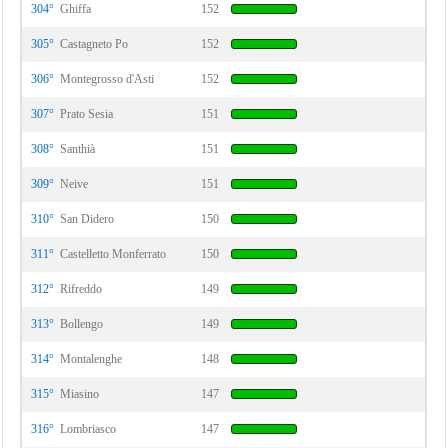
304°
Ghiffa
152
305°
Castagneto Po
152
306°
Montegrosso d'Asti
152
307°
Prato Sesia
151
308°
Santhià
151
309°
Neive
151
310°
San Didero
150
311°
Castelletto Monferrato
150
312°
Rifreddo
149
313°
Bollengo
149
314°
Montalenghe
148
315°
Miasino
147
316°
Lombriasco
147