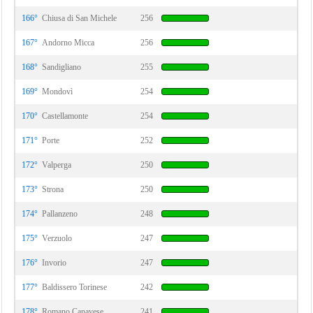
166°
Chiusa di San Michele
256
167°
Andorno Micca
256
168°
Sandigliano
255
169°
Mondovì
254
170°
Castellamonte
254
171°
Porte
252
172°
Valperga
250
173°
Strona
250
174°
Pallanzeno
248
175°
Verzuolo
247
176°
Invorio
247
177°
Baldissero Torinese
242
178°
Romano Canavese
241