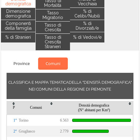
Tasso di
demografica
Vecchiaia
Mortalità
Dimensione
% di
Tasso
demografica
Celibi/Nubili
Migratorio
Componenti
% di
Tasso di
della famiglia
Divorziati/e
Crescita
% di Stranieri
Tasso di
% di Vedovi/e
Crescita
Stranieri
Province
Comuni
CLASSIFICA E MAPPA TEMATICADELLA "DENSITÀ DEMOGRAFICA"
NEI COMUNI DELLA REGIONE DI PIEMONTE
Densità demografica
P
Comuni
(N° abitanti per Km²)
1°
Torino
6.563
2°
Grugliasco
2.779