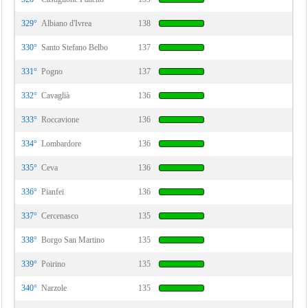
329°
Albiano d'Ivrea
138
330°
Santo Stefano Belbo
137
331°
Pogno
137
332°
Cavaglià
136
333°
Roccavione
136
334°
Lombardore
136
335°
Ceva
136
336°
Pianfei
136
337°
Cercenasco
135
338°
Borgo San Martino
135
339°
Poirino
135
340°
Narzole
135