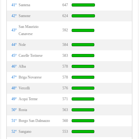
41°
Santena
647
42°
Samone
624
San Maurizio
43°
592
Canavese
44°
Nole
584
45°
Caselle Torinese
583
46°
Alba
578
47°
Briga Novarese
578
48°
Vercelli
576
49°
Acqui Terme
571
50°
Rosta
563
51°
Borgo San Dalmazzo
560
52°
Sangano
553