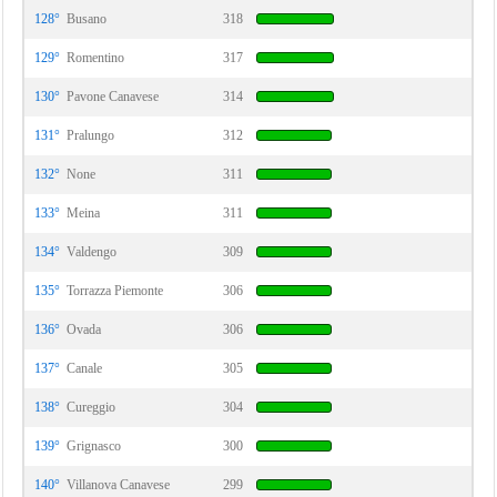
128°
Busano
318
129°
Romentino
317
130°
Pavone Canavese
314
131°
Pralungo
312
132°
None
311
133°
Meina
311
134°
Valdengo
309
135°
Torrazza Piemonte
306
136°
Ovada
306
137°
Canale
305
138°
Cureggio
304
139°
Grignasco
300
140°
Villanova Canavese
299