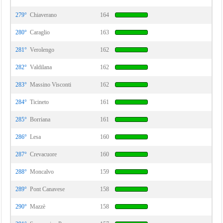
279°
Chiaverano
164
280°
Caraglio
163
281°
Verolengo
162
282°
Valdilana
162
283°
Massino Visconti
162
284°
Ticineto
161
285°
Borriana
161
286°
Lesa
160
287°
Crevacuore
160
288°
Moncalvo
159
289°
Pont Canavese
158
290°
Mazzè
158