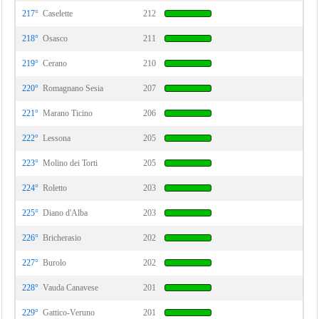
217°
Caselette
212
218°
Osasco
211
219°
Cerano
210
220°
Romagnano Sesia
207
221°
Marano Ticino
206
222°
Lessona
205
223°
Molino dei Torti
205
224°
Roletto
203
225°
Diano d'Alba
203
226°
Bricherasio
202
227°
Burolo
202
228°
Vauda Canavese
201
229°
Gattico-Veruno
201