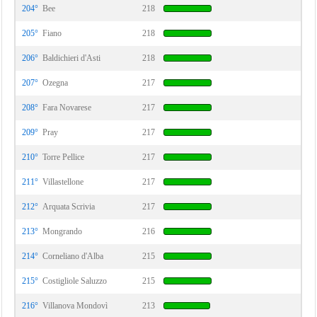
204°
Bee
218
205°
Fiano
218
206°
Baldichieri d'Asti
218
207°
Ozegna
217
208°
Fara Novarese
217
209°
Pray
217
210°
Torre Pellice
217
211°
Villastellone
217
212°
Arquata Scrivia
217
213°
Mongrando
216
214°
Corneliano d'Alba
215
215°
Costigliole Saluzzo
215
216°
Villanova Mondovì
213