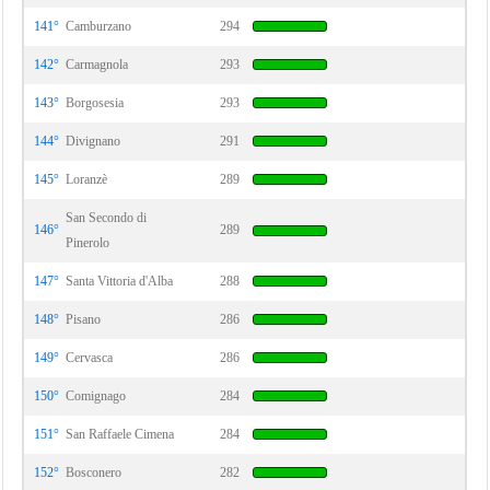
141°
Camburzano
294
142°
Carmagnola
293
143°
Borgosesia
293
144°
Divignano
291
145°
Loranzè
289
San Secondo di
146°
289
Pinerolo
147°
Santa Vittoria d'Alba
288
148°
Pisano
286
149°
Cervasca
286
150°
Comignago
284
151°
San Raffaele Cimena
284
152°
Bosconero
282