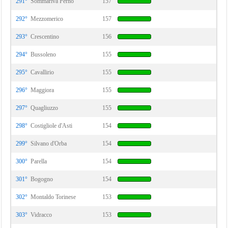
291°
Sommariva Perno
157
292°
Mezzomerico
157
293°
Crescentino
156
294°
Bussoleno
155
295°
Cavallirio
155
296°
Maggiora
155
297°
Quagliuzzo
155
298°
Costigliole d'Asti
154
299°
Silvano d'Orba
154
300°
Parella
154
301°
Bogogno
154
302°
Montaldo Torinese
153
303°
Vidracco
153