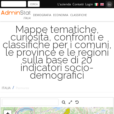
L'azienda
Contatti
Login
DEMOGRAFIA
ECONOMIA
CLASSIFICHE
ITALIA
Mappe tematiche,
curiosità, confronti e
classifiche per i comuni,
le province e le regioni
sulla base di 20
indicatori socio-
demografici
/
ITALIA
Piemonte