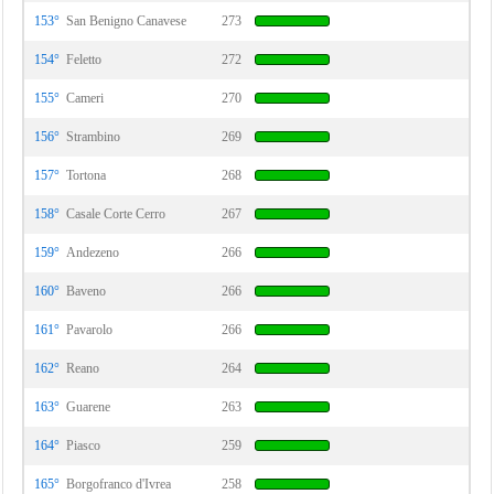
153°
San Benigno Canavese
273
154°
Feletto
272
155°
Cameri
270
156°
Strambino
269
157°
Tortona
268
158°
Casale Corte Cerro
267
159°
Andezeno
266
160°
Baveno
266
161°
Pavarolo
266
162°
Reano
264
163°
Guarene
263
164°
Piasco
259
165°
Borgofranco d'Ivrea
258