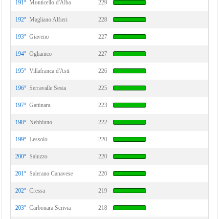
191°
Monticello d'Alba
229
192°
Magliano Alfieri
228
193°
Giaveno
227
194°
Oglianico
227
195°
Villafranca d'Asti
226
196°
Serravalle Sesia
225
197°
Gattinara
223
198°
Nebbiuno
222
199°
Lessolo
220
200°
Saluzzo
220
201°
Salerano Canavese
220
202°
Cressa
219
203°
Carbonara Scrivia
218