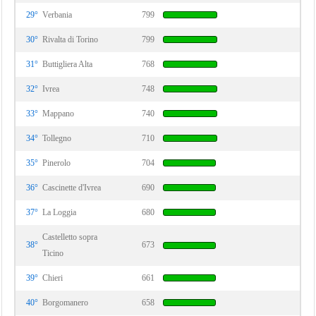
29°
Verbania
799
30°
Rivalta di Torino
799
31°
Buttigliera Alta
768
32°
Ivrea
748
33°
Mappano
740
34°
Tollegno
710
35°
Pinerolo
704
36°
Cascinette d'Ivrea
690
37°
La Loggia
680
Castelletto sopra
38°
673
Ticino
39°
Chieri
661
40°
Borgomanero
658