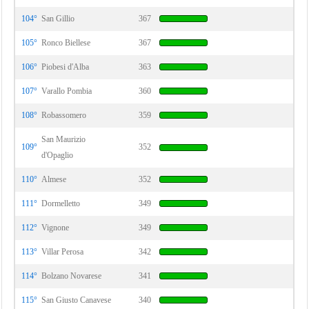
104°
San Gillio
367
105°
Ronco Biellese
367
106°
Piobesi d'Alba
363
107°
Varallo Pombia
360
108°
Robassomero
359
San Maurizio
109°
352
d'Opaglio
110°
Almese
352
111°
Dormelletto
349
112°
Vignone
349
113°
Villar Perosa
342
114°
Bolzano Novarese
341
115°
San Giusto Canavese
340