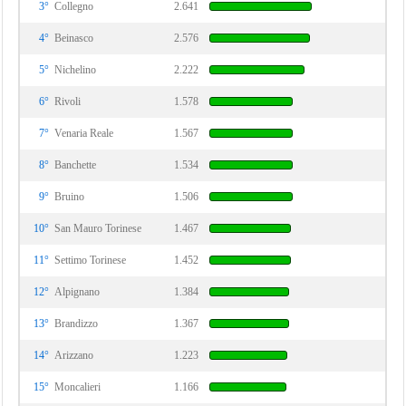
3°
Collegno
2.641
4°
Beinasco
2.576
5°
Nichelino
2.222
6°
Rivoli
1.578
7°
Venaria Reale
1.567
8°
Banchette
1.534
9°
Bruino
1.506
10°
San Mauro Torinese
1.467
11°
Settimo Torinese
1.452
12°
Alpignano
1.384
13°
Brandizzo
1.367
14°
Arizzano
1.223
15°
Moncalieri
1.166