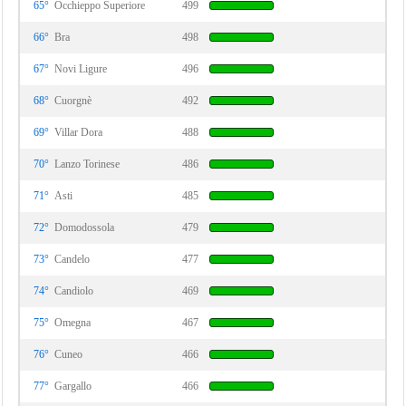
65°
Occhieppo Superiore
499
66°
Bra
498
67°
Novi Ligure
496
68°
Cuorgnè
492
69°
Villar Dora
488
70°
Lanzo Torinese
486
71°
Asti
485
72°
Domodossola
479
73°
Candelo
477
74°
Candiolo
469
75°
Omegna
467
76°
Cuneo
466
77°
Gargallo
466