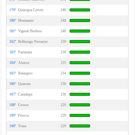
179°
Quaregna Cerreto
240
180°
Montanaro
240
181°
Vignole Borbera
240
182°
Bellinzago Novarese
239
183°
Pasturana
239
184°
Airasca
235
185°
Balangero
234
186°
Quarona
230
187°
Cantalupa
230
188°
Grosso
229
189°
Priocca
229
190°
Trana
229