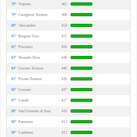
78°
Volpiano
462
79°
Castiglione Torinese
460
80°
Alessandria
454
81°
Borgone Susa
451
82°
Piossasco
450
83°
Montalto Dora
448
84°
Gassino Torinese
448
85°
Pecetto Torinese
439
86°
Gozzano
437
87°
Canelli
427
88°
Sant'Antonino di Susa
416
89°
Paruzzaro
413
90°
Cambiano
413