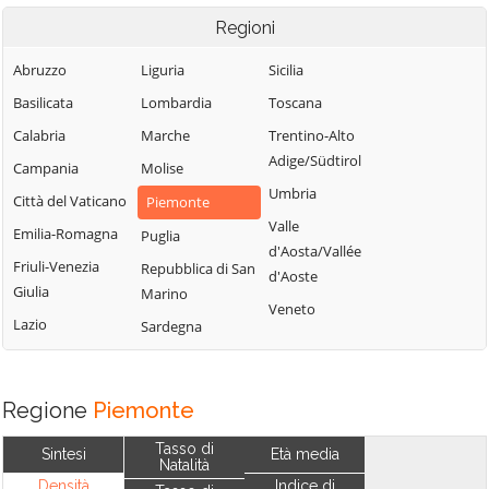
Regioni
Abruzzo
Liguria
Sicilia
Basilicata
Lombardia
Toscana
Calabria
Marche
Trentino-Alto
Adige/Südtirol
Campania
Molise
Umbria
Città del Vaticano
Piemonte
Valle
Emilia-Romagna
Puglia
d'Aosta/Vallée
Friuli-Venezia
Repubblica di San
d'Aoste
Giulia
Marino
Veneto
Lazio
Sardegna
Regione
Piemonte
Tasso di
Sintesi
Età media
Natalità
Densità
Indice di