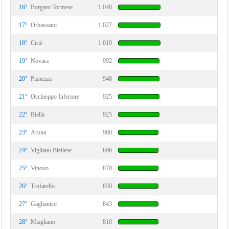
16°
Borgaro Torinese
1.048
17°
Orbassano
1.027
18°
Ciriè
1.019
19°
Novara
992
20°
Pianezza
948
21°
Occhieppo Inferiore
925
22°
Biella
925
23°
Arona
900
24°
Vigliano Biellese
896
25°
Vinovo
870
26°
Trofarello
850
27°
Gaglianico
843
28°
Miagliano
810