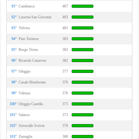
91°
Cambiasca
407
92°
Luserna San Giovanni
403
93°
Volvera
401
94°
Pino Torinese
383
95°
Borgo Ticino
383
96°
Rivarolo Canavese
382
97°
Oleggio
377
98°
Casale Monferrato
376
99°
Valenza
376
100°
Oleggio Castello
375
101°
Salassa
373
102°
Serravalle Scrivia
370
103°
Zumaglia
368