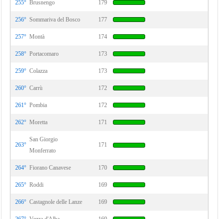
255°
Brusnengo
179
256°
Sommariva del Bosco
177
257°
Montà
174
258°
Portacomaro
173
259°
Colazza
173
260°
Carrù
172
261°
Pombia
172
262°
Moretta
171
San Giorgio
263°
171
Monferrato
264°
Fiorano Canavese
170
265°
Roddi
169
266°
Castagnole delle Lanze
169