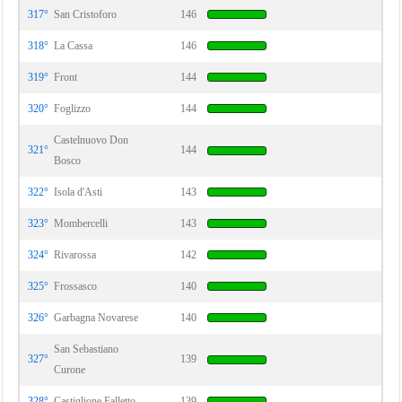
317°
San Cristoforo
146
318°
La Cassa
146
319°
Front
144
320°
Foglizzo
144
Castelnuovo Don
321°
144
Bosco
322°
Isola d'Asti
143
323°
Mombercelli
143
324°
Rivarossa
142
325°
Frossasco
140
326°
Garbagna Novarese
140
San Sebastiano
327°
139
Curone
328°
Castiglione Falletto
139