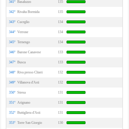
341°
Basaluzzo
135
342°
Rivalta Bormida
135
343°
Cuceglio
134
344°
Verrone
134
345°
Ternengo
134
346°
Barone Canavese
133
347°
Busca
133
348°
Riva presso Chieri
132
349°
Villanova d'Asti
132
350°
Stresa
131
351°
Arignano
131
352°
Buttigliera d'Asti
131
353°
Torre San Giorgio
130