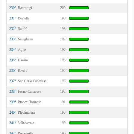
230°
Racconigi
200
231°
Beinette
198
232°
Sanfrè
198
233°
Savigliano
197
234°
Agliè
197
235°
Osasio
196
236°
Rivara
195
237°
San Carlo Canavese
193
238°
Forno Canavese
192
239°
Piobesi Torinese
191
240°
Piedimulera
190
241°
Villalvernia
190
242°
Pocapaglia
190