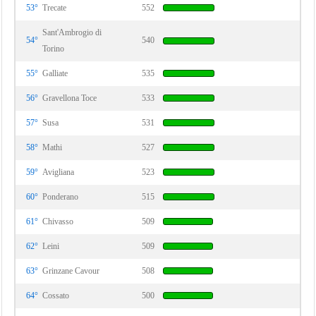
53°
Trecate
552
Sant'Ambrogio di
54°
540
Torino
55°
Galliate
535
56°
Gravellona Toce
533
57°
Susa
531
58°
Mathi
527
59°
Avigliana
523
60°
Ponderano
515
61°
Chivasso
509
62°
Leini
509
63°
Grinzane Cavour
508
64°
Cossato
500