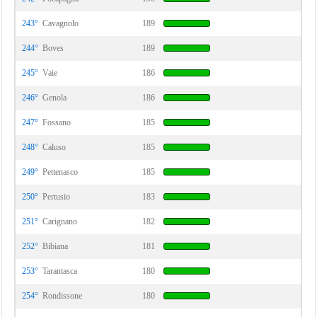
243°
Cavagnolo
189
244°
Boves
189
245°
Vaie
186
246°
Genola
186
247°
Fossano
185
248°
Caluso
185
249°
Pettenasco
185
250°
Pertusio
183
251°
Carignano
182
252°
Bibiana
181
253°
Tarantasca
180
254°
Rondissone
180