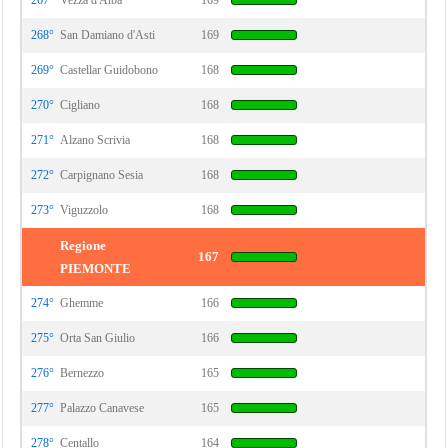
267°
Vezza d'Alba
169
268°
San Damiano d'Asti
169
269°
Castellar Guidobono
168
270°
Cigliano
168
271°
Alzano Scrivia
168
272°
Carpignano Sesia
168
273°
Viguzzolo
168
Regione
167
PIEMONTE
274°
Ghemme
166
275°
Orta San Giulio
166
276°
Bernezzo
165
277°
Palazzo Canavese
165
278°
Centallo
164