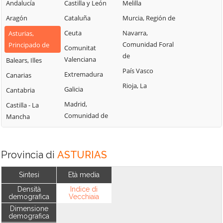
Andalucía
Castilla y León
Melilla
Aragón
Cataluña
Murcia, Región de
Ceuta
Navarra,
Asturias,
Comunidad Foral
Principado de
Comunitat
de
Valenciana
Balears, Illes
País Vasco
Extremadura
Canarias
Rioja, La
Galicia
Cantabria
Madrid,
Castilla - La
Comunidad de
Mancha
Provincia di
ASTURIAS
Sintesi
Età media
Densità
Indice di
demografica
Vecchiaia
Dimensione
demografica