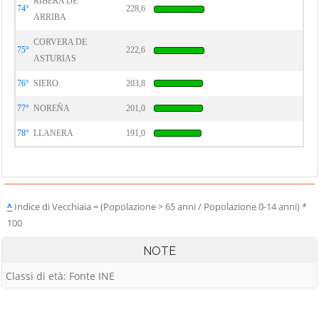
RIBERA DE
74°
228,6
ARRIBA
CORVERA DE
75°
222,6
ASTURIAS
76°
SIERO
203,8
77°
NOREÑA
201,0
78°
LLANERA
191,0
^
Indice di Vecchiaia = (Popolazione > 65 anni / Popolazione 0-14 anni) *
100
NOTE
Classi di età: Fonte INE