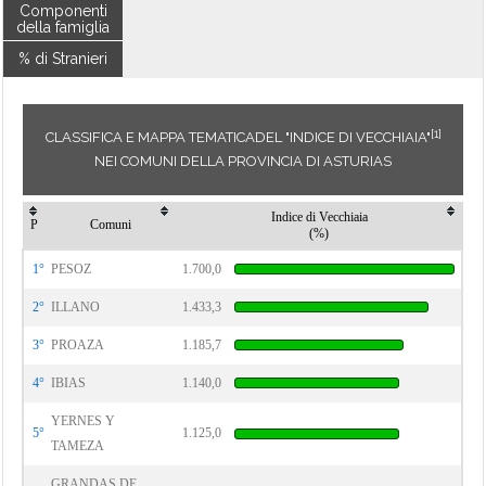
Componenti
della famiglia
% di Stranieri
[1]
CLASSIFICA E MAPPA TEMATICADEL "INDICE DI VECCHIAIA"
NEI COMUNI DELLA PROVINCIA DI ASTURIAS
Indice di Vecchiaia
P
Comuni
(%)
1°
PESOZ
1.700,0
2°
ILLANO
1.433,3
3°
PROAZA
1.185,7
4°
IBIAS
1.140,0
YERNES Y
5°
1.125,0
TAMEZA
GRANDAS DE