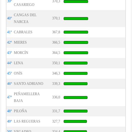
39°
370,3
CASARIEGO
CANGAS DEL
40°
370,1
NARCEA
41°
CABRALES
367,8
42°
MIERES
366,5
43°
MORCÍN
364,5
44°
LENA
350,1
45°
ONÍS
346,3
46°
SANTO ADRIANO
339,3
PEÑAMELLERA
47°
336,0
BAJA
48°
PILOÑA
331,7
49°
LAS REGUERAS
327,7
50°
VEGADEO
324,4