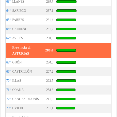
63°
LLANES
289,7
64°
SARIEGO
287,1
65°
PARRES
281,4
66°
CARREÑO
281,2
67°
AVILÉS
280,8
Provincia di
280,0
ASTURIAS
68°
GIJÓN
280,0
69°
CASTRILLÓN
267,2
70°
ILLAS
263,7
71°
COAÑA
258,3
72°
CANGAS DE ONÍS
241,0
73°
OVIEDO
231,1