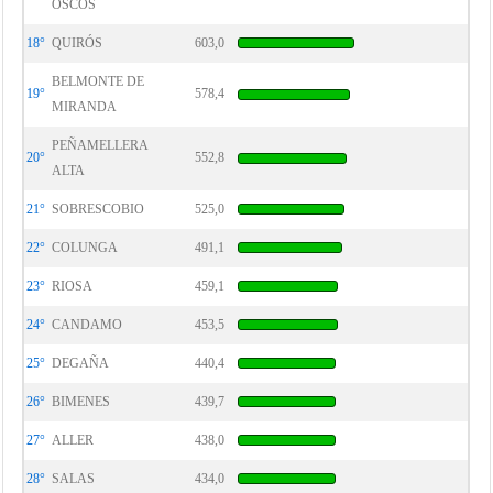
OSCOS
18°
QUIRÓS
603,0
BELMONTE DE
19°
578,4
MIRANDA
PEÑAMELLERA
20°
552,8
ALTA
21°
SOBRESCOBIO
525,0
22°
COLUNGA
491,1
23°
RIOSA
459,1
24°
CANDAMO
453,5
25°
DEGAÑA
440,4
26°
BIMENES
439,7
27°
ALLER
438,0
28°
SALAS
434,0