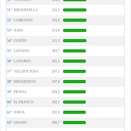
51°
RIBADESELLA
321,2
52°
CABRANES
316,0
53°
NAVA
313,9
54°
GOZÓN
311,3
55°
LAVIANA
303,7
56°
LANGREO
301,1
57°
VILLAVICIOSA
297,1
58°
RIBADEDEVA
297,0
59°
PRAVIA
294,2
60°
EL FRANCO
292,1
61°
NAVIA
291,9
62°
GRADO
290,7