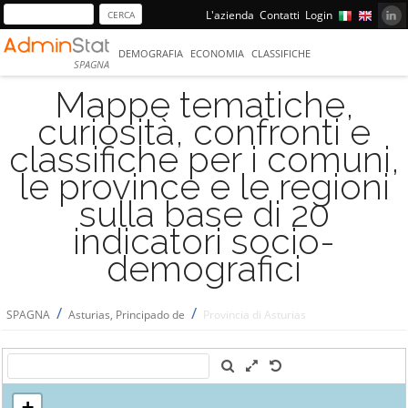
L'azienda
Contatti
Login
DEMOGRAFIA
ECONOMIA
CLASSIFICHE
SPAGNA
Mappe tematiche,
curiosità, confronti e
classifiche per i comuni,
le province e le regioni
sulla base di 20
indicatori socio-
demografici
/
/
SPAGNA
Asturias, Principado de
Provincia di Asturias