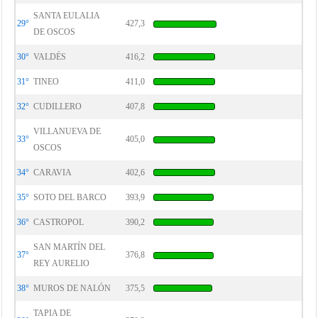
SANTA EULALIA
29°
427,3
DE OSCOS
30°
VALDÉS
416,2
31°
TINEO
411,0
32°
CUDILLERO
407,8
VILLANUEVA DE
33°
405,0
OSCOS
34°
CARAVIA
402,6
35°
SOTO DEL BARCO
393,9
36°
CASTROPOL
390,2
SAN MARTÍN DEL
37°
376,8
REY AURELIO
38°
MUROS DE NALÓN
375,5
TAPIA DE