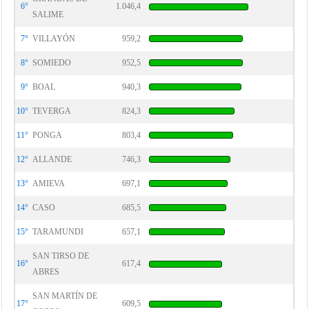
6°
1.046,4
SALIME
7°
VILLAYÓN
959,2
8°
SOMIEDO
952,5
9°
BOAL
940,3
10°
TEVERGA
824,3
11°
PONGA
803,4
12°
ALLANDE
746,3
13°
AMIEVA
697,1
14°
CASO
685,5
15°
TARAMUNDI
657,1
SAN TIRSO DE
16°
617,4
ABRES
SAN MARTÍN DE
17°
609,5