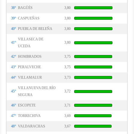
38°
BAGÜÉS
3,80
39°
CASPUEÑAS
3,80
40°
PUEBLA DE BELEÑA
3,80
VILLASECA DE
41°
3,80
UCEDA
42°
HOMBRADOS
3,75
43°
PERALVECHE
3,75
44°
VILLAMALUR
3,73
VILLANUEVA DEL RÍO
45°
3,72
SEGURA
46°
ESCOPETE
3,71
47°
TORRECHIVA
3,69
48°
VALDARACHAS
3,67