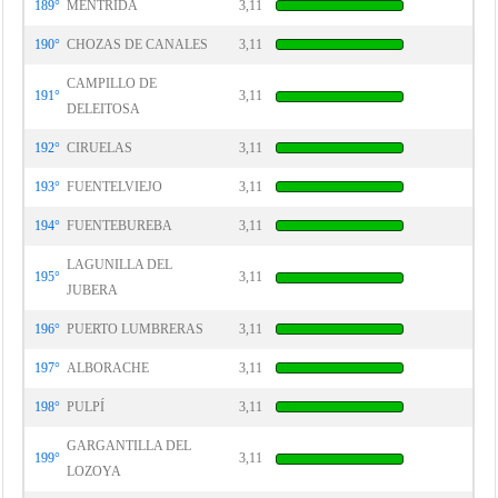
189°
MÉNTRIDA
3,11
190°
CHOZAS DE CANALES
3,11
CAMPILLO DE
191°
3,11
DELEITOSA
192°
CIRUELAS
3,11
193°
FUENTELVIEJO
3,11
194°
FUENTEBUREBA
3,11
LAGUNILLA DEL
195°
3,11
JUBERA
196°
PUERTO LUMBRERAS
3,11
197°
ALBORACHE
3,11
198°
PULPÍ
3,11
GARGANTILLA DEL
199°
3,11
LOZOYA