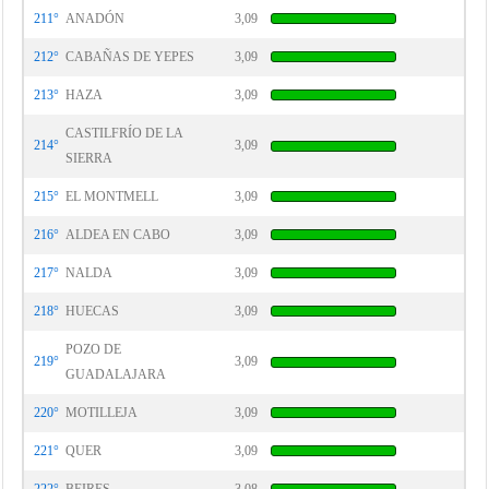
211°
ANADÓN
3,09
212°
CABAÑAS DE YEPES
3,09
213°
HAZA
3,09
CASTILFRÍO DE LA
214°
3,09
SIERRA
215°
EL MONTMELL
3,09
216°
ALDEA EN CABO
3,09
217°
NALDA
3,09
218°
HUECAS
3,09
POZO DE
219°
3,09
GUADALAJARA
220°
MOTILLEJA
3,09
221°
QUER
3,09