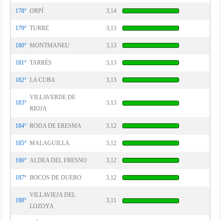
178°
ORPÍ
3,14
179°
TURRE
3,13
180°
MONTMANEU
3,13
181°
TARRÉS
3,13
182°
LA CUBA
3,13
VILLAVERDE DE
183°
3,13
RIOJA
184°
RODA DE ERESMA
3,12
185°
MALAGUILLA
3,12
186°
ALDEA DEL FRESNO
3,12
187°
BOCOS DE DUERO
3,12
VILLAVIEJA DEL
188°
3,11
LOZOYA