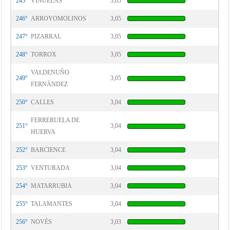
245°
VIÑUELAS
3,05
246°
ARROYOMOLINOS
3,05
247°
PIZARRAL
3,05
248°
TORROX
3,05
VALDENUÑO
249°
3,05
FERNÁNDEZ
250°
CALLES
3,04
FERRERUELA DE
251°
3,04
HUERVA
252°
BARCIENCE
3,04
253°
VENTURADA
3,04
254°
MATARRUBIA
3,04
255°
TALAMANTES
3,04
256°
NOVÉS
3,03