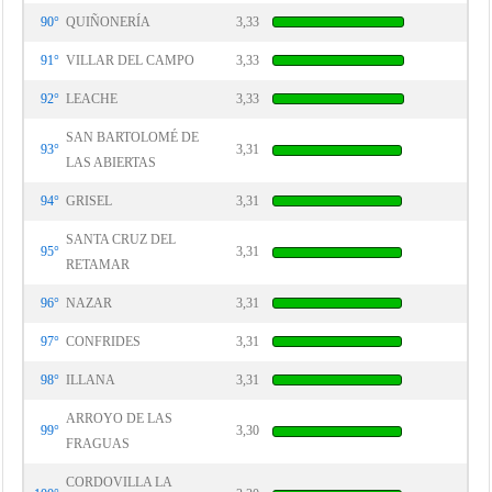
90°
QUIÑONERÍA
3,33
91°
VILLAR DEL CAMPO
3,33
92°
LEACHE
3,33
SAN BARTOLOMÉ DE
93°
3,31
LAS ABIERTAS
94°
GRISEL
3,31
SANTA CRUZ DEL
95°
3,31
RETAMAR
96°
NAZAR
3,31
97°
CONFRIDES
3,31
98°
ILLANA
3,31
ARROYO DE LAS
99°
3,30
FRAGUAS
CORDOVILLA LA