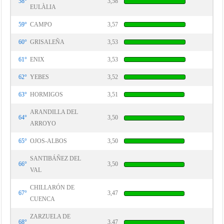
58°
3,58
EULÀLIA
59°
CAMPO
3,57
60°
GRISALEÑA
3,53
61°
ENIX
3,53
62°
YEBES
3,52
63°
HORMIGOS
3,51
ARANDILLA DEL
64°
3,50
ARROYO
65°
OJOS-ALBOS
3,50
SANTIBÁÑEZ DEL
66°
3,50
VAL
CHILLARÓN DE
67°
3,47
CUENCA
ZARZUELA DE
68°
3,47