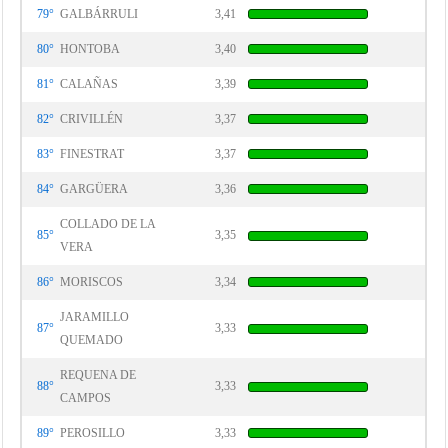
79°
GALBÁRRULI
3,41
80°
HONTOBA
3,40
81°
CALAÑAS
3,39
82°
CRIVILLÉN
3,37
83°
FINESTRAT
3,37
84°
GARGÜERA
3,36
COLLADO DE LA
85°
3,35
VERA
86°
MORISCOS
3,34
JARAMILLO
87°
3,33
QUEMADO
REQUENA DE
88°
3,33
CAMPOS
89°
PEROSILLO
3,33