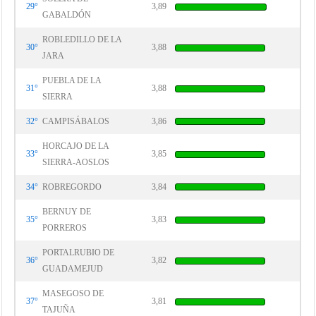
29°
3,89
GABALDÓN
ROBLEDILLO DE LA
30°
3,88
JARA
PUEBLA DE LA
31°
3,88
SIERRA
32°
CAMPISÁBALOS
3,86
HORCAJO DE LA
33°
3,85
SIERRA-AOSLOS
34°
ROBREGORDO
3,84
BERNUY DE
35°
3,83
PORREROS
PORTALRUBIO DE
36°
3,82
GUADAMEJUD
MASEGOSO DE
37°
3,81
TAJUÑA