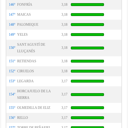
146°
FONFRÍA
3,18
147°
MAICAS
3,18
148°
PALOMEQUE
3,18
149°
YELES
3,18
SANT AGUSTÍ DE
150°
3,18
LLUÇANÈS
151°
RETIENDAS
3,18
152°
CIRUELOS
3,18
153°
LEGARDA
3,17
HORCAJUELO DE LA
154°
3,17
SIERRA
155°
OLMEDILLA DE ELIZ
3,17
156°
RELLO
3,17
157°
TORRE DE PEÑAFIEL
3,17