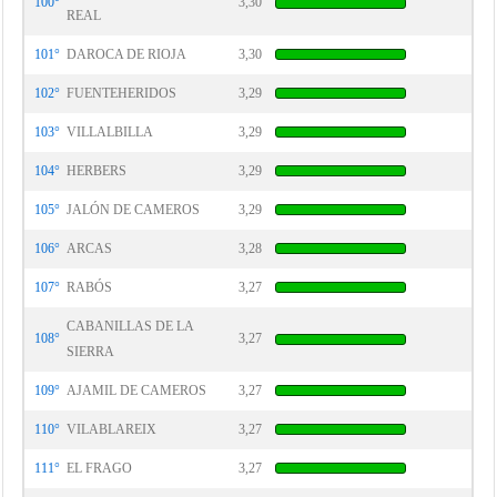
100°
3,30
REAL
101°
DAROCA DE RIOJA
3,30
102°
FUENTEHERIDOS
3,29
103°
VILLALBILLA
3,29
104°
HERBERS
3,29
105°
JALÓN DE CAMEROS
3,29
106°
ARCAS
3,28
107°
RABÓS
3,27
CABANILLAS DE LA
108°
3,27
SIERRA
109°
AJAMIL DE CAMEROS
3,27
110°
VILABLAREIX
3,27
111°
EL FRAGO
3,27