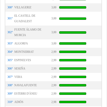
300°
VILLAGERIZ
3,00
EL CASTELL DE
301°
3,00
GUADALEST
FUENTE ÁLAMO DE
302°
3,00
MURCIA
303°
ALGORFA
3,00
304°
MONTSERRAT
2,99
305°
ESPINELVES
2,99
306°
SESEÑA
2,99
307°
VERA
2,99
308°
NAVALAFUENTE
2,99
309°
ESTERRI D'ÀNEU
2,99
310°
ADIÓS
2,98