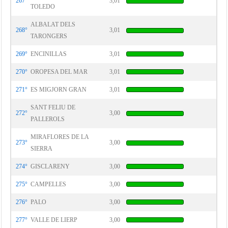
267°
3,01
TOLEDO
ALBALAT DELS
268°
3,01
TARONGERS
269°
ENCINILLAS
3,01
270°
OROPESA DEL MAR
3,01
271°
ES MIGJORN GRAN
3,01
SANT FELIU DE
272°
3,00
PALLEROLS
MIRAFLORES DE LA
273°
3,00
SIERRA
274°
GISCLARENY
3,00
275°
CAMPELLES
3,00
276°
PALO
3,00
277°
VALLE DE LIERP
3,00