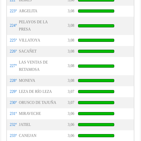
222°
BEIRES
3,08
223°
ARGELITA
3,08
PELAYOS DE LA
224°
3,08
PRESA
225°
VILLATOYA
3,08
226°
SACAÑET
3,08
LAS VENTAS DE
227°
3,08
RETAMOSA
228°
MONEVA
3,08
229°
LEZA DE RÍO LEZA
3,07
230°
ORUSCO DE TAJUÑA
3,07
231°
MIRAVECHE
3,06
232°
JATIEL
3,06
233°
CANEJAN
3,06