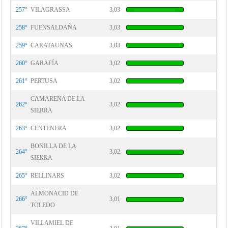
257°
VILAGRASSA
3,03
258°
FUENSALDAÑA
3,03
259°
CARATAUNAS
3,03
260°
GARAFÍA
3,02
261°
PERTUSA
3,02
CAMARENA DE LA
262°
3,02
SIERRA
263°
CENTENERA
3,02
BONILLA DE LA
264°
3,02
SIERRA
265°
RELLINARS
3,02
ALMONACID DE
266°
3,01
TOLEDO
VILLAMIEL DE