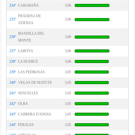
234°
CARABAÑA
3,06
PRÁDENA DE
235°
3,06
ATIENZA
BOADILLA DEL
236°
3,06
MONTE
237°
LAROYA
3,06
238°
LA HUERCE
3,06
239°
LAS PEDROSAS
3,05
240°
VEGAS DE MATUTE
3,05
241°
SENCELLES
3,05
242°
OLBA
3,05
243°
CABRERA D'ANOIA
3,05
244°
PERALES
3,05