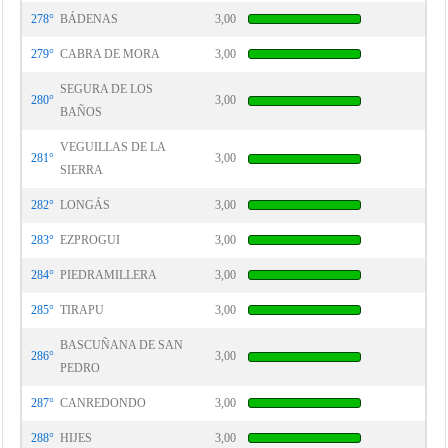
278°
BÁDENAS
3,00
279°
CABRA DE MORA
3,00
SEGURA DE LOS
280°
3,00
BAÑOS
VEGUILLAS DE LA
281°
3,00
SIERRA
282°
LONGÁS
3,00
283°
EZPROGUI
3,00
284°
PIEDRAMILLERA
3,00
285°
TIRAPU
3,00
BASCUÑANA DE SAN
286°
3,00
PEDRO
287°
CANREDONDO
3,00
288°
HIJES
3,00