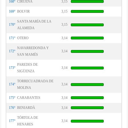
168°
CIRUEÑA
3,15
169°
BOLVIR
3,15
SANTA MARÍA DE LA
170°
3,15
ALAMEDA
171°
OTERO
3,14
NAVARREDONDA Y
172°
3,14
SAN MAMÉS
PAREDES DE
173°
3,14
SIGÜENZA
TORRECUADRADA DE
174°
3,14
MOLINA
175°
CARABANTES
3,14
176°
BENIARDÀ
3,14
TÓRTOLA DE
177°
3,14
HENARES