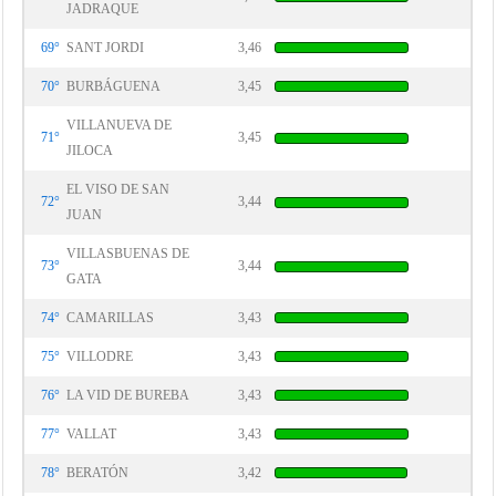
JADRAQUE
69°
SANT JORDI
3,46
70°
BURBÁGUENA
3,45
VILLANUEVA DE
71°
3,45
JILOCA
EL VISO DE SAN
72°
3,44
JUAN
VILLASBUENAS DE
73°
3,44
GATA
74°
CAMARILLAS
3,43
75°
VILLODRE
3,43
76°
LA VID DE BUREBA
3,43
77°
VALLAT
3,43
78°
BERATÓN
3,42