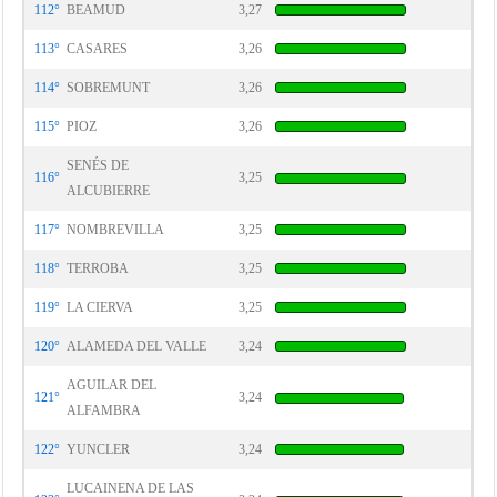
112°
BEAMUD
3,27
113°
CASARES
3,26
114°
SOBREMUNT
3,26
115°
PIOZ
3,26
SENÉS DE
116°
3,25
ALCUBIERRE
117°
NOMBREVILLA
3,25
118°
TERROBA
3,25
119°
LA CIERVA
3,25
120°
ALAMEDA DEL VALLE
3,24
AGUILAR DEL
121°
3,24
ALFAMBRA
122°
YUNCLER
3,24
LUCAINENA DE LAS