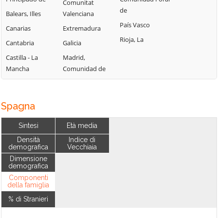
Comunitat
de
Balears, Illes
Valenciana
País Vasco
Canarias
Extremadura
Rioja, La
Cantabria
Galicia
Castilla - La
Madrid,
Mancha
Comunidad de
Spagna
Sintesi
Età media
Densità
Indice di
demografica
Vecchiaia
Dimensione
demografica
Componenti
della famiglia
% di Stranieri