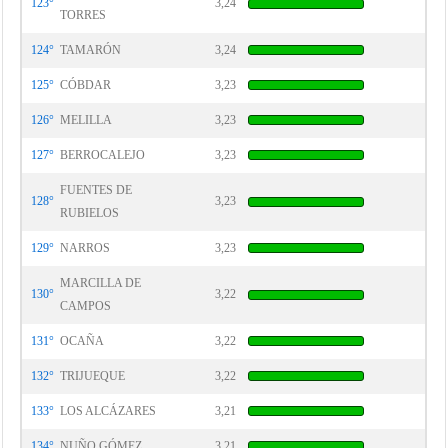
123°
3,24
TORRES
124°
TAMARÓN
3,24
125°
CÓBDAR
3,23
126°
MELILLA
3,23
127°
BERROCALEJO
3,23
FUENTES DE
128°
3,23
RUBIELOS
129°
NARROS
3,23
MARCILLA DE
130°
3,22
CAMPOS
131°
OCAÑA
3,22
132°
TRIJUEQUE
3,22
133°
LOS ALCÁZARES
3,21
134°
NUÑO GÓMEZ
3,21