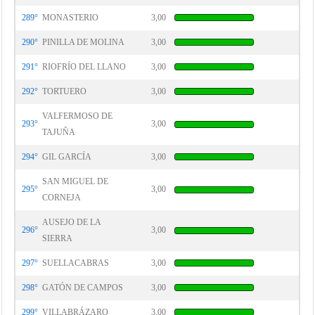
289°
MONASTERIO
3,00
290°
PINILLA DE MOLINA
3,00
291°
RIOFRÍO DEL LLANO
3,00
292°
TORTUERO
3,00
VALFERMOSO DE
293°
3,00
TAJUÑA
294°
GIL GARCÍA
3,00
SAN MIGUEL DE
295°
3,00
CORNEJA
AUSEJO DE LA
296°
3,00
SIERRA
297°
SUELLACABRAS
3,00
298°
GATÓN DE CAMPOS
3,00
299°
VILLABRÁZARO
3,00