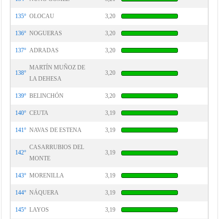
135°
OLOCAU
3,20
136°
NOGUERAS
3,20
137°
ADRADAS
3,20
MARTÍN MUÑOZ DE
138°
3,20
LA DEHESA
139°
BELINCHÓN
3,20
140°
CEUTA
3,19
141°
NAVAS DE ESTENA
3,19
CASARRUBIOS DEL
142°
3,19
MONTE
143°
MORENILLA
3,19
144°
NÁQUERA
3,19
145°
LAYOS
3,19