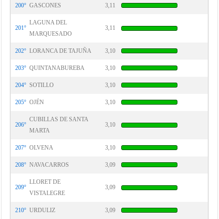
200°
GASCONES
3,11
LAGUNA DEL
201°
3,11
MARQUESADO
202°
LORANCA DE TAJUÑA
3,10
203°
QUINTANABUREBA
3,10
204°
SOTILLO
3,10
205°
OJÉN
3,10
CUBILLAS DE SANTA
206°
3,10
MARTA
207°
OLVENA
3,10
208°
NAVACARROS
3,09
LLORET DE
209°
3,09
VISTALEGRE
210°
URDULIZ
3,09