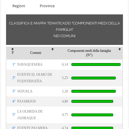
Regioni
Province
CLASSIFICA E MAPPA TEMATICADEI "COMPONENTI MEDI DELLA
FAMIGLIA"
NEI COMUNI
Componenti medi della famiglia
P
Comuni
(N°)
1°
NAVAQUESERA
6,14
FUENTE EL OLMO DE
2°
5,25
FUENTIDUEÑA
3°
SOJUELA
5,20
4°
PAJAREJOS
4,80
LA OLMEDA DE
5°
4,75
JADRAQUE
6°
FUENTE PALMERA
4,74