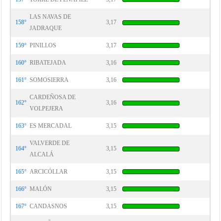
LAS NAVAS DE
158°
3,17
JADRAQUE
159°
PINILLOS
3,17
160°
RIBATEJADA
3,16
161°
SOMOSIERRA
3,16
CARDEÑOSA DE
162°
3,16
VOLPEJERA
163°
ES MERCADAL
3,15
VALVERDE DE
164°
3,15
ALCALÁ
165°
ARCICÓLLAR
3,15
166°
MALÓN
3,15
167°
CANDASNOS
3,15