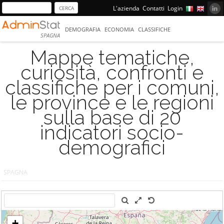
L'azienda
Contatti
Login
DEMOGRAFIA
ECONOMIA
CLASSIFICHE
SPAGNA
Mappe tematiche,
curiosità, confronti e
classifiche per i comuni,
le province e le regioni
sulla base di 20
indicatori socio-
demografici
SPAGNA