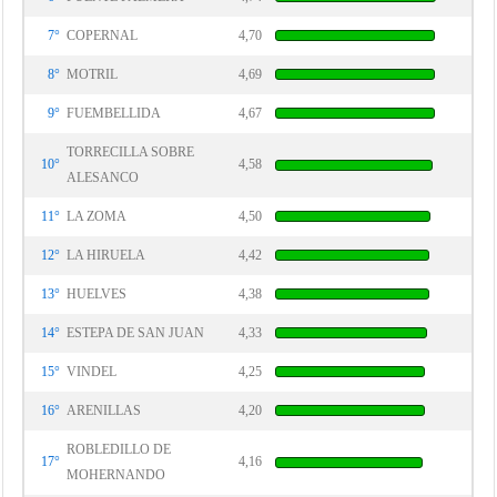
7°
COPERNAL
4,70
8°
MOTRIL
4,69
9°
FUEMBELLIDA
4,67
TORRECILLA SOBRE
10°
4,58
ALESANCO
11°
LA ZOMA
4,50
12°
LA HIRUELA
4,42
13°
HUELVES
4,38
14°
ESTEPA DE SAN JUAN
4,33
15°
VINDEL
4,25
16°
ARENILLAS
4,20
ROBLEDILLO DE
17°
4,16
MOHERNANDO