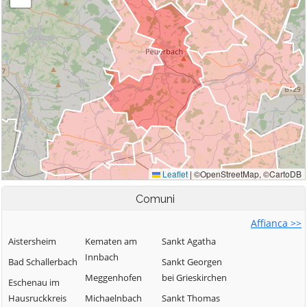
Comuni
Affianca >>
Aistersheim
Kematen am
Sankt Agatha
Innbach
Bad Schallerbach
Sankt Georgen
Meggenhofen
bei Grieskirchen
Eschenau im
Hausruckkreis
Michaelnbach
Sankt Thomas