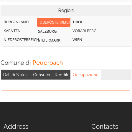
Regioni
BURGENLAND
TIROL
OBERÖSTERREICH
KÄRNTEN
VORARLBERG
SALZBURG
NIEDERÖSTERREICH
WIEN
STEIERMARK
Comune di
Peuerbach
Dati di Sintesi
Consumi
Redditi
Occupazione
Address
Contacts