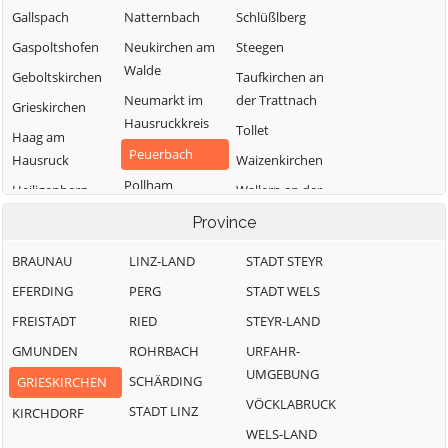
Gallspach
Natternbach
Schlüßlberg
Gaspoltshofen
Neukirchen am
Steegen
Walde
Geboltskirchen
Taufkirchen an
Neumarkt im
der Trattnach
Grieskirchen
Hausruckkreis
Tollet
Haag am
Peuerbach
Hausruck
Waizenkirchen
Pollham
Heiligenberg
Wallern an der
Trattnach
Pötting
Hofkirchen an
Province
der Trattnach
Weibern
Pram
BRAUNAU
LINZ-LAND
STADT STEYR
Kallham
Wendling
Rottenbach
EFERDING
PERG
STADT WELS
FREISTADT
RIED
STEYR-LAND
GMUNDEN
ROHRBACH
URFAHR-
UMGEBUNG
SCHÄRDING
GRIESKIRCHEN
VÖCKLABRUCK
STADT LINZ
KIRCHDORF
WELS-LAND