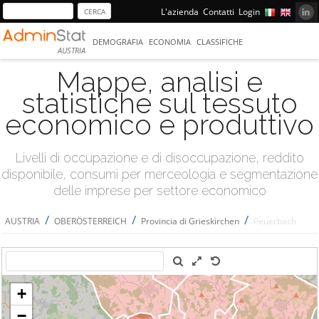
L'azienda
Contatti
Login
DEMOGRAFIA
ECONOMIA
CLASSIFICHE
AUSTRIA
Mappe, analisi e
statistiche sul tessuto
economico e produttivo
Livelli di occupazione e di disoccupazione, reddito
disponibile, consumi per merceologia e segmentazione
delle imprese per settore economico
/
/
/
AUSTRIA
OBERÖSTERREICH
Provincia di Grieskirchen
Peuerbach