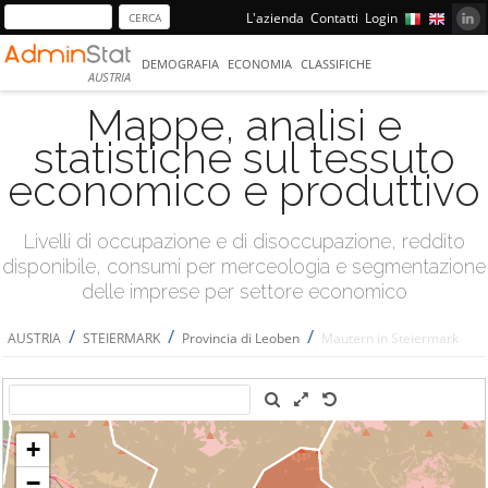
L'azienda
Contatti
Login
DEMOGRAFIA
ECONOMIA
CLASSIFICHE
AUSTRIA
Mappe, analisi e
statistiche sul tessuto
economico e produttivo
Livelli di occupazione e di disoccupazione, reddito
disponibile, consumi per merceologia e segmentazione
delle imprese per settore economico
/
/
/
AUSTRIA
STEIERMARK
Provincia di Leoben
Mautern in Steiermark