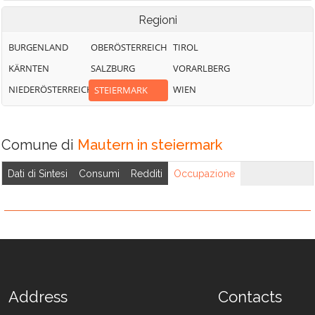
Regioni
BURGENLAND
OBERÖSTERREICH
TIROL
KÄRNTEN
SALZBURG
VORARLBERG
NIEDERÖSTERREICH
WIEN
STEIERMARK
Comune di
Mautern in steiermark
Dati di Sintesi
Consumi
Redditi
Occupazione
Address
Contacts