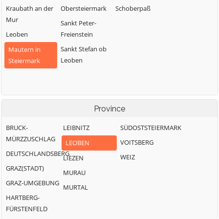
Kraubath an der
Obersteiermark
Schoberpaß
Mur
Sankt Peter-
Leoben
Freienstein
Sankt Stefan ob
Mautern in
Leoben
Steiermark
Province
BRUCK-
LEIBNITZ
SÜDOSTSTEIERMARK
MÜRZZUSCHLAG
VOITSBERG
LEOBEN
DEUTSCHLANDSBERG
WEIZ
LIEZEN
GRAZ(STADT)
MURAU
GRAZ-UMGEBUNG
MURTAL
HARTBERG-
FÜRSTENFELD