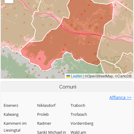
Comuni
Affianca >>
Eisenerz
Niklasdorf
Traboch
Kalwang
Proleb
Trofaiach
Kammern im
Radmer
Vordernberg
Liesingtal
Sankt Michael in
Wald am