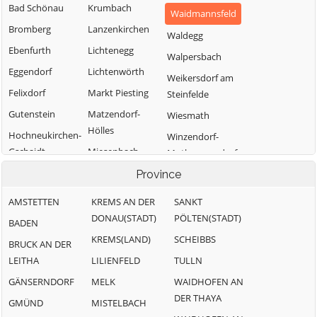
Bad Schönau
Krumbach
Waidmannsfeld
Bromberg
Lanzenkirchen
Waldegg
Ebenfurth
Lichtenegg
Walpersbach
Eggendorf
Lichtenwörth
Weikersdorf am
Felixdorf
Markt Piesting
Steinfelde
Gutenstein
Matzendorf-
Wiesmath
Hölles
Hochneukirchen-
Winzendorf-
Gschaidt
Miesenbach
Muthmannsdorf
Hochwolkersdorf
Muggendorf
Province
Wöllersdorf-
Steinabrückl
Hohe Wand
Pernitz
AMSTETTEN
KREMS AN DER
SANKT
Zillingdorf
Hollenthon
Rohr im Gebirge
DONAU(STADT)
PÖLTEN(STADT)
BADEN
KREMS(LAND)
SCHEIBBS
BRUCK AN DER
LEITHA
LILIENFELD
TULLN
GÄNSERNDORF
MELK
WAIDHOFEN AN
DER THAYA
GMÜND
MISTELBACH