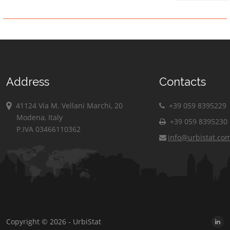
Address
Contacts
41124 Via M. Vellani Marchi, 20
+39 059 8395229
Modena, Italy
+39 059 8395230
P.IVA 03466110362
info@urbistat.co
Copyright © 2026 - UrbiStat