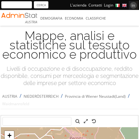
L'azienda
Contatti
Login
DEMOGRAFIA
ECONOMIA
CLASSIFICHE
AUSTRIA
Mappe, analisi e
statistiche sul tessuto
economico e produttivo
Livelli di occupazione e di disoccupazione, reddito
disponibile, consumi per merceologia e segmentazione
delle imprese per settore economico
/
/
/
AUSTRIA
NIEDERÖSTERREICH
Provincia di Wiener Neustadt(Land)
Waidmannsfeld