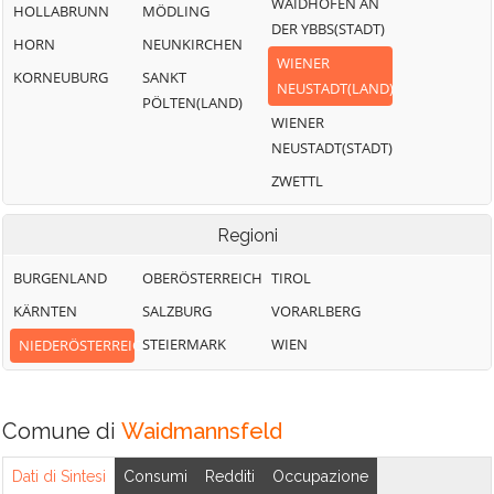
WAIDHOFEN AN
HOLLABRUNN
MÖDLING
DER YBBS(STADT)
HORN
NEUNKIRCHEN
WIENER
KORNEUBURG
SANKT
NEUSTADT(LAND)
PÖLTEN(LAND)
WIENER
NEUSTADT(STADT)
ZWETTL
Regioni
BURGENLAND
OBERÖSTERREICH
TIROL
KÄRNTEN
SALZBURG
VORARLBERG
STEIERMARK
WIEN
NIEDERÖSTERREICH
Comune di
Waidmannsfeld
Dati di Sintesi
Consumi
Redditi
Occupazione