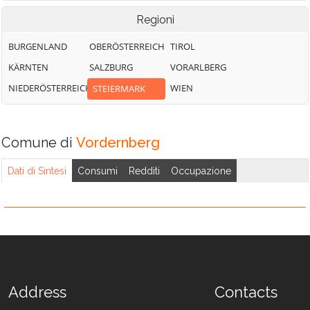
Regioni
BURGENLAND
OBERÖSTERREICH
TIROL
KÄRNTEN
SALZBURG
VORARLBERG
NIEDERÖSTERREICH
WIEN
STEIERMARK
Comune di
Vordernberg
Dati di Sintesi
Consumi
Redditi
Occupazione
Address
Contacts