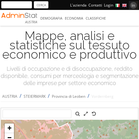
L'azienda
Contatti
Login
DEMOGRAFIA
ECONOMIA
CLASSIFICHE
AUSTRIA
Mappe, analisi e
statistiche sul tessuto
economico e produttivo
Livelli di occupazione e di disoccupazione, reddito
disponibile, consumi per merceologia e segmentazione
delle imprese per settore economico
/
/
/
AUSTRIA
STEIERMARK
Provincia di Leoben
Vordernberg