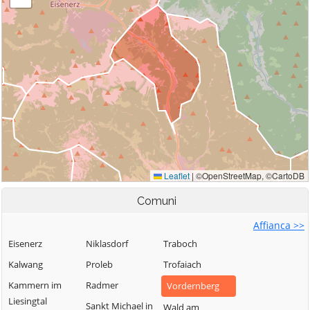
Comuni
Affianca >>
Eisenerz
Niklasdorf
Traboch
Kalwang
Proleb
Trofaiach
Kammern im
Radmer
Vordernberg
Liesingtal
Sankt Michael in
Wald am