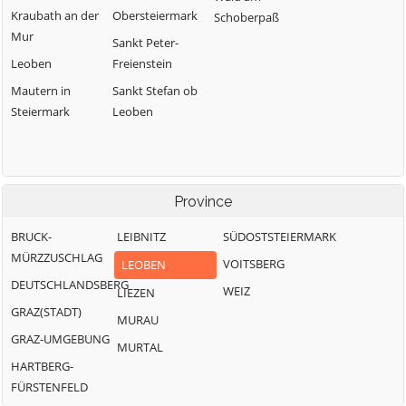
Kraubath an der
Obersteiermark
Schoberpaß
Mur
Sankt Peter-
Leoben
Freienstein
Mautern in
Sankt Stefan ob
Steiermark
Leoben
Province
BRUCK-
LEIBNITZ
SÜDOSTSTEIERMARK
MÜRZZUSCHLAG
VOITSBERG
LEOBEN
DEUTSCHLANDSBERG
WEIZ
LIEZEN
GRAZ(STADT)
MURAU
GRAZ-UMGEBUNG
MURTAL
HARTBERG-
FÜRSTENFELD