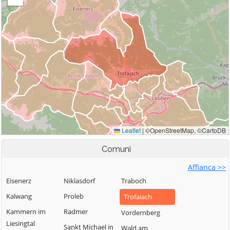
Comuni
Affianca >>
Eisenerz
Niklasdorf
Traboch
Kalwang
Proleb
Trofaiach
Kammern im
Radmer
Vordernberg
Liesingtal
Sankt Michael in
Wald am