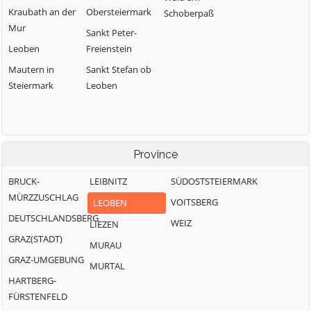
Kraubath an der
Obersteiermark
Schoberpaß
Mur
Sankt Peter-
Leoben
Freienstein
Mautern in
Sankt Stefan ob
Steiermark
Leoben
Province
BRUCK-
LEIBNITZ
SÜDOSTSTEIERMARK
MÜRZZUSCHLAG
VOITSBERG
LEOBEN
DEUTSCHLANDSBERG
WEIZ
LIEZEN
GRAZ(STADT)
MURAU
GRAZ-UMGEBUNG
MURTAL
HARTBERG-
FÜRSTENFELD