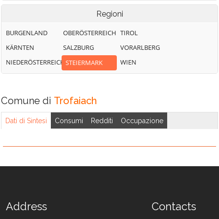
Regioni
BURGENLAND
OBERÖSTERREICH
TIROL
KÄRNTEN
SALZBURG
VORARLBERG
NIEDERÖSTERREICH
WIEN
STEIERMARK
Comune di
Trofaiach
Dati di Sintesi
Consumi
Redditi
Occupazione
Address
Contacts