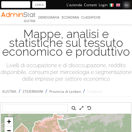
L'azienda
Contatti
Login
DEMOGRAFIA
ECONOMIA
CLASSIFICHE
AUSTRIA
Mappe, analisi e
statistiche sul tessuto
economico e produttivo
Livelli di occupazione e di disoccupazione, reddito
disponibile, consumi per merceologia e segmentazione
delle imprese per settore economico
/
/
/
AUSTRIA
STEIERMARK
Provincia di Leoben
Trofaiach