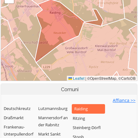
Comuni
Affianca >>
Deutschkreutz
Lutzmannsburg
Raiding
Draßmarkt
Mannersdorf an
Ritzing
der Rabnitz
Frankenau-
Steinberg-Dörfl
Unterpullendorf
Markt Sankt
Stoob