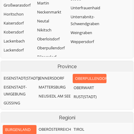
Martin
Großwarasdorf
Unterfrauenhaid
Neckenmarkt
Horitschon
Unterrabnitz-
Neutal
Kaisersdorf
Schwendgraben
Nikitsch
Kobersdorf
Weingraben
Oberloisdorf
Lackenbach
Weppersdorf
Oberpullendorf
Lackendorf
Pilgersdorf
Lockenhaus
Piringsdorf
Province
EISENSTADT(STADT)
JENNERSDORF
OBERPULLENDORF
EISENSTADT-
MATTERSBURG
OBERWART
UMGEBUNG
NEUSIEDL AM SEE
RUST(STADT)
GÜSSING
Regioni
OBERÖSTERREICH
TIROL
BURGENLAND