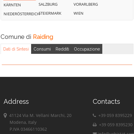
SALZBURG
VORARLBERG
KÄRNTEN
STEIERMARK
WIEN
NIEDERÖSTERREICH
Comune di
Raiding
Dati di Sintesi
Consumi
Redditi
Occupazione
Address
Contacts
41124 Via M. Vellani Marchi, 20
+39 059 8395229
Modena, Italy
+39 059 8395230
P.IVA 03466110362
info@urbistat.co