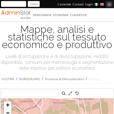
L'azienda
Contatti
Login
DEMOGRAFIA
ECONOMIA
CLASSIFICHE
AUSTRIA
Mappe, analisi e
statistiche sul tessuto
economico e produttivo
Livelli di occupazione e di disoccupazione, reddito
disponibile, consumi per merceologia e segmentazione
delle imprese per settore economico
/
/
/
AUSTRIA
BURGENLAND
Provincia di Oberpullendorf
Raiding