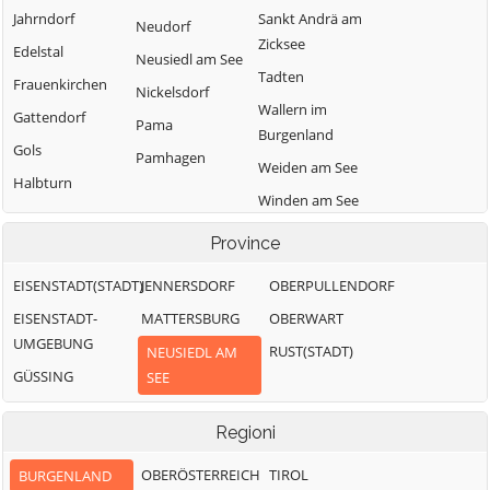
Jahrndorf
Sankt Andrä am
Neudorf
Zicksee
Edelstal
Neusiedl am See
Tadten
Frauenkirchen
Nickelsdorf
Wallern im
Gattendorf
Pama
Burgenland
Gols
Pamhagen
Weiden am See
Halbturn
Winden am See
Zurndorf
Province
EISENSTADT(STADT)
JENNERSDORF
OBERPULLENDORF
EISENSTADT-
MATTERSBURG
OBERWART
UMGEBUNG
RUST(STADT)
NEUSIEDL AM
GÜSSING
SEE
Regioni
OBERÖSTERREICH
TIROL
BURGENLAND