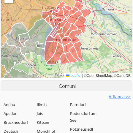
Comuni
Affianca >>
Andau
Illmitz
Parndorf
Apetlon
Jois
Podersdorf am
See
Bruckneudorf
Kittsee
Potzneusiedl
Deutsch
Mönchhof