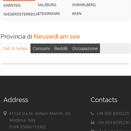
SALZBURG
VORARLBERG
KÄRNTEN
STEIERMARK
WIEN
NIEDERÖSTERREICH
Provincia di
Neusiedl am see
Dati di Sintesi
Consumi
Redditi
Occupazione
Address
Contacts
41124 Via M. Vellani Marchi, 20
+39 059 8395229
Modena, Italy
+39 059 8395230
P.IVA 03466110362