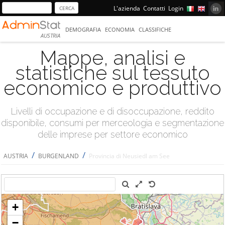
L'azienda
Contatti
Login
DEMOGRAFIA
ECONOMIA
CLASSIFICHE
AUSTRIA
Mappe, analisi e
statistiche sul tessuto
economico e produttivo
Livelli di occupazione e di disoccupazione, reddito
disponibile, consumi per merceologia e segmentazione
delle imprese per settore economico
/
/
AUSTRIA
BURGENLAND
Provincia di Neusiedl am See