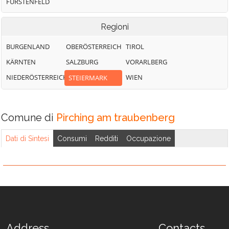
FÜRSTENFELD
Regioni
BURGENLAND
OBERÖSTERREICH
TIROL
KÄRNTEN
SALZBURG
VORARLBERG
NIEDERÖSTERREICH
WIEN
STEIERMARK
Comune di
Pirching am traubenberg
Dati di Sintesi
Consumi
Redditi
Occupazione
Address
Contacts