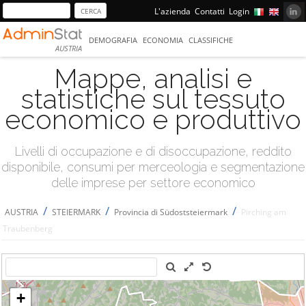
L'azienda
Contatti
Login
DEMOGRAFIA
ECONOMIA
CLASSIFICHE
AUSTRIA
Mappe, analisi e
statistiche sul tessuto
economico e produttivo
Livelli di occupazione e di disoccupazione, reddito
disponibile, consumi per merceologia e segmentazione
delle imprese per settore economico
/
/
/
AUSTRIA
STEIERMARK
Provincia di Südoststeiermark
Pirching am
Traubenberg