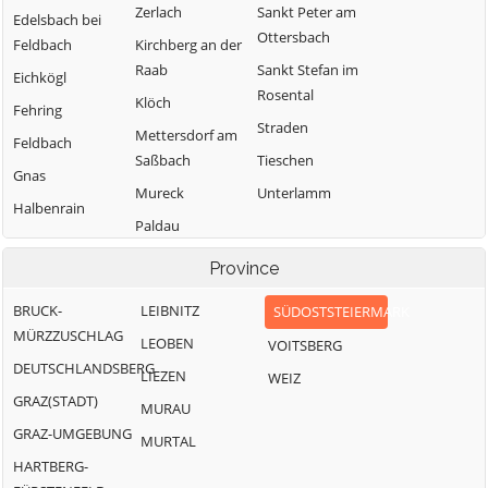
Zerlach
Sankt Peter am
Edelsbach bei
Ottersbach
Feldbach
Kirchberg an der
Raab
Sankt Stefan im
Eichkögl
Rosental
Klöch
Fehring
Straden
Mettersdorf am
Feldbach
Saßbach
Tieschen
Gnas
Mureck
Unterlamm
Halbenrain
Paldau
Pirching am
Province
Traubenberg
BRUCK-
LEIBNITZ
SÜDOSTSTEIERMARK
MÜRZZUSCHLAG
LEOBEN
VOITSBERG
DEUTSCHLANDSBERG
LIEZEN
WEIZ
GRAZ(STADT)
MURAU
GRAZ-UMGEBUNG
MURTAL
HARTBERG-