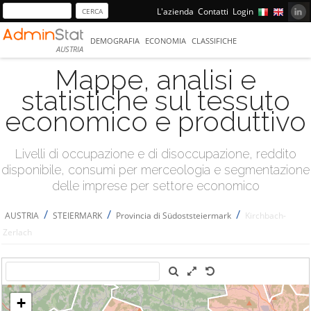
L'azienda
Contatti
Login
DEMOGRAFIA
ECONOMIA
CLASSIFICHE
AUSTRIA
Mappe, analisi e
statistiche sul tessuto
economico e produttivo
Livelli di occupazione e di disoccupazione, reddito
disponibile, consumi per merceologia e segmentazione
delle imprese per settore economico
/
/
/
AUSTRIA
STEIERMARK
Provincia di Südoststeiermark
Kirchbach-
Zerlach