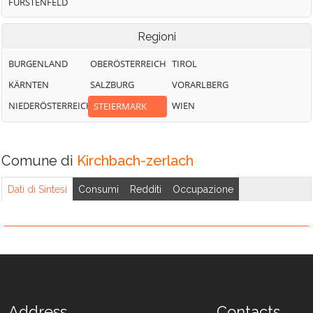
FÜRSTENFELD
Regioni
BURGENLAND
OBERÖSTERREICH
TIROL
KÄRNTEN
SALZBURG
VORARLBERG
NIEDERÖSTERREICH
WIEN
STEIERMARK
Comune di
Kirchbach-zerlach
Dati di Sintesi
Consumi
Redditi
Occupazione
Address
Contacts