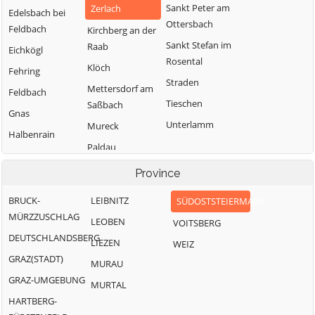
Sankt Peter am
Zerlach
Edelsbach bei
Ottersbach
Feldbach
Kirchberg an der
Sankt Stefan im
Raab
Eichkögl
Rosental
Klöch
Fehring
Straden
Mettersdorf am
Feldbach
Tieschen
Saßbach
Gnas
Unterlamm
Mureck
Halbenrain
Paldau
Pirching am
Province
Traubenberg
BRUCK-
LEIBNITZ
SÜDOSTSTEIERMARK
MÜRZZUSCHLAG
LEOBEN
VOITSBERG
DEUTSCHLANDSBERG
LIEZEN
WEIZ
GRAZ(STADT)
MURAU
GRAZ-UMGEBUNG
MURTAL
HARTBERG-