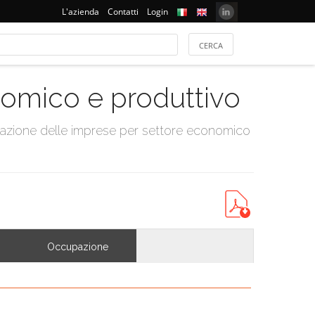
L'azienda
Contatti
Login
onomico e produttivo
tazione delle imprese per settore economico
Occupazione