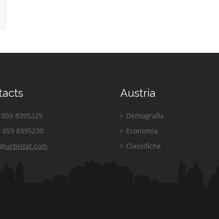
tacts
Austria
059 8395229
Demografia
 059 8395230
Economia
o@urbistat.com
Classifiche