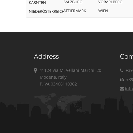
SALZBURG
VORARLBERG
KÄRNTEN
STEIERMARK
WIEN
NIEDERÖSTERREICH
Address
Con
41124 Via M. Vellani Marchi, 20
+39 
Modena, Italy
+39
P.IVA 03466110362
inf