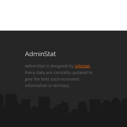
AdminStat
AdminStat is designed by
Urbistat
.
Every data are constatly updated to
give the best socio-economic
information in territory.