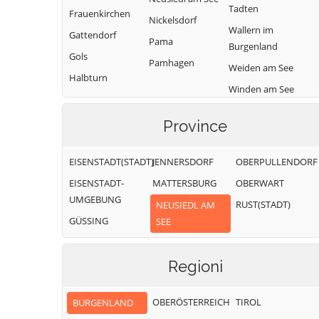
Tadten
Frauenkirchen
Nickelsdorf
Wallern im
Gattendorf
Pama
Burgenland
Gols
Pamhagen
Weiden am See
Halbturn
Winden am See
Zurndorf
Province
EISENSTADT(STADT)
JENNERSDORF
OBERPULLENDORF
EISENSTADT-
MATTERSBURG
OBERWART
UMGEBUNG
RUST(STADT)
NEUSIEDL AM
GÜSSING
SEE
Regioni
OBERÖSTERREICH
TIROL
BURGENLAND