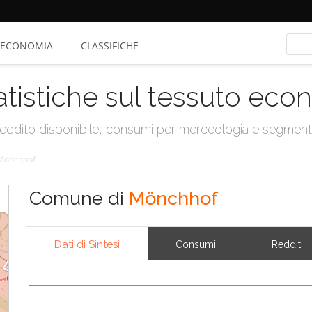
ECONOMIA
CLASSIFICHE
atistiche sul tessuto ec
, reddito disponibile, consumi per merceologia e segmen
Mönchhof
Comune di
Mönchhof
Dati di Sintesi
Consumi
Redditi