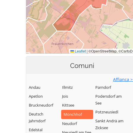
Comuni
Affianca 
Andau
Illmitz
Parndorf
Apetlon
Jois
Podersdorf am
See
Bruckneudorf
Kittsee
Potzneusiedl
Deutsch
Mönchhof
Jahrndorf
Sankt Andrä am
Neudorf
Zicksee
Edelstal
Neusiedl am See