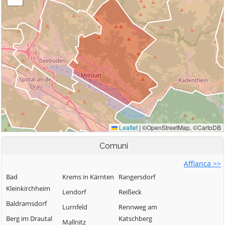
Comuni
Affianca >>
Bad
Krems in Kärnten
Rangersdorf
Kleinkirchheim
Lendorf
Reißeck
Baldramsdorf
Lurnfeld
Rennweg am
Berg im Drautal
Katschberg
Mallnitz