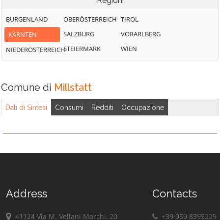
Regioni
BURGENLAND
OBERÖSTERREICH
TIROL
SALZBURG
VORARLBERG
KÄRNTEN
STEIERMARK
WIEN
NIEDERÖSTERREICH
Comune di
Millstatt
Dati di Sintesi
Consumi
Redditi
Occupazione
Address
Contacts
41124 Via M. Vellani Marchi, 20
+39 059 8395229