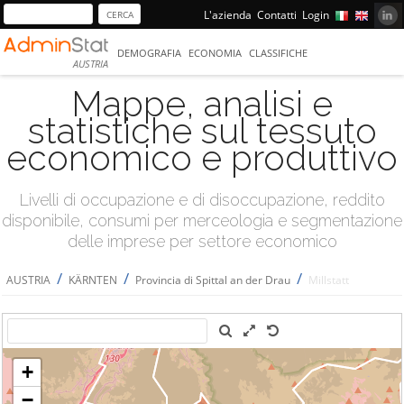
L'azienda
Contatti
Login
DEMOGRAFIA
ECONOMIA
CLASSIFICHE
AUSTRIA
Mappe, analisi e
statistiche sul tessuto
economico e produttivo
Livelli di occupazione e di disoccupazione, reddito
disponibile, consumi per merceologia e segmentazione
delle imprese per settore economico
/
/
/
AUSTRIA
KÄRNTEN
Provincia di Spittal an der Drau
Millstatt