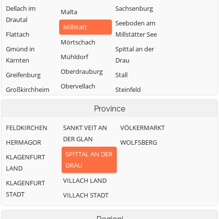
Dellach im
Sachsenburg
Malta
Drautal
Seeboden am
Millstatt
Flattach
Millstätter See
Mörtschach
Gmünd in
Spittal an der
Mühldorf
Kärnten
Drau
Oberdrauburg
Greifenburg
Stall
Obervellach
Großkirchheim
Steinfeld
Radenthein
Heiligenblut am
Trebesing
Province
Großglockner
Weißensee
FELDKIRCHEN
SANKT VEIT AN
VÖLKERMARKT
Irschen
Winklern
DER GLAN
HERMAGOR
WOLFSBERG
Kleblach-Lind
SPITTAL AN DER
KLAGENFURT
DRAU
LAND
VILLACH LAND
KLAGENFURT
STADT
VILLACH STADT